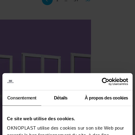
Comparateur de fenêtres
Consentement
Détails
À propos des cookies
Trouvez la fenêtre parfaite en comparant facilement les
modèles grâce à notre nouvel outil en ligne.
Ce site web utilise des cookies.
COMPARER LES FENÊTRES
OKNOPLAST utilise des cookies sur son site Web pour