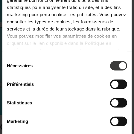
garantir le bon fonctionnement du site, à des fins
statistiques pour analyser le trafic du site, et à des fins
marketing pour personnaliser les publicités. Vous pouvez
consulter les types de cookies, les fournisseurs de
services et la durée de leur stockage dans la rubrique.
Vous pouvez modifier vos paramètres de cookies en
cliquant sur le lien disponible dans la
Politique en
matière de cookies
. Le responsable des données est
Oknoplast Sp. z o.o. Pour en savoir plus sur les données
Sélection
personnelles et vos droits, consultez la
Politique de
du
Nécessaires
consentement
confidentialité.
Notre gamme
Préférentiels
Découvrez tous nos produits : fenêtres, portes d’entrée,
baies coulissantes et bien plus encore.
Statistiques
EN SAVOIR PLUS
Marketing
Contactez-nous