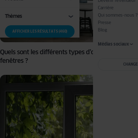
Devenir revendeur
Carrière
Qui sommes-nous ?
Thèmes
Presse
Blog
AFFICHER LES RÉSULTATS (460)
Médias sociaux
Quels sont les différents types d’ouvertures de
fenêtres ?
CHANGE