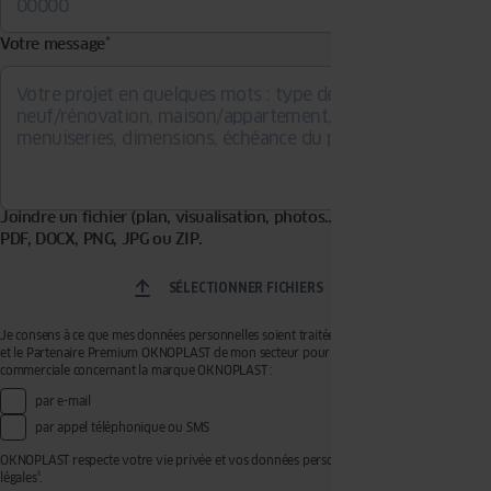
Votre message
*
Joindre un fichier (plan, visualisation, photos…). Formats acceptés :
PDF, DOCX, PNG, JPG ou ZIP.
SÉLECTIONNER FICHIERS
Je consens à ce que mes données personnelles soient traitées par OKNOPLAST Sp. z o.o.
et le Partenaire Premium OKNOPLAST de mon secteur pour recevoir de la prospection
commerciale concernant la marque OKNOPLAST :
par e-mail
par appel téléphonique ou SMS
OKNOPLAST respecte votre vie privée et vos données personnelles, voir mentions
légales¹.