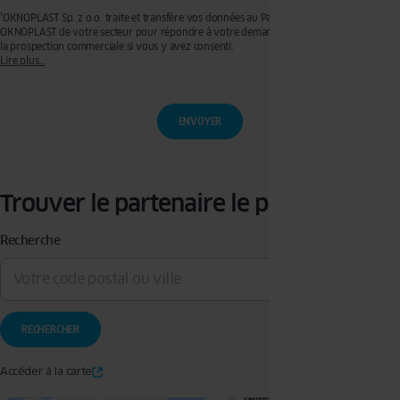
¹OKNOPLAST Sp. z o.o. traite et transfère vos données au Partenaire Premium
OKNOPLAST de votre secteur pour répondre à votre demande de devis et effectuer de
la prospection commerciale si vous y avez consenti.
Lire plus…
Ces traitements sont réalisés sur les bases légales de votre consentement pour la
prospection commerciale et de l’exécution de mesures précontractuelles pour
l’établissement de votre devis. Vous disposez d’un droit d’accès, de rectification, de
retrait de votre consentement ainsi que d’un droit à l’effacement, à la limitation du
traitement et à la portabilité que vous pouvez exercer en écrivant à l’adresse :
privacy@oknoplast.com.pl
Pour en savoir plus, veuillez consulter notre
politique de confidentialité.
Trouver le partenaire le plus proche
Recherche
Accéder à la carte