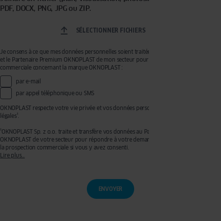
PDF, DOCX, PNG, JPG ou ZIP.
SÉLECTIONNER FICHIERS
Je consens à ce que mes données personnelles soient traitées par OKNOPLAST Sp. z o.o.
et le Partenaire Premium OKNOPLAST de mon secteur pour recevoir de la prospection
commerciale concernant la marque OKNOPLAST :
par e-mail
par appel téléphonique ou SMS
OKNOPLAST respecte votre vie privée et vos données personnelles, voir mentions
légales¹.
¹OKNOPLAST Sp. z o.o. traite et transfère vos données au Partenaire Premium
OKNOPLAST de votre secteur pour répondre à votre demande de devis et effectuer de
la prospection commerciale si vous y avez consenti.
Lire plus…
Ces traitements sont réalisés sur les bases légales de votre consentement pour la
prospection commerciale et de l’exécution de mesures précontractuelles pour
l’établissement de votre devis. Vous disposez d’un droit d’accès, de rectification, de
retrait de votre consentement ainsi que d’un droit à l’effacement, à la limitation du
traitement et à la portabilité que vous pouvez exercer en écrivant à l’adresse :
privacy@oknoplast.com.pl
Pour en savoir plus, veuillez consulter notre
politique de confidentialité.