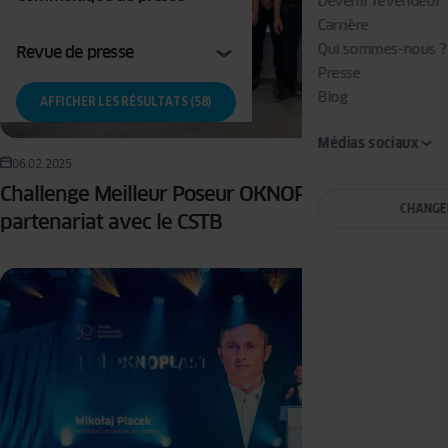
Devenir revendeur
Carrière
Qui sommes-nous ?
Revue de presse
Presse
Blog
AFFICHER LES RÉSULTATS (58)
Médias sociaux
06.02.2025
Challenge Meilleur Poseur OKNOPLAST en
CHANGE
partenariat avec le CSTB