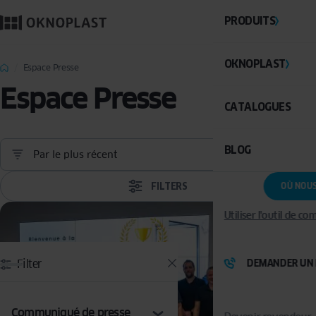
PRODUITS
OKNOPLAST
Espace Presse
Espace Presse
CATALOGUES
BLOG
Par le plus récent
FILTERS
OÙ NOU
Utiliser l'outil de c
Filter
DEMANDER UN 
Communiqué de presse