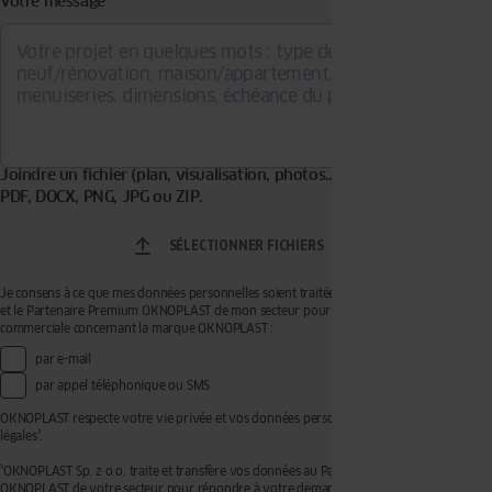
Votre message
*
Joindre un fichier (plan, visualisation, photos…). Formats acceptés :
PDF, DOCX, PNG, JPG ou ZIP.
SÉLECTIONNER FICHIERS
Je consens à ce que mes données personnelles soient traitées par OKNOPLAST Sp. z o.o.
et le Partenaire Premium OKNOPLAST de mon secteur pour recevoir de la prospection
commerciale concernant la marque OKNOPLAST :
par e-mail
par appel téléphonique ou SMS
OKNOPLAST respecte votre vie privée et vos données personnelles, voir mentions
légales¹.
¹OKNOPLAST Sp. z o.o. traite et transfère vos données au Partenaire Premium
OKNOPLAST de votre secteur pour répondre à votre demande de devis et effectuer de