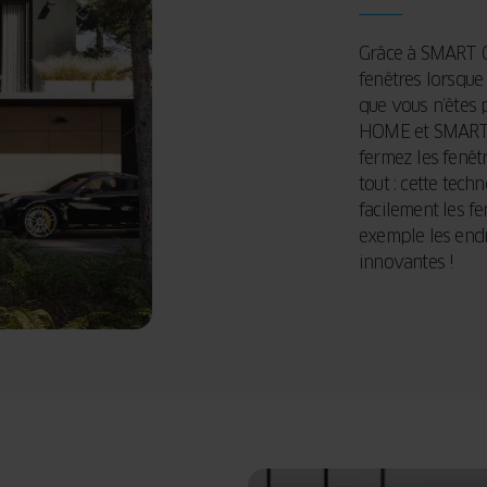
Grâce à
SMART 
fenêtres lorsque 
que vous n’êtes 
HOME
et
SMAR
fermez les fenêt
tout : cette tech
facilement les fe
exemple les endr
innovantes !