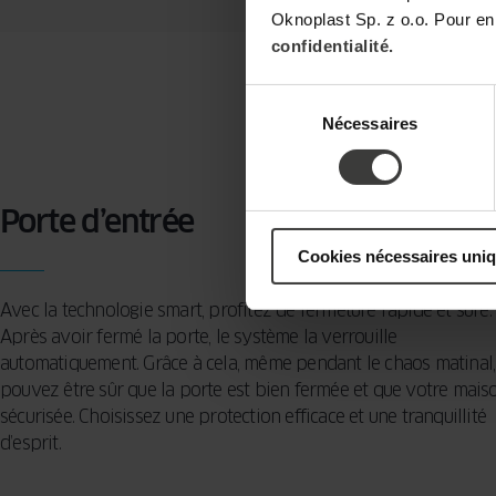
Oknoplast Sp. z o.o. Pour en
confidentialité.
Sélection
Nécessaires
du
consentement
Porte d’entrée
Cookies nécessaires uni
Avec la technologie
smart
, profitez de fermeture rapide et sûre.
Après avoir fermé la porte, le système la verrouille
automatiquement. Grâce à cela, même pendant le chaos matinal
pouvez être sûr que la porte est bien fermée et que votre mais
sécurisée. Choisissez une protection efficace et une tranquillité
d’esprit.