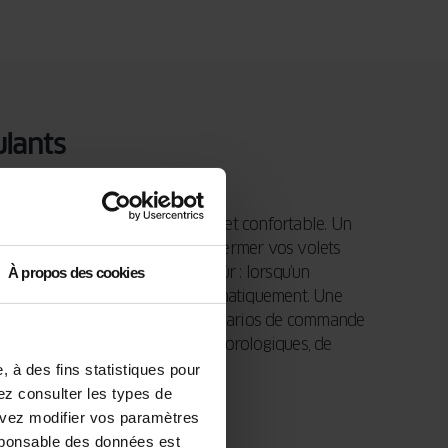
ulants
tres n’a jamais été aussi intuitif et confortable. Un
ication et vous pouvez ouvrir/fermer vos volets
rs librement. Le processus est sûr : lorsqu’un
À propos des cookies
ecté, le mécanisme s’arrête automatiquement. Une
imple permet de créer des scénarios de commande
 en fonction des conditions météorologiques, de
u du fonctionnement de l’alarme.
 à des fins statistiques pour
vez consulter les types de
ouvez modifier vos paramètres
sponsable des données est