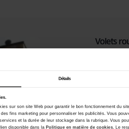
Volets ro
Protéger ses fenê
bouton, une appl
roulants extérieu
Détails
obstacle est dét
programmation s
ies.
de volet roulant
l’heure réglée o
s sur son site Web pour garantir le bon fonctionnement du site,
t à des fins marketing pour personnaliser les publicités. Vous pou
 services et la durée de leur stockage dans la rubrique. Vous p
 lien disponible dans la
Politique en matière de cookies
. Le re