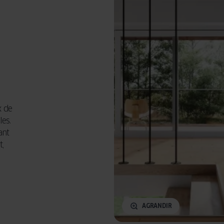
x de
les.
ant
t,
AGRANDIR