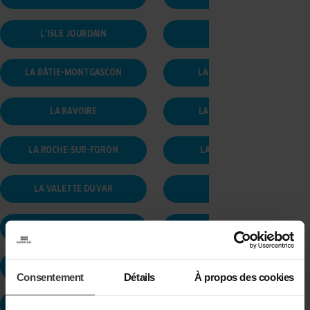
L'ISLE JOURDAIN
LA BASSÉE
LA BÂTIE-MONTGASCON
LA CHAPELLE-CARO
LA RAVOIRE
LA ROCHE-DERRIEN
LA ROCHE-SUR-FORON
LA TOUR-D’AIGUES
LA VALETTE DU VAR
LA VERGNE
LANDAS
LANGON
LAVAL
LE HAVRE
Consentement
Détails
À propos des cookies
LE MALESHERBOIS
LE MANS