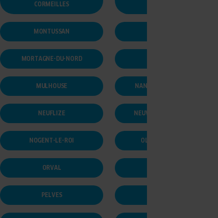
MONTLHÉRY
CORMEILLES
MONTUSSAN
MORANGIS
MORTAGNE-DU-NORD
MOZAC
MULHOUSE
NANTEUIL-LES-MEAUX
NEUFLIZE
NEUVILLE-SAINT-RÉMY
NOGENT-LE-ROI
OLONNE-SUR-MER
ORVAL
PARIS
PELVES
PÉRONNE