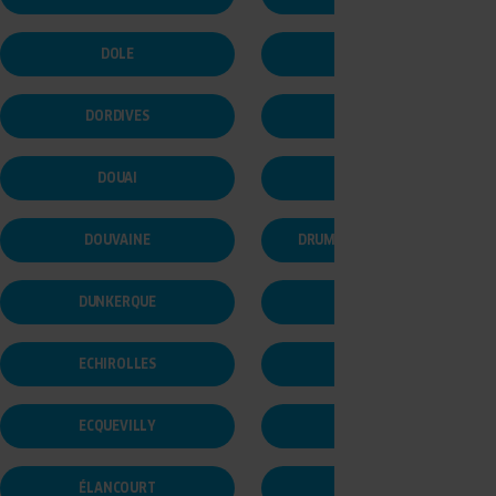
DOLE
DOMÉRAT
DORDIVES
DORMANS
DOUAI
DOUDEVILLE
DOUVAINE
DRUMETTAZ-CLARAFOND
DUNKERQUE
ÉCHIRÉ
ECHIROLLES
ECKBOLSHEIM
ECQUEVILLY
EGUILLES
ÉLANCOURT
ENNERY