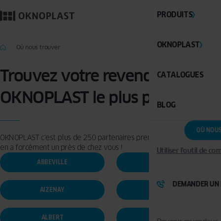
PRODUITS
OKNOPLAST
Où nous trouver
Trouvez votre revendeur
CATALOGUES
OKNOPLAST le plus proche
BLOG
OÙ NOU
OKNOPLAST c'est plus de 250 partenaires premium en France. Il y
en a forcément un près de chez vous !
Utiliser l'outil de c
ABBEVILLE
AGEN
DEMANDER UN 
AIZENAY
AJACCIO
ALBERT
AMIENS