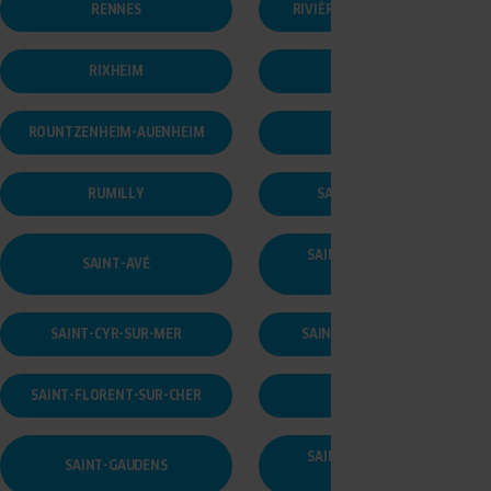
RENNES
RIVIÈRE-SAAS-ET-GOURBY
RIXHEIM
RONCHAMP
ROUNTZENHEIM-AUENHEIM
ROYAN
RUMILLY
SAINT PLANCHERS
SAINT-BARTHÉLEMY-
SAINT-AVÉ
D'ANJOU
SAINT-CYR-SUR-MER
SAINT-DIÉ-DES-VOSGES
SAINT-FLORENT-SUR-CHER
SAINT-FLOUR
SAINT-GERMAIN-LÈS-
SAINT-GAUDENS
ARPAJON