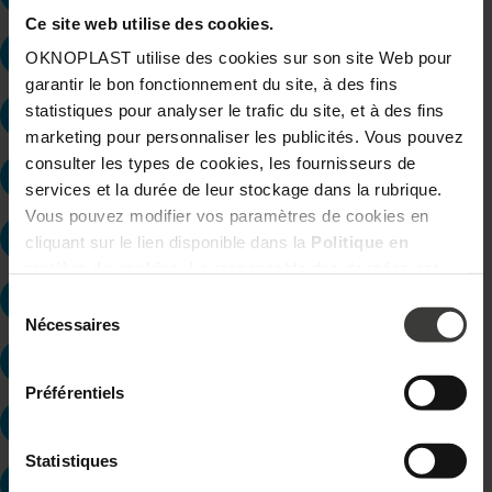
Ce site web utilise des cookies.
LE PRADET
LES CLAYES-SOUS-BOIS
OKNOPLAST utilise des cookies sur son site Web pour
garantir le bon fonctionnement du site, à des fins
statistiques pour analyser le trafic du site, et à des fins
LES GRANGES - NARBOZ
LEYR
marketing pour personnaliser les publicités. Vous pouvez
consulter les types de cookies, les fournisseurs de
LIÈPVRE
LILLERS
services et la durée de leur stockage dans la rubrique.
Vous pouvez modifier vos paramètres de cookies en
LIMOGES
LISIEUX
cliquant sur le lien disponible dans la
Politique en
matière de cookies
. Le responsable des données est
Oknoplast Sp. z o.o. Pour en savoir plus sur les données
Sélection
LONGNES
LORIENT
personnelles et vos droits, consultez la
Politique de
du
Nécessaires
consentement
confidentialité.
LUDRES
LUNEVILLE
Préférentiels
LYON
LYS-LEZ-LANNOY
Statistiques
MAING
MALEVILLE