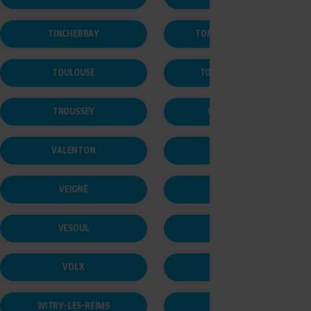
TINCHEBRAY
TORIGNY-LES-VILLES
TOULOUSE
TOURNAN-EN-BRIE
TROUSSEY
VAL-DE-MEUSE
VALENTON
VANNES
VEIGNÉ
VELAUX
VESOUL
VICHY
VOLX
WILLEMS
WITRY-LES-REIMS
YERRES