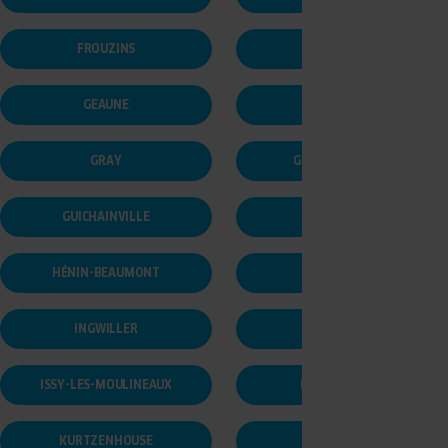
FROUZINS
GALGON
GEAUNE
GLISY
GRAY
GREZ-SUR-LOING
GUICHAINVILLE
HALLOY
HÉNIN-BEAUMONT
HOLTZHEIM
INGWILLER
ISNEAUVILLE
ISSY-LES-MOULINEAUX
KALTENHOUSE
KURTZENHOUSE
L'ISLE ADAM