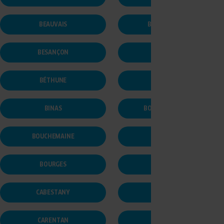
BEAUVAIS
BERCK-SUR-MER
BESANÇON
BESSINES
BÉTHUNE
BIDART
BINAS
BOISSY-LE-CHÂTEL
BOUCHEMAINE
BOULOC
BOURGES
BRIDORE
CABESTANY
CAISSARGUES
CARENTAN
CARPENTRAS