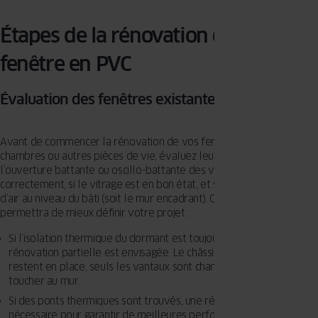
Étapes de la rénovation d’une
fenêtre en PVC
Évaluation des fenêtres existantes
Avant de commencer la rénovation de vos fenêtres en PVC dans les
chambres ou autres pièces de vie, évaluez leur état. Vérifiez si
l’ouverture battante ou oscillo-battante des vantaux se fait
correctement, si le vitrage est en bon état, et s’il y a des infiltrations
d’air au niveau du bâti (soit le mur encadrant). Cette étape vous
permettra de mieux définir votre projet :
Si l’isolation thermique du dormant est toujours efficace, une
rénovation partielle est envisagée. Le châssis et le dormant
restent en place, seuls les vantaux sont changés, pas besoin de
toucher au mur.
Si des ponts thermiques sont trouvés, une rénovation totale est
nécessaire pour garantir de meilleures performances d’isolation.