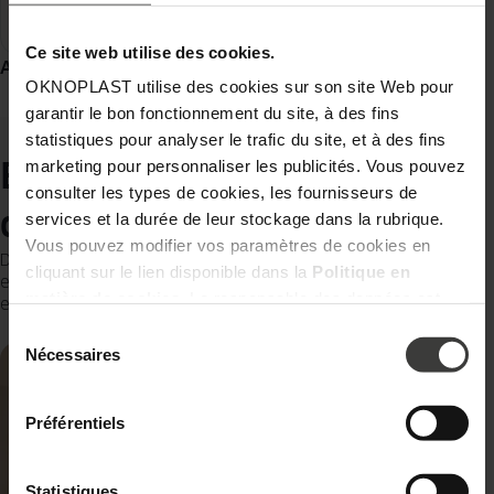
Ce site web utilise des cookies.
Accessoires
OKNOPLAST utilise des cookies sur son site Web pour
garantir le bon fonctionnement du site, à des fins
statistiques pour analyser le trafic du site, et à des fins
Explorez une multitude
marketing pour personnaliser les publicités. Vous pouvez
consulter les types de cookies, les fournisseurs de
d’inspirations
services et la durée de leur stockage dans la rubrique.
Vous pouvez modifier vos paramètres de cookies en
Découvrez nos astuces et conseils pour concrétiser votre projet,
cliquant sur le lien disponible dans la
Politique en
entretenir efficacement vos menuiseries et vous créer un univers
matière de cookies
. Le responsable des données est
encore plus accueillant et confortable.
Oknoplast Sp. z o.o. Pour en savoir plus sur les données
Sélection
personnelles et vos droits, consultez la
Politique de
du
Nécessaires
consentement
confidentialité.
Préférentiels
Statistiques