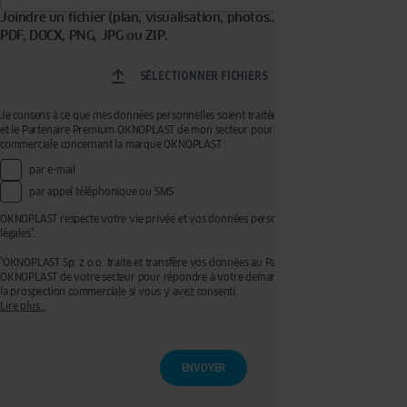
Joindre un fichier (plan, visualisation, photos…). Formats acceptés :
PDF, DOCX, PNG, JPG ou ZIP.
SÉLECTIONNER FICHIERS
Je consens à ce que mes données personnelles soient traitées par OKNOPLAST Sp. z o.o.
et le Partenaire Premium OKNOPLAST de mon secteur pour recevoir de la prospection
commerciale concernant la marque OKNOPLAST :
par e-mail
par appel téléphonique ou SMS
OKNOPLAST respecte votre vie privée et vos données personnelles, voir mentions
légales¹.
¹OKNOPLAST Sp. z o.o. traite et transfère vos données au Partenaire Premium
OKNOPLAST de votre secteur pour répondre à votre demande de devis et effectuer de
la prospection commerciale si vous y avez consenti.
Lire plus…
Ces traitements sont réalisés sur les bases légales de votre consentement pour la
prospection commerciale et de l’exécution de mesures précontractuelles pour
l’établissement de votre devis. Vous disposez d’un droit d’accès, de rectification, de
retrait de votre consentement ainsi que d’un droit à l’effacement, à la limitation du
traitement et à la portabilité que vous pouvez exercer en écrivant à l’adresse :
privacy@oknoplast.com.pl