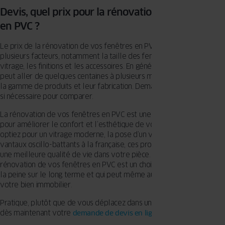
Devis, quel prix pour la rénovation d’une fenêtre
en PVC ?
Le prix de la rénovation de vos fenêtres en PVC varie en fonction de
plusieurs facteurs, notamment la taille des fenêtres, le type de
vitrage, les finitions et les accessoires. En général, le coût du devis
peut aller de quelques centaines à plusieurs milliers d’euros, selon
la gamme de produits et leur fabrication. Demandez plusieurs devis
si nécessaire pour comparer.
La rénovation de vos fenêtres en PVC est une étape importante
pour améliorer le confort et l’esthétique de votre maison. Que vous
optiez pour un vitrage moderne, la pose d’un volet roulant ou des
vantaux oscillo-battants à la française, ces produits contribueront à
une meilleure qualité de vie dans votre pièce. Investir dans la
rénovation de vos fenêtres en PVC est un choix judicieux qui en vaut
la peine sur le long terme et qui peut même augmenter le prix de
votre bien immobilier.
Pratique, plutôt que de vous déplacez dans un dépôt vente, faites
dès maintenant votre
demande de devis en ligne
!