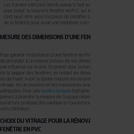
Les travaux sont plus lourds puisqu’il faut aussi modifier le bâti
pour poser la nouvelle fenêtre en PVC sur le mur. Néanmoins,
c’est peut-être aussi l’occasion de modifier la hauteur et la largeur
de la fenêtre pour avoir une meilleure vue !
MESURE DES DIMENSIONS D’UNE FENÊTRE EN PVC
Pour garantir l’installation d’une fenêtre en PVC réussie, il est crucial
de procéder à la mesure précise de ses dimensions, car cela aura
une influence sur le prix. On prend donc la mesure de la hauteur et
de la largeur des fenêtres, en notant les dimensions des vantaux et
du dormant. Avoir la bonne mesure est essentielle pour choisir le
vitrage, les accessoires et les menuiseries avec des dimensions
adéquates. Pour une
fenêtre isolante
battante ou oscillo-battante,
pensez à prendre la mesure de l’espace nécessaire pour une
ouverture pratique des vantaux (si l’ouverture se fait, à la française,
vers l’intérieur).
CHOIX DU VITRAGE POUR LA RÉNOVATION DE VOTRE
FENÊTRE EN PVC