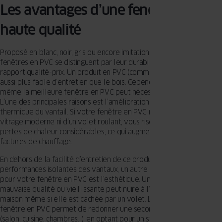
Les avantages d’une fenêtre en PVC
haute qualité
Proposé en blanc, noir, gris ou encore imitation bois ou alu… Les
fenêtres en PVC se distinguent par leur durabilité et leur excellent
rapport qualité-prix. Un produit en PVC (comme en alu d’ailleurs) est
aussi plus facile d’entretien que le bois. Cependant, avec le temps,
même la meilleure fenêtre en PVC peut nécessiter une rénovation.
L’une des principales raisons est l’amélioration de l’isolation
thermique du vantail. Si votre fenêtre en PVC ne dispose pas d’un
vitrage moderne ni d’un volet roulant, vous risquez d’avoir des
pertes de chaleur considérables, ce qui augmente le prix de vos
factures de chauffage.
En dehors de la facilité d’entretien de ce produit et des
performances isolantes des vantaux, un autre aspect à considérer
pour votre fenêtre en PVC est l’esthétique. Une fenêtre en PVC de
mauvaise qualité ou vieillissante peut nuire à l’apparence de votre
maison même si elle est cachée par un volet. La rénovation d’une
fenêtre en PVC permet de redonner une seconde vie à votre pièce
(salon, cuisine, chambres…), en optant pour un style intérieur plus