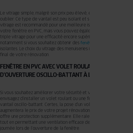
Le vitrage simple, malgré son prix peu élevé, est aujourd’hui à
oublier. Ce type de vantail est peu isolant et sécurisé. Le double
vitrage est recommandé pour une meilleure isolation thermique de
votre fenêtre en PVC, mais vous pouvez également envisager le
triple vitrage pour une efficacité encore supérieure des vantaux,
notamment si vous souhaitez obtenir des
fenêtres sécurisées
et très
isolantes. Le choix du vitrage des menuiseries influencera le prix
final de votre rénovation.
FENÊTRE EN PVC AVEC VOLET ROULANT OU SYSTÈME
D’OUVERTURE OSCILLO-BATTANT À LA FRANÇAISE ?
Si vous souhaitez améliorer votre sécurité et votre confort,
envisagez d’installer un volet roulant ou une fenêtre en PVC avec
vantail oscillo-battant. Certes, la pose d’un volet roulant
augmentera le prix de votre projet rénovation, mais cette option
offre une protection supplémentaire. Elle ralentit les cambrioleurs
tout en permettant une ventilation efficace de votre pièce en
journée lors de l’ouverture de la fenêtre.