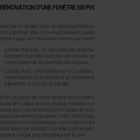
RÉNOVATION D’UNE FENÊTRE EN PVC, LES FINITIONS
Une fois le vitrage choisi, on passe aux finitions des menuiseries. Dans
notre gamme, vous trouverez plusieurs modèles de fenêtre en PVC,
idéales pour une rénovation comme par exemple :
Gamme Primastic : la fabrication de cette fenêtre en PVC a permis
d’obtenir un profilé renforcé, une isolation performante et une
maximisation de la superficie des vantaux
Gamme Pixel : une fenêtre en PVC pratique avec un design
contemporain, un profilé droit et un battement central réduit pour
augmenter la surface du vitrage
Enfin, le coloris de votre fenêtre en PVC doit s’harmoniser avec le
reste de la pièce (portes en bois, meubles, volet roulant déjà en
place, etc.). Les fenêtres en PVC blanc de notre gamme sont
particulièrement populaires, mais n’hésitez pas à explorer d’autres
couleurs pour personnaliser votre intérieur (blanc, imitation bois, gris
anthracite, noir granité…). Comme pour les portes, le choix de la
couleur n’a que peu d’incidence sur le prix.