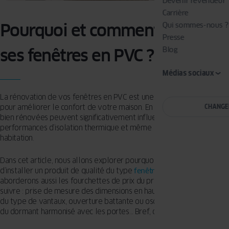
Devenir revendeur
Carrière
Pourquoi et comment rénover
Qui sommes-nous ?
Presse
ses fenêtres en PVC ?
Blog
Médias sociaux
La rénovation de vos fenêtres en PVC est une démarche essentielle
pour améliorer le confort de votre maison. En effet, des fenêtres
CHANGE
bien rénovées peuvent significativement influencer l’esthétique, les
performances d’isolation thermique et même la sécurité de votre
habitation.
Dans cet article, nous allons explorer pourquoi il est judicieux
d’installer un produit de qualité du type
fenêtre en PVC
. Nous
aborderons aussi les fourchettes de prix du projet et les étapes à
suivre : prise de mesure des dimensions en hauteur et largeur, choix
du type de vantaux, ouverture battante ou oscillo-battante, coloris
du dormant harmonisé avec les portes… Bref, on vous dit tout.