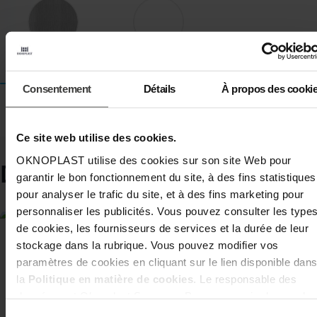
Aluminium brossé
Blanc
Chêne Ambré
Consentement
Détails
À propos des cooki
PLUS DE COULEURS
DEMANDER UN DEVIS
Ce site web utilise des cookies.
OKNOPLAST utilise des cookies sur son site Web pour
Découvrir :
garantir le bon fonctionnement du site, à des fins statistiques
pour analyser le trafic du site, et à des fins marketing pour
personnaliser les publicités. Vous pouvez consulter les type
de cookies, les fournisseurs de services et la durée de leur
stockage dans la rubrique. Vous pouvez modifier vos
paramètres de cookies en cliquant sur le lien disponible dan
la
Politique en matière de cookies
. Le responsable des
données est Oknoplast Sp. z o.o. Pour en savoir plus sur les
données personnelles et vos droits, consultez la
Politique d
Sélection