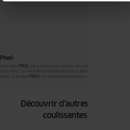
Pixel
PIXEL
La fenêtre
est la combinaison parfaite de l’esthétique moderne et de
l’innovation. Son caractère industriel est obtenu grâce à l’utilisation de profilés
PIXEL
droits. La fenêtre
convient parfaitement aux maisons modernes ou aux
villas cubistes à toit plat. Elle convient également pour des projets de
rénovation.
Découvrir d’autres baies
coulissantes