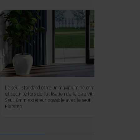
Le seuil standard offre un maximum de confort
Un profilé à
et sécurité lors de l’utilisation de la baie vitrée.
performance
Seuil 0mm extérieur possible avec le seuil
Flatstep.