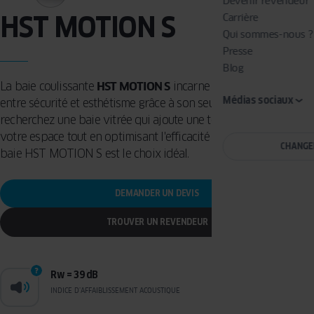
Devenir revendeur
HST MOTION S
Carrière
Qui sommes-nous ?
Presse
Blog
La baie coulissante
HST MOTION S
incarne l'alliance parfaite
Médias sociaux
entre sécurité et esthétisme grâce à son seuil encastré. Si vous
recherchez une baie vitrée qui ajoute une touche d'élégance à
votre espace tout en optimisant l'efficacité énergétique, alors la
CHANGE
baie HST MOTION S est le choix idéal.
DEMANDER UN DEVIS
TROUVER UN REVENDEUR
Rw = 39 dB
INDICE D’AFFAIBLISSEMENT ACOUSTIQUE