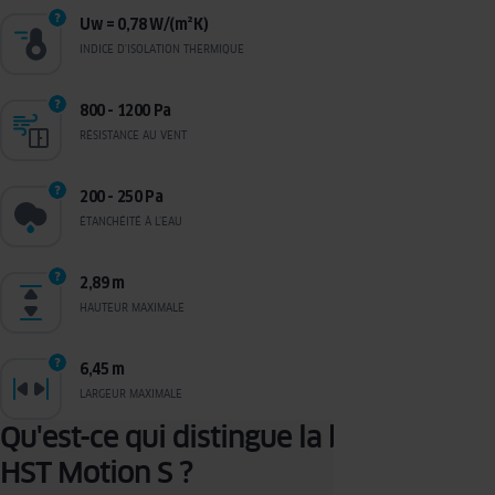
Uw = 0,78 W/(m²K)
INDICE D'ISOLATION THERMIQUE
800 - 1200 Pa
RÉSISTANCE AU VENT
200 - 250 Pa
ÉTANCHÉITÉ À L’EAU
2,89 m
HAUTEUR MAXIMALE
6,45 m
LARGEUR MAXIMALE
Qu'est-ce qui distingue la baie vitrée
HST Motion S ?