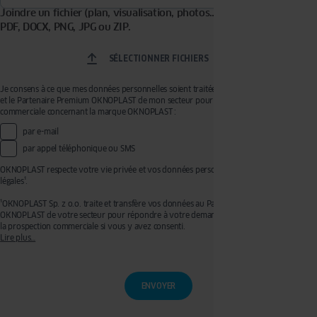
Joindre un fichier (plan, visualisation, photos…). Formats acceptés :
PDF, DOCX, PNG, JPG ou ZIP.
SÉLECTIONNER FICHIERS
Je consens à ce que mes données personnelles soient traitées par OKNOPLAST Sp. z o.o.
et le Partenaire Premium OKNOPLAST de mon secteur pour recevoir de la prospection
commerciale concernant la marque OKNOPLAST :
par e-mail
par appel téléphonique ou SMS
OKNOPLAST respecte votre vie privée et vos données personnelles, voir mentions
légales¹.
¹OKNOPLAST Sp. z o.o. traite et transfère vos données au Partenaire Premium
OKNOPLAST de votre secteur pour répondre à votre demande de devis et effectuer de
la prospection commerciale si vous y avez consenti.
Lire plus…
Ces traitements sont réalisés sur les bases légales de votre consentement pour la
prospection commerciale et de l’exécution de mesures précontractuelles pour
l’établissement de votre devis. Vous disposez d’un droit d’accès, de rectification, de
retrait de votre consentement ainsi que d’un droit à l’effacement, à la limitation du
traitement et à la portabilité que vous pouvez exercer en écrivant à l’adresse :
privacy@oknoplast.com.pl
Pour en savoir plus, veuillez consulter notre
politique de confidentialité.