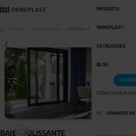
PRODUITS
OKNOPLAST
Produits
Baies coulissantes
HST Motion S
SAUVEGARDER
CATALOGUES
BLOG
OÙ NOU
Utiliser l'outil de c
DEMANDER UN 
BAIE COULISSANTE