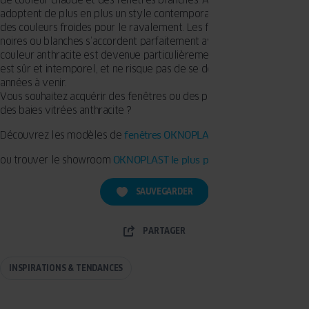
adoptent de plus en plus un style contemporain et minimaliste, avec
des couleurs froides pour le ravalement. Les fenêtres anthracite,
noires ou blanches s’accordent parfaitement avec ces couleurs, et la
couleur anthracite est devenue particulièrement populaire. Ce choix
est sûr et intemporel, et ne risque pas de se démoder dans les
années à venir.
Vous souhaitez acquérir des fenêtres ou des portes extérieures et
des baies vitrées anthracite ?
Découvrez les modèles de
fenêtres OKNOPLAST >>
ou trouver le showroom
OKNOPLAST le plus proche >>
SAUVEGARDER
PARTAGER
INSPIRATIONS & TENDANCES