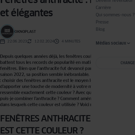
Devenir revendeur
Carrière
et élégantes
Qui sommes-nous ?
Presse
Blog
OKNOPLAST
22.06.2023
12.02.2024
4 MINUTES
Médias sociaux
Depuis quelques années déjà, les fenêtres couleur anthracite
battent tous les records de popularité en matière de couleurs de
CHANGE
fenêtres. Bien que l’anthracite fut devancé par le blanc pour la
saison 2022, sa position semble inébranlable. Rien d’étonnant à cela
: choisir des fenêtres anthracite est le moyen le plus simple
d’apporter une touche de modernité à votre maison. À quoi
ressemble exactement cette couleur ? Avec quelles autres couleurs
puis-je combiner l’anthracite ? Comment aménager les intérieurs
dans lesquels cette couleur est utilisée ? Voici nos conseils !
FENÊTRES ANTHRACITE – QUELLE
EST CETTE COULEUR ?