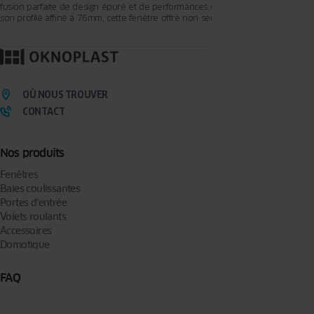
fusion parfaite de design épuré et de performances exceptionnelles. Avec
son profilé affiné à 76mm, cette fenêtre offre non seulement une esthétique
remarquable, mais également une luminosité inégalée grâce à ses grandes
surfaces vitrées. Plongez dans une expérience unique où qualité et design se
rencontrent harmonieusement.
OÙ NOUS TROUVER
CONTACT
Nos produits
Fenêtres
Baies coulissantes
Portes d’entrée
Volets roulants
Accessoires
Domotique
FAQ