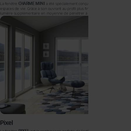
CHARME MINI
La fenêtre
a été spécialement conçue pour illuminer vos
espaces de vie. Grâce à son ouvrant au profil plus fin, elle permet à 22% de
lumière supplémentaire en moyenne de pénétrer à l’intérieur, créant ainsi
une atmosphère lumineuse et accueillante. Avec son profil distinctif et exclusif
orné d’une parclose arrondie, la fenêtre CHARME MINI s’intègre parfaitement à
différents styles et types d’habitats, ajoutant une touche esthétique unique à
votre intérieur. De plus, la possibilité de personnaliser le profil avec la
technologie ColorFull fait de la fenêtre CHARME MINI un choix à la fois élégant
et fonctionnel pour vos projets de construction ou de rénovation
résidentielle.
Pixel
PIXEL