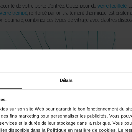
 sécurité de votre porte d’entrée. Optez pour du
verre feuilleté
, 
verre trempé
, renforcé par un traitement thermique, est égaleme
 optimale, combinez ces types de vitrage avec d’autres disposit
Détails
ies.
s sur son site Web pour garantir le bon fonctionnement du site,
t à des fins marketing pour personnaliser les publicités. Vous pou
 services et la durée de leur stockage dans la rubrique. Vous p
 lien disponible dans la
Politique en matière de cookies
. Le re