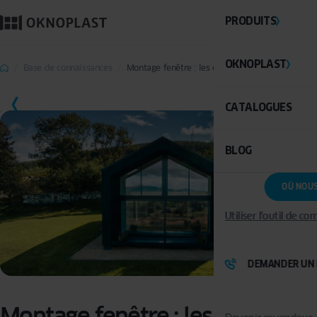
PRODUITS
OKNOPLAST
Base de connaissances
Montage fenêtre : les étapes
SAUVEGARDER
CATALOGUES
BLOG
OÙ NOU
Utiliser l'outil de c
DEMANDER UN 
Montage fenêtre : les étapes