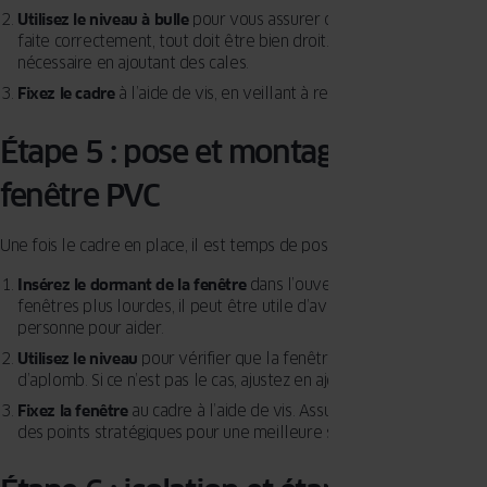
Utilisez le niveau à bulle
pour vous assurer que la dépose s’est
faite correctement, tout doit être bien droit. Ajustez-le si
nécessaire en ajoutant des cales.
Fixez le cadre
à l’aide de vis, en veillant à respecter les niveaux.
Étape 5 : pose et montage de la
fenêtre PVC
Une fois le cadre en place, il est temps de poser la fenêtre :
Insérez le dormant de la fenêtre
dans l’ouverture. Pour les
fenêtres plus lourdes, il peut être utile d’avoir une deuxième
personne pour aider.
Utilisez le niveau
pour vérifier que la fenêtre est bien droite et
d’aplomb. Si ce n’est pas le cas, ajustez en ajoutant des cales.
Fixez la fenêtre
au cadre à l’aide de vis. Assurez-vous de visser à
des points stratégiques pour une meilleure stabilité.