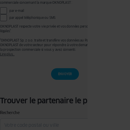
commerciale concernant la marque OKNOPLAST :
par e-mail
par appel téléphonique ou SMS
OKNOPLAST respecte votre vie privée et vos données personnelles, voir mentions
légales¹.
¹OKNOPLAST Sp. z o.o. traite et transfère vos données au Partenaire Premium
OKNOPLAST de votre secteur pour répondre à votre demande de devis et effectuer de
la prospection commerciale si vous y avez consenti.
Lire plus…
Ces traitements sont réalisés sur les bases légales de votre consentement pour la
prospection commerciale et de l’exécution de mesures précontractuelles pour
l’établissement de votre devis. Vous disposez d’un droit d’accès, de rectification, de
retrait de votre consentement ainsi que d’un droit à l’effacement, à la limitation du
traitement et à la portabilité que vous pouvez exercer en écrivant à l’adresse :
privacy@oknoplast.com.pl
Pour en savoir plus, veuillez consulter notre
politique de confidentialité.
Trouver le partenaire le plus proche
Recherche