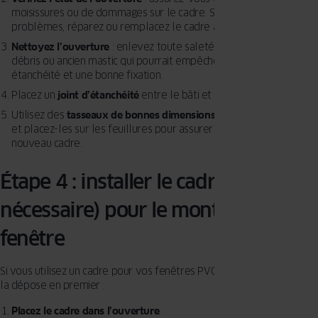
moisissures ou de dommages sur le cadre. Si vous constatez des
problèmes, réparez ou remplacez le cadre avant de continuer.
Nettoyez l’ouverture
: enlevez toute saleté de la maçonnerie,
débris ou ancien mastic qui pourrait empêcher une bonne
étanchéité et une bonne fixation.
Placez un
joint d’étanchéité
entre le bâti et la maçonnerie
Utilisez des
tasseaux de bonnes dimensions pour aider la fixation
et placez-les sur les feuillures pour assurer un solide appui au
nouveau cadre.
Étape 4 : installer le cadre (si
nécessaire) pour le montage de la
fenêtre
Si vous utilisez un cadre pour vos fenêtres PVC ou aluminium, faites
la dépose en premier :
Placez le cadre dans l’ouverture
.