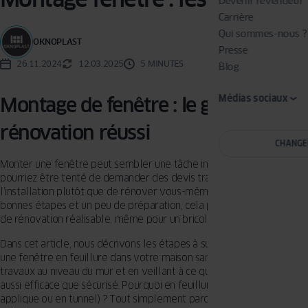
Devenir revendeur
Carrière
Qui sommes-nous ?
OKNOPLAST
Presse
26.11.2024
12.03.2025
5 MINUTES
Blog
Médias sociaux
Montage de fenêtre : le guide d’une
rénovation réussi
CHANGE
Monter une fenêtre peut sembler une tâche intimidante et vous
pourriez être tenté de demander des devis travaux pour
l’installation plutôt que de rénover vous-même… Mais avec les
bonnes étapes et un peu de préparation, cela peut devenir un projet
de rénovation réalisable, même pour un bricoleur amateur.
Dans cet article, nous décrivons les étapes à suivre pour installer
une fenêtre en feuillure dans votre maison sans avoir à faire de gros
travaux au niveau du mur et en veillant à ce que le processus soit
aussi efficace que sécurisé. Pourquoi en feuillure (plutôt qu’en
applique ou en tunnel) ? Tout simplement parce que cette technique