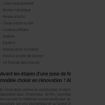
Cales d’espacement
Brosse métallique
Niveau à bulle
Ciseau à bois ou scie
Couteau utilitaire
Spatule
Équerre
Pinceau (pour le mastic)
Pistolet et joint de silicone
Du fond de joint mousse
Avant les étapes d’une pose de fenêtre, quel
modèle choisir en rénovation ? Alu, bois ou PVC ?
En rénovation comme en construction, le dormant des fenêtres est
disponible dans 3 matériaux : le PVC, l’aluminium et le bois. Le PVC
est souvent le matériau recommandé pour sa bonne étanchéité
(isolation), son prix économique et sa facilité d’entretien. Un dormant