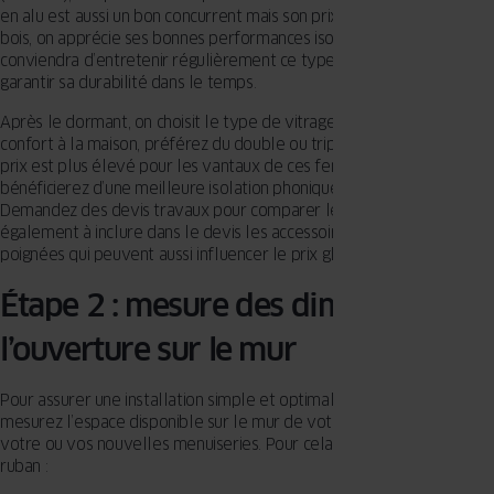
en alu est aussi un bon concurrent mais son prix est plus élevé. Côté
bois, on apprécie ses bonnes performances isolantes, cependant, il
conviendra d’entretenir régulièrement ce type de fenêtres pour
garantir sa durabilité dans le temps.
Après le dormant, on choisit le type de vitrage. Pour assurer votre
confort à la maison, préférez du double ou triple vitrage. Même si le
prix est plus élevé pour les vantaux de ces fenêtres, vous
bénéficierez d’une meilleure isolation phonique et acoustique.
Demandez des devis travaux pour comparer les prix. Pensez
également à inclure dans le devis les accessoires comme les
poignées qui peuvent aussi influencer le prix global des fenêtres.
Étape 2 : mesure des dimensions de
l’ouverture sur le mur
Pour assurer une installation simple et optimale en rénovation,
mesurez l’espace disponible sur le mur de votre maison pour placer
votre ou vos nouvelles menuiseries. Pour cela, utilisez le mètre
ruban :