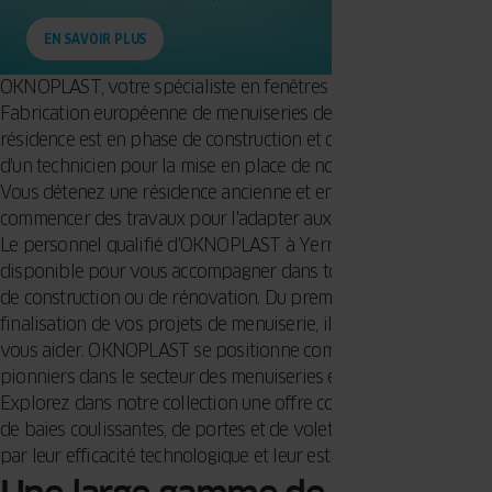
EN SAVOIR PLUS
OKNOPLAST, votre spécialiste en fenêtres PVC à Yerres -
Fabrication européenne de menuiseries depuis 1994. Votre
résidence est en phase de construction et demande l'assistance
d'un technicien pour la mise en place de nouveaux vitrages ?
Vous détenez une résidence ancienne et envisagez de
commencer des travaux pour l'adapter aux normes récentes ?
Le personnel qualifié d'OKNOPLAST à Yerres - 91330 est
disponible pour vous accompagner dans toutes vos initiatives
de construction ou de rénovation. Du premier échange à la
finalisation de vos projets de menuiserie, ils sont présents pou
vous aider. OKNOPLAST se positionne comme un des
pionniers dans le secteur des menuiseries en PVC en Europe.
Explorez dans notre collection une offre complète de fenêtres,
de baies coulissantes, de portes et de volets qui vous séduiront
par leur efficacité technologique et leur esthétique séduisante.