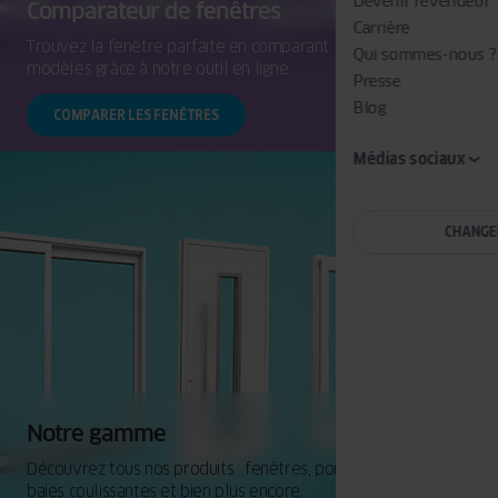
Devenir revendeur
Comparateur de fenêtres
Carrière
Trouvez la fenêtre parfaite en comparant facilement les
Qui sommes-nous ?
modèles grâce à notre outil en ligne.
Presse
Blog
COMPARER LES FENÊTRES
Médias sociaux
CHANGE
Notre gamme
Découvrez tous nos produits : fenêtres, portes d'entrée,
baies coulissantes et bien plus encore.