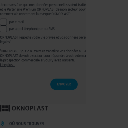
Je consens à ce que mes données personnelles soient traitées par OKNOPLAST Sp. z o.o.
et le Partenaire Premium OKNOPLAST de mon secteur pour recevoir de la prospection
commerciale concernant la marque OKNOPLAST :
par e-mail
par appel téléphonique ou SMS
OKNOPLAST respecte votre vie privée et vos données personnelles, voir mentions
légales¹.
¹OKNOPLAST Sp. z o.o. traite et transfère vos données au Partenaire Premium
OKNOPLAST de votre secteur pour répondre à votre demande de devis et effectuer de
la prospection commerciale si vous y avez consenti.
Lire plus...
Ces traitements sont réalisés sur les bases légales de votre consentement pour la
prospection commerciale et de l’exécution de mesures précontractuelles pour
l’établissement de votre devis. Vous disposez d'un droit d'accès, de rectification, de
retrait de votre consentement ainsi que d'un droit à l'effacement, à la limitation du
traitement et à la portabilité que vous pouvez exercer en écrivant à l’adresse :
privacy@oknoplast.com.pl
Pour en savoir plus, veuillez consulter notre
politique de confidentialité.
OÙ NOUS TROUVER