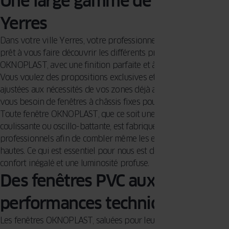
Une large gamme de fenêtres à
Yerres
Dans votre ville Yerres, votre professionnel OKNOPLAST est
prêt à vous faire découvrir les différents produits offerts par
OKNOPLAST, avec une finition parfaite et à un prix accessible.
Vous voulez des propositions exclusives et/ou totalement
ajustées aux nécessités de vos zones déjà aménagées ? Avez-
vous besoin de fenêtres à châssis fixes pour votre projet ?
Toute fenêtre OKNOPLAST, que ce soit une version battante,
coulissante ou oscillo-battante, est fabriquée par des
professionnels afin de combler même les exigences les plus
hautes. Ce qui est essentiel pour nous est de vous garantir un
confort inégalé et une luminosité profuse.
Des fenêtres PVC aux hautes
performances techniques
Les fenêtres OKNOPLAST, saluées pour leur haut niveau de