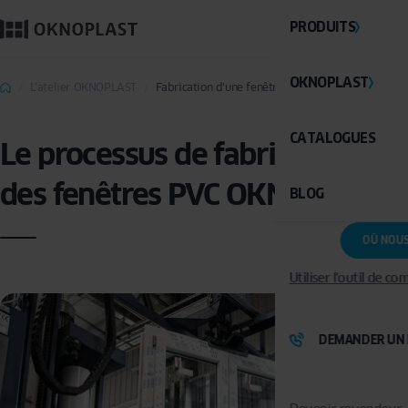
PRODUITS
OKNOPLAST
L’atelier OKNOPLAST
Fabrication d’une fenêtre PVC
CATALOGUES
Le processus de fabrication
des fenêtres PVC OKNOPLAST
BLOG
OÙ NOU
Utiliser l'outil de c
DEMANDER UN 