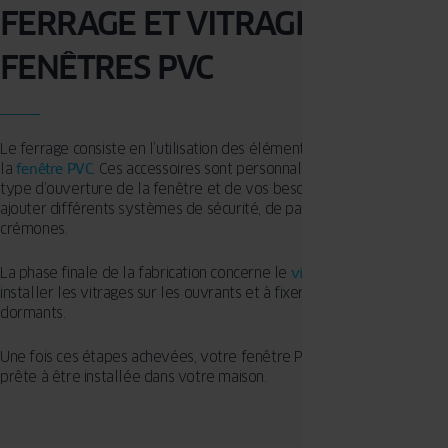
FERRAGE ET VITRAGE DES
FENÊTRES PVC
Le ferrage consiste en l’utilisation des éléments de quincaillerie de
la
fenêtre PVC
. Ces accessoires sont personnalisables en fonction du
type d’ouverture de la fenêtre et de vos besoins. Vous pourrez
ajouter différents systèmes de sécurité, de paumelle ou encore de
crémones.
La phase finale de la fabrication concerne le
vitrage
, qui consiste à
installer les vitrages sur les ouvrants et à fixer ces derniers sur les
dormants.
Une fois ces étapes achevées, votre fenêtre PVC OKNOPLAST est
prête à être installée dans votre maison.