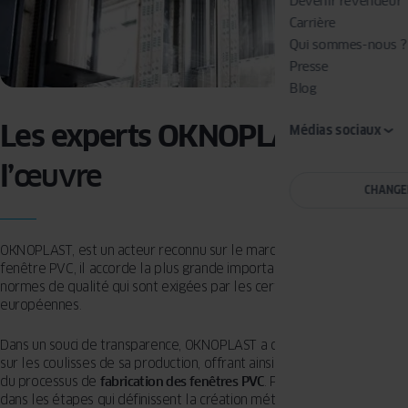
Devenir revendeur
Carrière
Qui sommes-nous ?
Presse
Blog
Les experts OKNOPLAST à
Médias sociaux
l’
œuvre
CHANGE
OKNOPLAST, est un acteur reconnu sur le marché européen de la
fenêtre PVC, il accorde la plus grande importance au respect des
normes de qualité qui sont exigées par les certifications
européennes.
Dans un souci de transparence, OKNOPLAST a choisi de lever le voile
sur les coulisses de sa production, offrant ainsi un aperçu approfondi
du processus de
fabrication des fenêtres PVC
. Plongeons ensemble
dans les étapes qui définissent la création méticuleuse de chaque