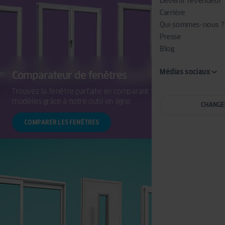
Devenir revendeur
Carrière
Qui sommes-nous ?
Presse
Blog
Médias sociaux
Comparateur de fenêtres
Trouvez la fenêtre parfaite en comparant facilement les
modèles grâce à notre outil en ligne.
CHANGE
COMPARER LES FENÊTRES