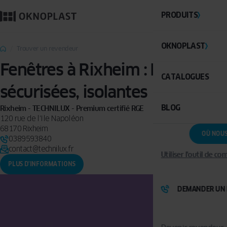
PRODUITS
OKNOPLAST
Trouver un revendeur
Fenêtres à Rixheim : PVC,
CATALOGUES
sécurisées, isolantes
BLOG
Rixheim - TECHNILUX - Premium certifié RGE
120 rue de l'Ile Napoléon
68170 Rixheim
OÙ NOU
0389593840
contact@technilux.fr
Utiliser l'outil de c
PLUS D'INFORMATIONS
DEMANDER UN 