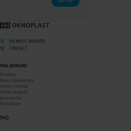
traitement et à la portabilité que vous pouvez exercer en écrivant à l’adresse :
privacy@oknoplast.com.pl
Pour en savoir plus, veuillez consulter notre
politique de confidentialité.
OÙ NOUS TROUVER
CONTACT
Nos produits
Fenêtres
Baies coulissantes
Portes d’entrée
Volets roulants
Accessoires
Domotique
FAQ