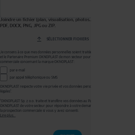
Joindre un fichier (plan, visualisation, photos...). Formats acceptés :
PDF, DOCX, PNG, JPG ou ZIP.
SÉLECTIONNER FICHIERS
Je consens à ce que mes données personnelles soient traitées par OKNOPLAST Sp. z o.o.
et le Partenaire Premium OKNOPLAST de mon secteur pour recevoir de la prospection
commerciale concernant la marque OKNOPLAST :
par e-mail
par appel téléphonique ou SMS
OKNOPLAST respecte votre vie privée et vos données personnelles, voir mentions
légales¹.
¹OKNOPLAST Sp. z o.o. traite et transfère vos données au Partenaire Premium
OKNOPLAST de votre secteur pour répondre à votre demande de devis et effectuer de
la prospection commerciale si vous y avez consenti.
Lire plus...
Ces traitements sont réalisés sur les bases légales de votre consentement pour la
prospection commerciale et de l’exécution de mesures précontractuelles pour
l’établissement de votre devis. Vous disposez d'un droit d'accès, de rectification, de
retrait de votre consentement ainsi que d'un droit à l'effacement, à la limitation du