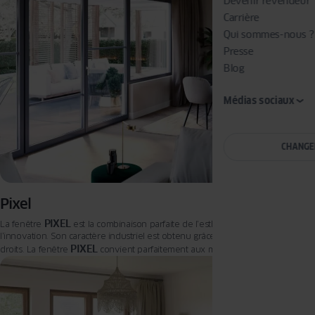
Devenir revendeur
Carrière
Qui sommes-nous ?
Presse
Blog
Médias sociaux
CHANGE
Pixel
PIXEL
La fenêtre
est la combinaison parfaite de l’esthétique moderne et de
l’innovation. Son caractère industriel est obtenu grâce à l’utilisation de profilés
PIXEL
droits. La fenêtre
convient parfaitement aux maisons modernes ou aux
villas cubistes à toit plat. Elle convient également pour des projets de
rénovation.