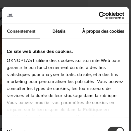
Fenêtre fixe : de quoi s’agit-il, pourquoi la choisir
et où l’installer ?
Consentement
Détails
À propos des cookies
Ce site web utilise des cookies.
OKNOPLAST utilise des cookies sur son site Web pour
garantir le bon fonctionnement du site, à des fins
statistiques pour analyser le trafic du site, et à des fins
marketing pour personnaliser les publicités. Vous pouvez
consulter les types de cookies, les fournisseurs de
services et la durée de leur stockage dans la rubrique.
Vous pouvez modifier vos paramètres de cookies en
cliquant sur le lien disponible dans la
Politique en
matière de cookies
. Le responsable des données est
Oknoplast Sp. z o.o. Pour en savoir plus sur les données
Sélection
Fenêtre PVC de cuisine, de chambre : quelle
personnelles et vos droits, consultez la
Politique de
du