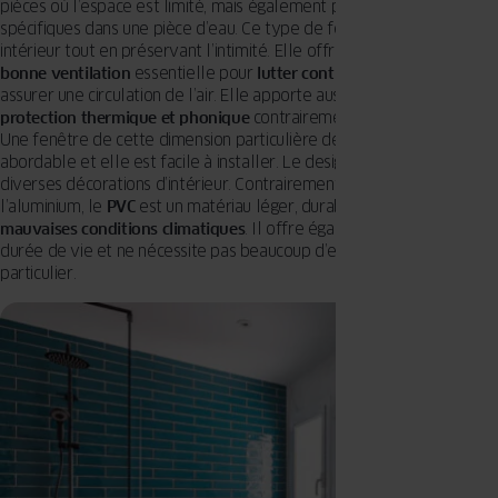
pièces où l’espace est limité, mais également pour des intégrations
spécifiques dans une pièce d’eau. Ce type de fenêtre illumine un
intérieur tout en préservant l’intimité. Elle offre également une
bonne ventilation
essentielle pour
lutter contre l’humidité
et
assurer une circulation de l’air. Elle apporte aussi une meilleure
protection thermique et phonique
contrairement à l’alu ou au bois.
Une fenêtre de cette dimension particulière détient un prix plus
abordable et elle est facile à installer. Le design blanc s’adapte aux
diverses décorations d’intérieur. Contrairement au bois et à
l’aluminium, le
PVC
est un matériau léger, durable et
résistant aux
mauvaises conditions climatiques
. Il offre également une longue
durée de vie et ne nécessite pas beaucoup d’entretien de la part du
particulier.