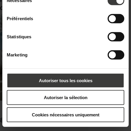
Nécessaires
consentement
confidentialité.
orientation choisir ?
Préférentiels
Statistiques
Marketing
Autoriser tous les cookies
Autoriser la sélection
Cookies nécessaires uniquement
8 façons de mieux sécuriser les fenêtres