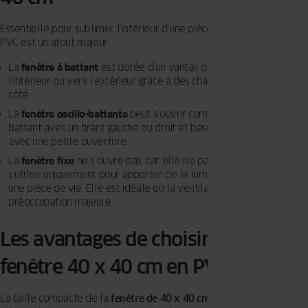
résidentielle.
Essentielle pour sublimer l’intérieur d’une pièce à vivre, la fenêtre
PVC est un atout majeur.
La
fenêtre à battant
est dotée d’un vantail qui s’ouvre vers
l’intérieur ou vers l’extérieur grâce à des charnières situées sur le
côté.
La
fenêtre oscillo-battante
peut s’ouvrir comme des fenêtres à
battant avec un tirant gauche ou droit et basculer vers l’intérieur
avec une petite ouverture.
La
fenêtre fixe
ne s’ouvre pas, car elle n’a pas d’ouvrant. Elle
s’utilise uniquement pour apporter de la lumière naturelle dans
une pièce de vie. Elle est idéale où la ventilation n’est pas une
préoccupation majeure.
Les avantages de choisir une
fenêtre 40 x 40 cm en PVC
La taille compacte de la
fenêtre de 40 x 40 cm
est idéale pour les