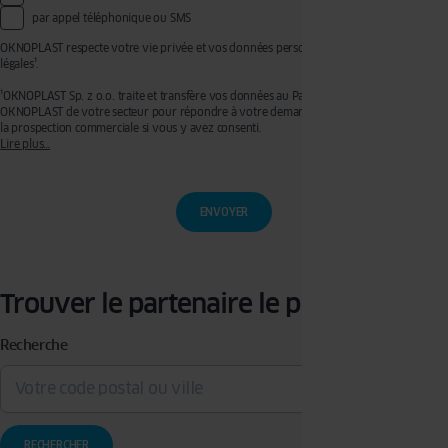
par appel téléphonique ou SMS
OKNOPLAST respecte votre vie privée et vos données personnelles, voir mentions
légales¹.
¹OKNOPLAST Sp. z o.o. traite et transfère vos données au Partenaire Premium
OKNOPLAST de votre secteur pour répondre à votre demande de devis et effectuer de
la prospection commerciale si vous y avez consenti.
Lire plus…
Ces traitements sont réalisés sur les bases légales de votre consentement pour la
prospection commerciale et de l’exécution de mesures précontractuelles pour
l’établissement de votre devis. Vous disposez d’un droit d’accès, de rectification, de
retrait de votre consentement ainsi que d’un droit à l’effacement, à la limitation du
traitement et à la portabilité que vous pouvez exercer en écrivant à l’adresse :
privacy@oknoplast.com.pl
Pour en savoir plus, veuillez consulter notre
politique de confidentialité.
Trouver le partenaire le plus proche
Recherche