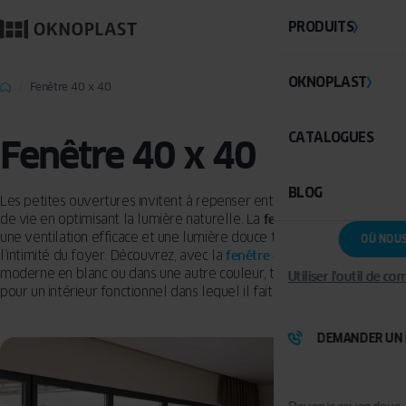
PRODUITS
OKNOPLAST
Fenêtre 40 x 40
CATALOGUES
Fenêtre 40 x 40
BLOG
Les petites ouvertures invitent à repenser entièrement les espaces
de vie en optimisant la lumière naturelle. La
fenêtre 40 x 40
offre
une ventilation efficace et une lumière douce tout en conservant
OÙ NOU
l’intimité du foyer. Découvrez, avec la
fenêtre en PVC
compacte et
moderne en blanc ou dans une autre couleur, tous les avantages
Utiliser l'outil de c
pour un intérieur fonctionnel dans lequel il fait bon vivre !
DEMANDER UN 