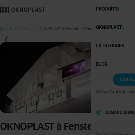
PRODUITS
OKNOPLAST
Espace Presse
OKNOPLAST à Fensterbau Frontale Nuremberg
CATALOGUES
BLOG
OÙ NOU
Utiliser l'outil de c
DEMANDER UN 
OKNOPLAST à Fensterbau