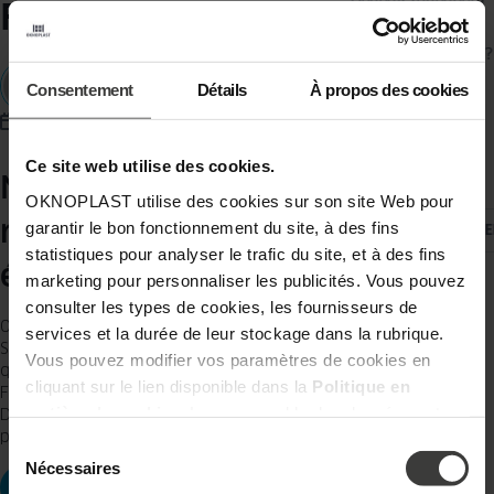
Devenir revendeur
Frontale Nuremberg
Carrière
Qui sommes-nous ?
Presse
Consentement
Détails
À propos des cookies
Blog
26.02.2024
03.09.2024
1 MINUTE
Médias sociaux
Ce site web utilise des cookies.
Nouveaux produits, partenariats
OKNOPLAST utilise des cookies sur son site Web pour
renforcés et engagement
garantir le bon fonctionnement du site, à des fins
CHANGE
statistiques pour analyser le trafic du site, et à des fins
écologique
marketing pour personnaliser les publicités. Vous pouvez
consulter les types de cookies, les fournisseurs de
OKNOPLAST sera présent à Fensterbau Frontale dans le Hall 6,
services et la durée de leur stockage dans la rubrique.
Stand 301. Plus grand, plus moderne et plus international – c’est ainsi
Vous pouvez modifier vos paramètres de cookies en
que le groupe OKNOPLAST se présentera cette année au salon
cliquant sur le lien disponible dans la
Politique en
Fensterbau Frontale à Nuremberg sur un stand de plus de 300 m².
matière de cookies
. Le responsable des données est
Du 19 au 22 mars 2024, toutes les marques du groupe seront
présentées : OKNOPLAST, Aluhaus, WnD, Hermet10 et Catadi. […]
Oknoplast Sp. z o.o. Pour en savoir plus sur les données
Sélection
personnelles et vos droits, consultez la
Politique de
du
Nécessaires
consentement
TÉLÉCHARGER LE COMMUNIQUÉ DE PRESSE
confidentialité.