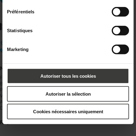
PARTAGER
Préférentiels
Statistiques
OÙ NOUS TROUVER
Marketing
CONTACT
Nos produits
Autoriser tous les cookies
Fenêtres
Baies coulissantes
Portes d’entrée
Autoriser la sélection
Volets roulants
Accessoires
Domotique
Cookies nécessaires uniquement
FAQ