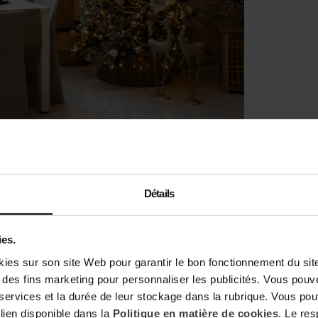
t en valeur la table de Noël
Détails
 pour créer des reliefs
 lumière plus intime. Une combinaison de sources
ies.
osité
avec quelques
bougies
bien espacées sur
s sur son site Web pour garantir le bon fonctionnement du site,
er l’espace sans le surcharger. L’idée n’est pas
t à des fins marketing pour personnaliser les publicités. Vous pou
qui accompagnent les échanges. Les reflets sur la
 services et la durée de leur stockage dans la rubrique. Vous p
l’ambiance sans en faire trop.
 lien disponible dans la
Politique en matière de cookies
. Le re