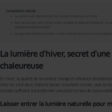
L’essentiel à retenir :
La lumière est l’élément clé d’un accueil chaleureux en hiver.
Dans la journée, elle met en valeur la table et adoucit l’ambiance ; le s
apportent relief et intimité.
Les grandes fenêtres jouent un rôle essentiel pour ouvrir la perspecti
La lumière d’hiver, secret d’un
chaleureuse
En hiver, la qualité de la lumière change et influence directeme
chez soi, c’est donc d’abord laisser la lumière circuler, puis la m
simples suffisent à transformer une pièce en lieu de convivialité
Laisser entrer la lumière naturelle pour m