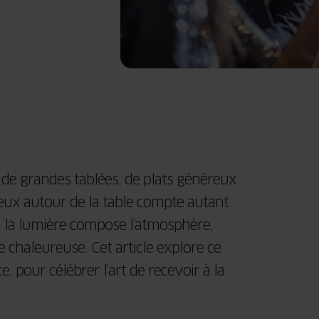
DEMANDER
sur mesure qui
pour vos volets
UN DEVIS
une multitude
DEMANDER
reflète votre
roulants sur
UN DEVIS
de possibilités
DEVENIR
style unique !
DEMANDER
mesure qui
REVENDEUR
pour vos
UN DEVIS
reflètent votre
menuiseries sur
style unique !
DEMANDER
mesure qui
UN DEVIS
reflètent votre
style unique !
DEMANDER
UN DEVIS
DEMANDER
UN DEVIS
r de grandes tablées, de plats généreux
eux autour de la table compte autant
, la lumière compose l’atmosphère,
 chaleureuse. Cet article explore ce
e, pour célébrer l’art de recevoir à la