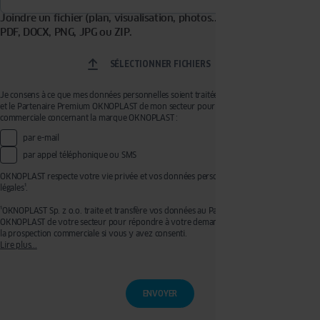
Joindre un fichier (plan, visualisation, photos...). Formats acceptés :
PDF, DOCX, PNG, JPG ou ZIP.
SÉLECTIONNER FICHIERS
Je consens à ce que mes données personnelles soient traitées par OKNOPLAST Sp. z o.o.
et le Partenaire Premium OKNOPLAST de mon secteur pour recevoir de la prospection
commerciale concernant la marque OKNOPLAST :
par e-mail
par appel téléphonique ou SMS
OKNOPLAST respecte votre vie privée et vos données personnelles, voir mentions
légales¹.
¹OKNOPLAST Sp. z o.o. traite et transfère vos données au Partenaire Premium
OKNOPLAST de votre secteur pour répondre à votre demande de devis et effectuer de
la prospection commerciale si vous y avez consenti.
Lire plus...
Ces traitements sont réalisés sur les bases légales de votre consentement pour la
prospection commerciale et de l’exécution de mesures précontractuelles pour
l’établissement de votre devis. Vous disposez d'un droit d'accès, de rectification, de
retrait de votre consentement ainsi que d'un droit à l'effacement, à la limitation du
traitement et à la portabilité que vous pouvez exercer en écrivant à l’adresse :
privacy@oknoplast.com.pl