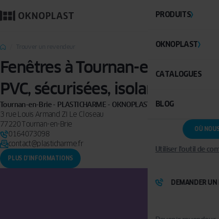
PRODUITS
OKNOPLAST
Trouver un revendeur
Fenêtres à Tournan-en-Brie :
CATALOGUES
PVC, sécurisées, isolantes
BLOG
Tournan-en-Brie - PLASTICHARME - OKNOPLAST Premium
3 rue Louis Armand ZI Le Closeau
77220 Tournan-en-Brie
OÙ NOU
0164073098
contact@plasticharme.fr
Utiliser l'outil de c
PLUS D'INFORMATIONS
DEMANDER UN 