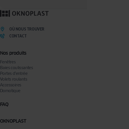
Pour en savoir plus, veuillez consulter notre
politique de confidentialité.
OÙ NOUS TROUVER
CONTACT
Nos produits
Fenêtres
Baies coulissantes
Portes d’entrée
Volets roulants
Accessoires
Domotique
FAQ
OKNOPLAST