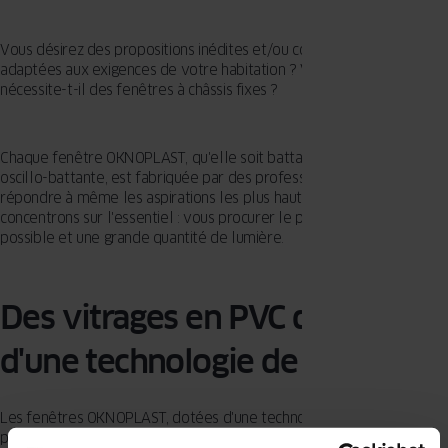
Vous désirez des propositions inédites et/ou complètement
adaptées aux exigences de votre habitation ? Votre projet
nécessite-t-il des fenêtres à châssis fixes ?
Chaque fenêtre OKNOPLAST, qu'elle soit battante, coulissante ou
oscillo-battante, est fabriquée par des professionnels afin de
répondre à même les aspirations les plus hautes. Nous nous
concentrons sur l'essentiel : vous procurer le plus de confort
possible et une grande quantité de lumière.
Des vitrages en PVC dotés
d'une technologie de pointe
Les fenêtres OKNOPLAST, dotées d'une technologie de pointe,
permettent d'augmenter de 22% l'apport de lumière dans vos