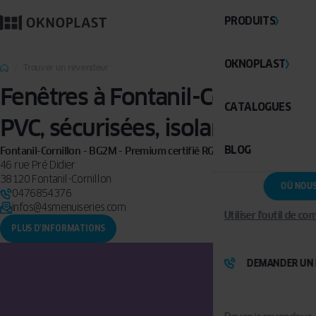
PRODUITS
OKNOPLAST
Trouver un revendeur
Fenêtres à Fontanil-Cornillon :
CATALOGUES
PVC, sécurisées, isolantes
BLOG
Fontanil-Cornillon - BG2M - Premium certifié RGE
46 rue Pré Didier
38120 Fontanil-Cornillon
OÙ NOU
0476854376
infos@4smenuiseries.com
Utiliser l'outil de c
PLUS D'INFORMATIONS
DEMANDER UN 