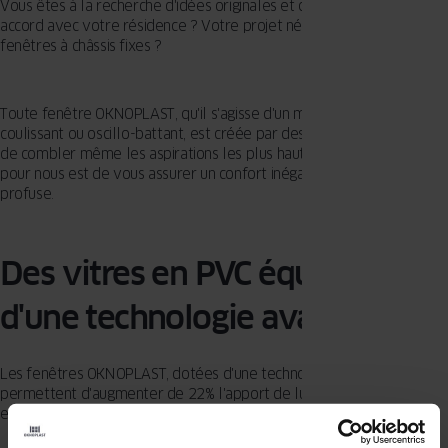
Vous êtes à la recherche d'idées originales et complètement en
accord avec votre résidence ? Votre projet nécessite-t-il des
fenêtres à châssis fixes ?
Toute fenêtre OKNOPLAST, qu'il s'agisse d'un modèle battant,
coulissant ou oscillo-battant, est créée par des professionnels afin
de combler même les aspirations les plus hautes. Ce qui compte
pour nous est de vous assurer un confort inégalé et une luminosité
profuse.
Des vitres en PVC équipées
d'une technologie avancée
Les fenêtres OKNOPLAST, dotées d'une technologie de pointe,
permettent d'augmenter de 22% l'apport de lumière dans vos
espaces en comparaison avec les fenêtres traditionnelles.