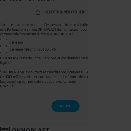
SÉLECTIONNER FICHIERS
Je consens à ce que mes données personnelles soient traitées par OKNOPLAST Sp. z o.o.
et le Partenaire Premium OKNOPLAST de mon secteur pour recevoir de la prospection
commerciale concernant la marque OKNOPLAST :
par e-mail
par appel téléphonique ou SMS
OKNOPLAST respecte votre vie privée et vos données personnelles, voir mentions
légales¹.
¹OKNOPLAST Sp. z o.o. traite et transfère vos données au Partenaire Premium
OKNOPLAST de votre secteur pour répondre à votre demande de devis et effectuer de
la prospection commerciale si vous y avez consenti.
Lire plus...
Ces traitements sont réalisés sur les bases légales de votre consentement pour la
prospection commerciale et de l’exécution de mesures précontractuelles pour
l’établissement de votre devis. Vous disposez d'un droit d'accès, de rectification, de
retrait de votre consentement ainsi que d'un droit à l'effacement, à la limitation du
traitement et à la portabilité que vous pouvez exercer en écrivant à l’adresse :
privacy@oknoplast.com.pl
Pour en savoir plus, veuillez consulter notre
politique de confidentialité.