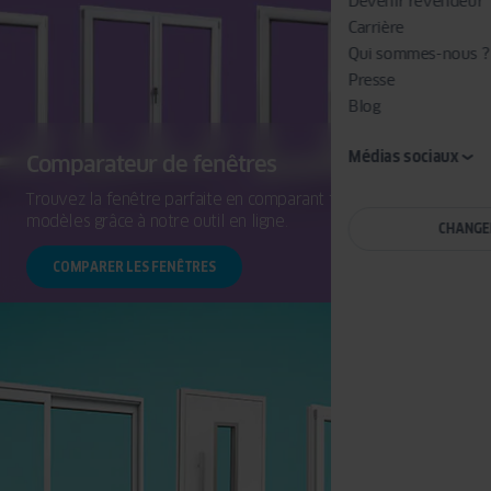
Devenir revendeur
Carrière
Qui sommes-nous ?
Presse
Blog
Médias sociaux
Comparateur de fenêtres
Trouvez la fenêtre parfaite en comparant facilement les
modèles grâce à notre outil en ligne.
CHANGE
COMPARER LES FENÊTRES