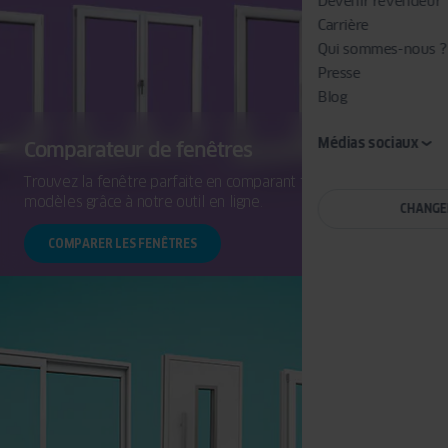
Devenir revendeur
Carrière
Qui sommes-nous ?
Presse
Blog
Médias sociaux
Comparateur de fenêtres
Trouvez la fenêtre parfaite en comparant facilement les
modèles grâce à notre outil en ligne.
CHANGE
COMPARER LES FENÊTRES