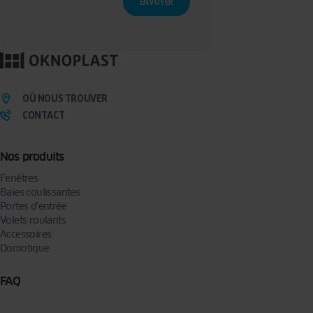
traitement et à la portabilité que vous pouvez exercer en écrivant à l’adresse :
privacy@oknoplast.com.pl
Pour en savoir plus, veuillez consulter notre
politique de confidentialité.
OÙ NOUS TROUVER
CONTACT
Nos produits
Fenêtres
Baies coulissantes
Portes d’entrée
Volets roulants
Accessoires
Domotique
FAQ