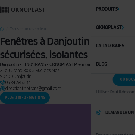
PRODUITS
OKNOPLAST
Trouver un revendeur
Fenêtres à Danjoutin : PVC,
CATALOGUES
sécurisées, isolantes
BLOG
Danjoutin - TINO’TRANS - OKNOPLAST Premium
ZI du Grand Bois 3 Rue des Nos
90400 Danjoutin
OÙ NOU
0384285334
directiontinotrans@gmail.com
Utiliser l'outil de c
PLUS D'INFORMATIONS
DEMANDER UN 