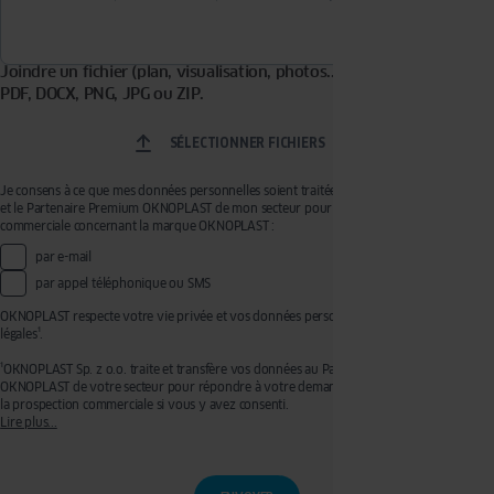
Joindre un fichier (plan, visualisation, photos...). Formats acceptés :
PDF, DOCX, PNG, JPG ou ZIP.
SÉLECTIONNER FICHIERS
Je consens à ce que mes données personnelles soient traitées par OKNOPLAST Sp. z o.o.
et le Partenaire Premium OKNOPLAST de mon secteur pour recevoir de la prospection
commerciale concernant la marque OKNOPLAST :
par e-mail
par appel téléphonique ou SMS
OKNOPLAST respecte votre vie privée et vos données personnelles, voir mentions
légales¹.
¹OKNOPLAST Sp. z o.o. traite et transfère vos données au Partenaire Premium
OKNOPLAST de votre secteur pour répondre à votre demande de devis et effectuer de
la prospection commerciale si vous y avez consenti.
Lire plus...
Ces traitements sont réalisés sur les bases légales de votre consentement pour la
prospection commerciale et de l’exécution de mesures précontractuelles pour
l’établissement de votre devis. Vous disposez d'un droit d'accès, de rectification, de
retrait de votre consentement ainsi que d'un droit à l'effacement, à la limitation du