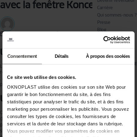
Devenir revendeur
avec la fenêtre Koncept 2.0
Carrière
Qui sommes-nous ?
Presse
Blog
22.07.2020
03.09.2024
1 MINUTE
Médias sociaux
Un maximum de lumière
Consentement
Détails
À propos des cookies
CHANGE
La nouvelle fenêtre Koncept 2.0 est dotée d’un battement central
réduit de 112mm et offre un très appréciable clair de vitrage (+30%)
Ce site web utilise des cookies.
; atout très agréable pour profiter de plus de lumière dans chaque
pièces de la maison.
OKNOPLAST utilise des cookies sur son site Web pour
garantir le bon fonctionnement du site, à des fins
Un maximum de confort
statistiques pour analyser le trafic du site, et à des fins
marketing pour personnaliser les publicités. Vous pouvez
On connaissait les fenêtres avec oscillo-battant qui permettaient
consulter les types de cookies, les fournisseurs de
d’aérer les intérieurs. La fenêtre Koncept 2.0 offre aujourd’hui la
services et la durée de leur stockage dans la rubrique.
possibilité d’aérer ses pièces tout en conservant un maximum de
sécurité grâce à l’aération partielle. Cette position est le parfait
Vous pouvez modifier vos paramètres de cookies en