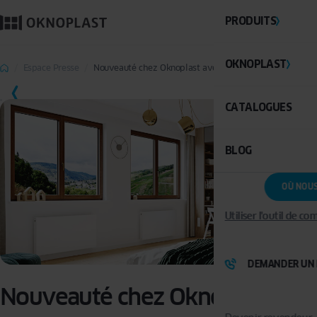
PRODUITS
OKNOPLAST
Espace Presse
Nouveauté chez Oknoplast avec la fenêtre Koncept 2.0
CATALOGUES
BLOG
OÙ NOU
Utiliser l'outil de c
DEMANDER UN 
Nouveauté chez Oknoplast