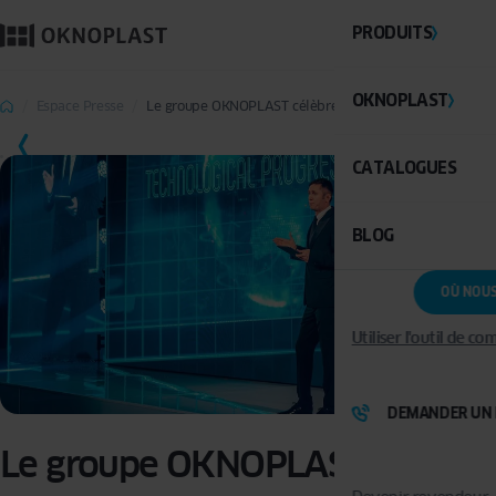
PRODUITS
OKNOPLAST
Espace Presse
Le groupe OKNOPLAST célèbre ses 25 ans
CATALOGUES
BLOG
OÙ NOU
Utiliser l'outil de c
DEMANDER UN 
Le groupe OKNOPLAST célèbre