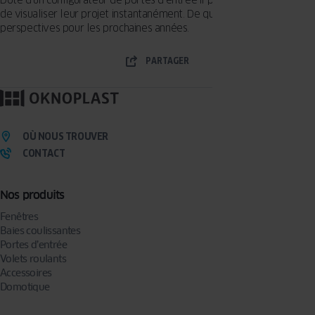
Doté d’un configurateur de portes d’entrée il permettra aux clients
de visualiser leur projet instantanément. De quoi garantir de belles
perspectives pour les prochaines années.
PARTAGER
OÙ NOUS TROUVER
CONTACT
Nos produits
Fenêtres
Baies coulissantes
Portes d’entrée
Volets roulants
Accessoires
Domotique