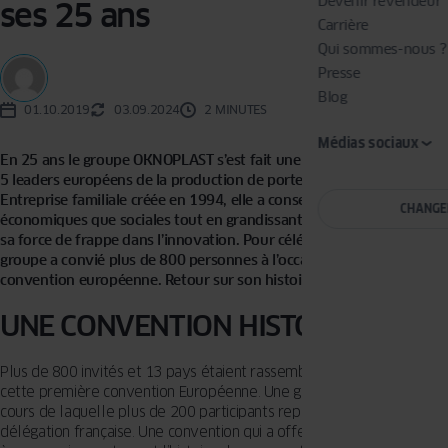
Devenir revendeur
ses 25 ans
Carrière
Qui sommes-nous ?
Presse
Blog
01.10.2019
03.09.2024
2 MINUTES
Médias sociaux
En 25 ans le groupe OKNOPLAST s’est fait une place parmi les
5 leaders européens de la production de portes et fenêtres en PVC.
Entreprise familiale créée en 1994, elle a conservé ses valeurs tant
CHANGE
économiques que sociales tout en grandissant sur le marché, grâce à
sa force de frappe dans l’innovation. Pour célébrer ses 25 ans le
groupe a convié plus de 800 personnes à l’occasion de sa première
convention européenne. Retour sur son histoire et ses succès.
UNE CONVENTION HISTORIQUE
Plus de 800 invités et 13 pays étaient rassemblé à l’occasion de
cette première convention Européenne. Une grande première au
cours de laquelle plus de 200 participants représentaient la
délégation française. Une convention qui a offert un show magistral