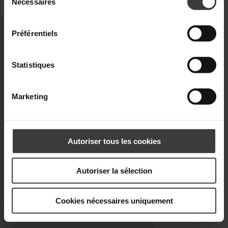
personnelles et vos droits, consultez la
Politique de
du
Nécessaires
privacy@oknoplast.com.pl
consentement
confidentialité.
Pour en savoir plus, veuillez consulter notre
politique de confidentialité.
Préférentiels
Statistiques
Marketing
Autoriser tous les cookies
Autoriser la sélection
Cookies nécessaires uniquement