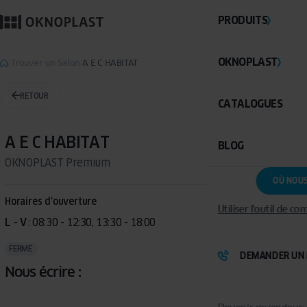
PRODUITS
OKNOPLAST
Trouver un Salon
A E C HABITAT
RETOUR
CATALOGUES
A E C HABITAT
BLOG
OKNOPLAST Premium
OÙ NOU
Horaires d'ouverture
Utiliser l'outil de c
L
 - 
V
: 08:30 - 12:30, 13:30 - 18:00
FERMÉ
DEMANDER UN 
Nous écrire :