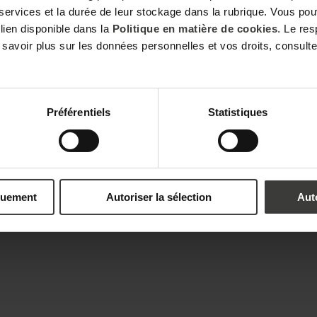
Ces traitements sont réalisés sur les bases légales de votre consentement po
 services et la durée de leur stockage dans la rubrique. Vous p
précontractuelles pour l’établissement de votre devis. Vous disposez d'un droi
d'un droit à l'effacement, à la limitation du traitement et à la portabilité que
 lien disponible dans la
Politique en matière de cookies
. Le re
Pour en savoir plus, veuillez consulter notre
politique de confidentialité.
 savoir plus sur les données personnelles et vos droits, consult
Préférentiels
Statistiques
quement
Autoriser la sélection
Aut