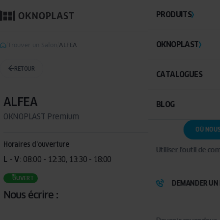
PRODUITS
OKNOPLAST
Trouver un Salon
ALFEA
RETOUR
CATALOGUES
ALFEA
BLOG
OKNOPLAST Premium
OÙ NOU
Horaires d'ouverture
Utiliser l'outil de c
L
 - 
V
: 08:00 - 12:30, 13:30 - 18:00
OUVERT
DEMANDER UN 
Nous écrire :