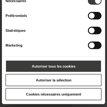
personnelles et vos droits, consultez la
Politique de
du
Nécessaires
privacy@oknoplast.com.pl
consentement
confidentialité.
Pour en savoir plus, veuillez consulter notre
politique de confidentialité.
Préférentiels
Statistiques
Marketing
Autoriser tous les cookies
Autoriser la sélection
Cookies nécessaires uniquement