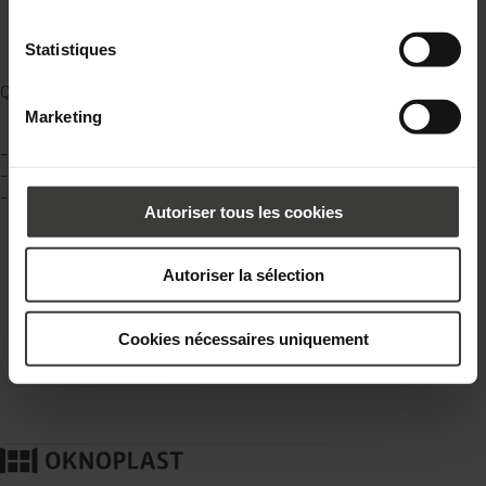
Statistiques
Quelle verrière pour votre intérieur ?
Marketing
– La verrière de cuisine intégrée au mur
– La verrière totalement transparente pour augmenter les volumes
– La verrière mi-structure, mi-verre
Autoriser tous les cookies
SAUVEGARDER
Autoriser la sélection
PARTAGER
Cookies nécessaires uniquement
INSPIRATIONS & TENDANCES