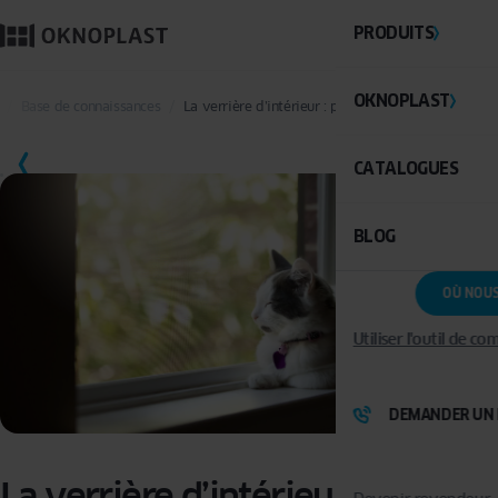
PRODUITS
OKNOPLAST
Base de connaissances
La verrière d’intérieur : pour lier l’utile à l’agréabl
SAUVEGARDER
CATALOGUES
BLOG
OÙ NOU
Utiliser l'outil de c
DEMANDER UN 
La verrière d’intérieur : pour