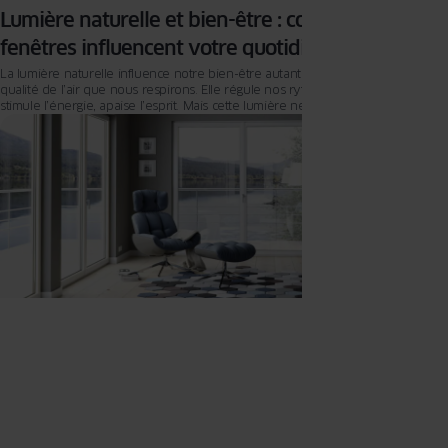
Lumière naturelle et bien-être : comment vos
fenêtres influencent votre quotidien
La lumière naturelle influence notre bien-être autant que la température ou la
qualité de l’air que nous respirons. Elle régule nos rythmes biologiques,
stimule l’énergie, apaise l’esprit. Mais cette lumière ne dépend pas seulement
de la météo : elle se construit à travers vos fenêtres, leur surface vitrée, leur
orientation, la clarté de leur vitrage. Lorsqu’elles sont bien conçues, la maison
s’illumine différemment : plus chaleureuse, plus équilibrée, plus vivante. La
lumière, cadrée par les fenêtres, transforme le quotidien.