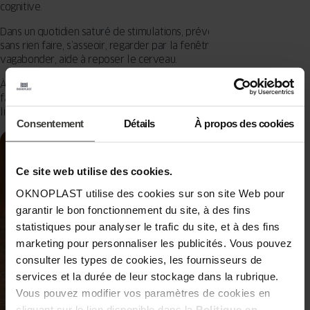
cognitive.
Dans un quotidien saturé de stimulations, prévoir quelques minutes
sans rien faire, s’asseoir, regarder par la fenêtre, laisser son esprit
vagabonder, aide à reposer le cerveau.
À ceux qui ont du mal à se reposer sans but, il est recommandé de
faire une
sieste. Vingt minutes
suffisent pour réduire le stress et
libérer l’esprit des pensées envahissantes.
Consentement
Détails
À propos des cookies
Ce site web utilise des cookies.
OKNOPLAST utilise des cookies sur son site Web pour
garantir le bon fonctionnement du site, à des fins
statistiques pour analyser le trafic du site, et à des fins
marketing pour personnaliser les publicités. Vous pouvez
consulter les types de cookies, les fournisseurs de
services et la durée de leur stockage dans la rubrique.
Vous pouvez modifier vos paramètres de cookies en
cliquant sur le lien disponible dans la
Politique en