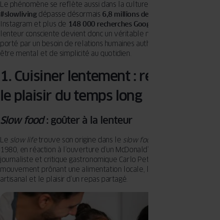
Le phénomène se reflète aussi dans la culture populaire : le hashtag
#slowliving
dépasse désormais
6,8 millions de publications
sur
Instagram et plus de
148 000 recherches Google
en France. La
lenteur consciente devient donc un véritable mouvement social,
porté par un besoin de relations humaines authentiques, de bien-
être mental et de simplicité au quotidien.
1. Cuisiner lentement : redécouvrir
le plaisir du temps long
Slow food
: goûter à la lenteur
Le
slow life
trouve son origine dans le
slow food
. Dans les années
1980, en réaction à l’ouverture d’un McDonald’s à Rome, le
journaliste et critique gastronomique Carlo Petrini a lancé un
mouvement prônant une alimentation locale, le savoir-faire
artisanal et le plaisir d’un repas partagé.