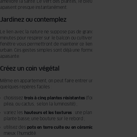
améliore la santé. Le vert des plantes, le bleu du ciel ou de l’eau
apaisent presque instantanément.
Jardinez ou contemplez
Le lien avec la nature ne suppose pas de grand jardin. Quelques
minutes pour respirer sur le balcon ou cultiver une plante près d’une
fenêtre vous permettront de maintenir ce lien, même dans un cadre
urbain. Ces gestes simples sont déjà une forme de méditation
apaisante.
Créez un coin végétal
Même en appartement, on peut faire entrer un peu de nature. Voici
quelques repères faciles :
choisissez
trois à cinq plantes résistantes
(fougère, zamioculcas,
pilea, ou cactus, selon la luminosité) ;
variez les
hauteurs et les textures
: une plante suspendue, une
plante basse, une bouture sur le rebord ;
utilisez des
pots en terre cuite ou en céramique mate
, qui régulent
mieux l’humidité.