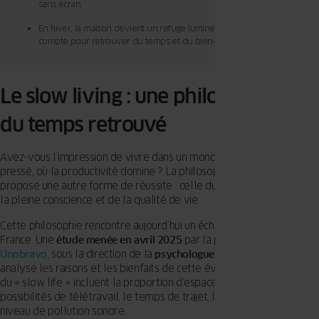
sans écran.
En hiver, la maison devient un refuge lumineux où chaque geste
compte pour retrouver du temps et du bien-être.
Le slow living : une philosophie née
du temps retrouvé
Avez-vous l’impression de vivre dans un monde de plus en plus
pressé, où la productivité domine ? La philosophie du
slow living
propose une autre forme de réussite : celle du bien-être durable, de
la pleine conscience et de la qualité de vie.
Cette philosophie rencontre aujourd’hui un écho grandissant en
France. Une
étude menée en avril 2025
par la plateforme
Unobravo
, sous la direction de la
psychologue Fiorenza Perris
, a
analysé les raisons et les bienfaits de cette évolution. Les critères
du « slow life » incluent la proportion d’espaces verts, les
possibilités de télétravail, le temps de trajet, l’ensoleillement et le
niveau de pollution sonore.