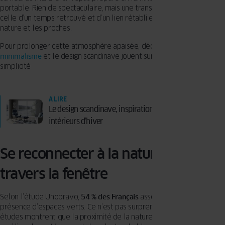
portable. Rien de spectaculaire, mais une transformation réelle,
celle d’un temps retrouvé et d’un lien rétabli entre la maison, la
nature et les proches.
Pour prolonger cette atmosphère apaisée, découvrez comment le
minimalisme
et le design scandinave jouent sur la lumière et la
simplicité
A LIRE
Le design scandinave, inspiration lumineuse pour nos
intérieurs d’hiver
Se reconnecter à la nature, même à
travers la fenêtre
Selon l’étude Unobravo,
54 % des Français
associent la
slow life
à la
présence d’espaces verts. Ce n’est pas surprenant : de nombreuses
études montrent que la proximité de la nature réduit le stress et