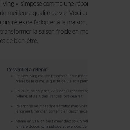
living » s’impose comme une réponse à ce besoin
de meilleure qualité de vie. Voici quatre façons
concrètes de l’adopter à la maison, pour
transformer la saison froide en moments de calme
et de bien-être.
L’essentiel à retenir :
Le slow living est une réponse à la vie moderne trop rapide : il
privilégie le calme, la qualité de vie et la pleine conscience.
En 2025, selon Ipsos, 77 % des Européens souhaitent ralentir leur
rythme, et 31 % des Français l’ont déjà fait.
Ralentir ne veut pas dire s’arrêter, mais vivre mieux : cuisiner
lentement, marcher, contempler, déconnecter.
Même en ville, on peut créer chez soi un rythme intérieur apaisé :
lumière douce, gymnastique et exercices de respiration, moments