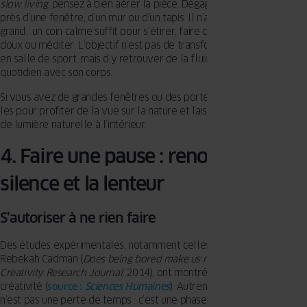
slow living
, pensez à bien aérer la pièce. Dégagez un espace libre
près d’une fenêtre, d’un mur ou d’un tapis. Il n’a pas besoin d’être
grand : un coin calme suffit pour s’étirer, faire quelques mouvements
doux ou méditer. L’objectif n’est pas de transformer votre intérieur
en salle de sport, mais d’y retrouver de la fluidité et un contact
quotidien avec son corps.
Si vous avez de grandes fenêtres ou des portes-fenêtres, ouvrez-
les pour profiter de la vue sur la nature et laisser entrer davantage
de lumière naturelle à l’intérieur.
4. Faire une pause : renouer avec le
silence et la lenteur
S’autoriser à ne rien faire
Des études expérimentales, notamment celles de Sandi Mann et
Rebekah Cadman (
Does being bored make us more creative ?
,
Creativity Research Journal
, 2014), ont montré que l’ennui stimule la
créativité (
source :
Sciences Humaines
). Autrement dit, s’ennuyer
n’est pas une perte de temps : c’est une phase de régénération