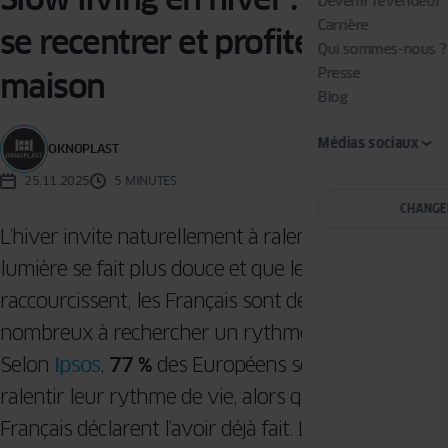
Devenir revendeur
Carrière
se recentrer et profiter de la
Qui sommes-nous ?
Presse
maison
Blog
Médias sociaux
OKNOPLAST
25.11.2025
5 MINUTES
CHANGE
L’hiver invite naturellement à ralentir. Alors que la
lumière se fait plus douce et que les journées
raccourcissent, les Français sont de plus en plus
nombreux à rechercher un rythme plus apaisé.
Selon
Ipsos
,
77 %
des Européens souhaitent
ralentir leur rythme de vie, alors que
31 %
des
Français déclarent l’avoir déjà fait. Le « slow