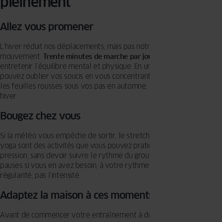
pleinement
Allez vous promener
L’hiver réduit nos déplacements, mais pas notre besoin de
mouvement.
Trente minutes de marche par jour
suffisent pour
entretenir l’équilibre mental et physique. En une demi-heure, vous
pouvez oublier vos soucis en vous concentrant sur l’instant présent :
les feuilles rousses sous vos pas en automne, la neige crissante en
hiver.
Bougez chez vous
Si la météo vous empêche de sortir, le stretching, les pilates ou le
yoga sont des activités que vous pouvez pratiquer chez vous. Sans
pression, sans devoir suivre le rythme du groupe, en faisant des
pauses si vous en avez besoin, à votre rythme. L’important est la
régularité, pas l’intensité.
Adaptez la maison à ces moments de détente
Avant de commencer votre entraînement à domicile dans un esprit