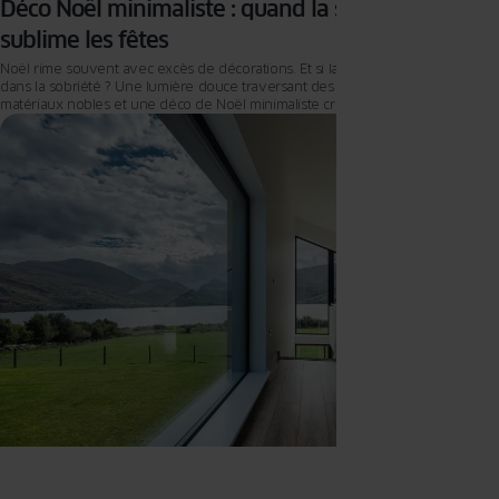
Déco Noël minimaliste : quand la sobriété
sublime les fêtes
Noël rime souvent avec excès de décorations. Et si la vraie magie résidait
dans la sobriété ? Une lumière douce traversant des fenêtres épurées, des
matériaux nobles et une déco de Noël minimaliste créent une ambiance
chaleureuse et confortable, sans surcharge. Le minimalisme, loin d’être froid,
révèle l’essence même de Noël : l’émotion pure.