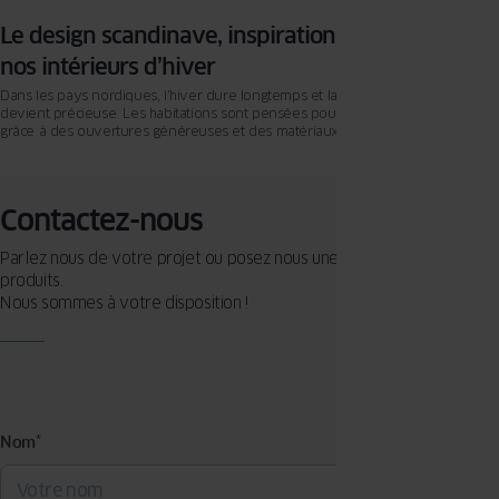
Le design scandinave, inspiration lumineuse pour
nos intérieurs d’hiver
Dans les pays nordiques, l’hiver dure longtemps et la lumière naturelle
devient précieuse. Les habitations sont pensées pour en tirer le meilleur parti,
grâce à des ouvertures généreuses et des matériaux qui reflètent la clarté.
Inspiré de cette maîtrise, le design scandinave associe simplicité, chaleur et
confort visuel. En France aussi, cette approche séduit : teintes claires,
matériaux naturels et menuiseries innovantes réinventent la relation à la
lumière.
Contactez-nous
Parlez nous de votre projet ou posez nous une question sur nos
produits.
Nous sommes à votre disposition !
Nom
*