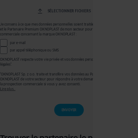
SÉLECTIONNER FICHIERS
Je consens à ce que mes données personnelles soient traitées par OKNOPLAST Sp. z o.o.
et le Partenaire Premium OKNOPLAST de mon secteur pour recevoir de la prospection
commerciale concernant la marque OKNOPLAST :
par e-mail
par appel téléphonique ou SMS
OKNOPLAST respecte votre vie privée et vos données personnelles, voir mentions
légales¹.
¹OKNOPLAST Sp. z o.o. traite et transfère vos données au Partenaire Premium
OKNOPLAST de votre secteur pour répondre à votre demande de devis et effectuer de
la prospection commerciale si vous y avez consenti.
Lire plus…
Ces traitements sont réalisés sur les bases légales de votre consentement pour la
prospection commerciale et de l’exécution de mesures précontractuelles pour
l’établissement de votre devis. Vous disposez d’un droit d’accès, de rectification, de
retrait de votre consentement ainsi que d’un droit à l’effacement, à la limitation du
traitement et à la portabilité que vous pouvez exercer en écrivant à l’adresse :
privacy@oknoplast.com.pl
Pour en savoir plus, veuillez consulter notre
politique de confidentialité.