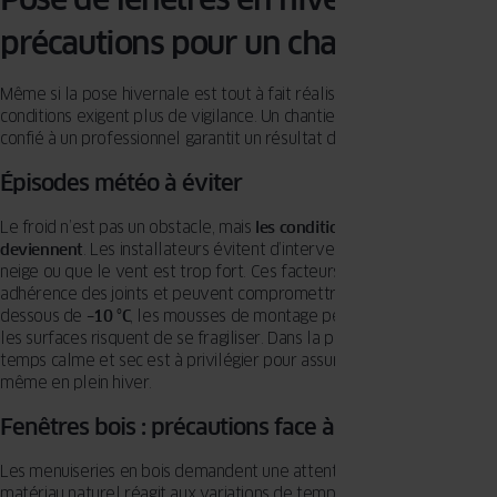
précautions pour un chantier réussi
Même si la pose hivernale est tout à fait réalisable, certaines
conditions exigent plus de vigilance. Un chantier bien planifié et
confié à un professionnel garantit un résultat durable et performant.
Épisodes météo à éviter
Le froid n’est pas un obstacle, mais
les conditions extrêmes le
deviennent
. Les installateurs évitent d’intervenir lorsqu’il pleut, qu’il
neige ou que le vent est trop fort. Ces facteurs nuisent à la bonne
adhérence des joints et peuvent compromettre l’étanchéité. En
dessous de
–10 °C
, les mousses de montage perdent en efficacité et
les surfaces risquent de se fragiliser. Dans la plupart des régions, un
temps calme et sec est à privilégier pour assurer une pose réussie,
même en plein hiver.
Fenêtres bois : précautions face à l’humidité
Les menuiseries en bois demandent une attention particulière. Ce
matériau naturel réagit aux variations de température et d’humidité,