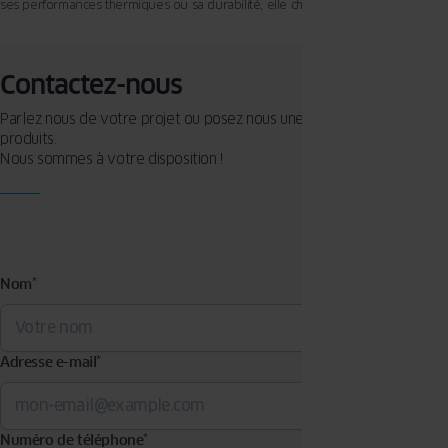
ses performances thermiques ou sa durabilité, elle change surtout le ressenti
au quotidien. Moins de bruit, plus de lumière, une température plus stable :
autant de bénéfices qui transforment la vie dans chaque pièce.
Contactez-nous
Parlez nous de votre projet ou posez nous une question sur nos
produits.
Nous sommes à votre disposition !
Nom
*
Adresse e-mail
*
Numéro de téléphone
*