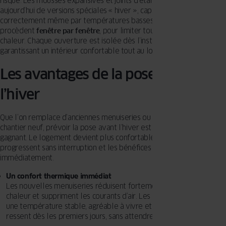
risque. Les mousses expansives et joints d’étanchéité disposent
aujourd’hui de versions spéciales « hiver », capables de durcir
correctement même par températures basses. Les équipes
procèdent
fenêtre par fenêtre
, pour limiter toute déperdition de
chaleur. Chaque ouverture est isolée dès l’installation terminée,
garantissant un intérieur confortable tout au long du chantier.
Les avantages de la pose avant
l’hiver
Que l’on remplace d’anciennes menuiseries ou que l’on avance sur un
chantier neuf, prévoir la pose avant l’hiver est souvent un choix
gagnant. Le logement devient plus confortable, les travaux
progressent sans interruption et les bénéfices se ressentent
immédiatement.
Un confort thermique immédiat
Les nouvelles menuiseries réduisent fortement les pertes de
chaleur et suppriment les courants d’air. Les pièces conservent
une température stable, agréable à vivre et cette amélioration se
ressent dès les premiers jours, sans attendre la fin de l’hiver.