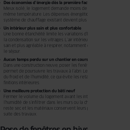
Des économies d’énergie dès la première facture
Mieux isolé, le logement demande moins de chauffage pour une
même température. Les dépenses énergétiques baissent et le
système de chauffage existant devient plus efficace.
Un intérieur plus sain et plus confortable
Une bonne étanchéité limite les variations d’humidité et prévient
la condensation sur les vitrages. L’air intérieur reste plus sec, plus
sain et plus agréable à respirer, notamment dans les chambres ou
le séjour.
Aucun temps perdu sur un chantier en cours
Dans une construction neuve, poser les fenêtres avant l’hiver
permet de poursuivre les travaux à l’abri. Le bâtiment est protégé
du froid et de l’humidité, ce qui évite les retards et préserve les
finitions intérieures.
Une meilleure protection du bâti neuf
Fermer le volume du logement avant les intempéries empêche
l’humidité de s’infiltrer dans les murs ou la charpente. Le chantier
reste sec et les matériaux conservent leurs performances pour la
suite des travaux.
Pose de fenêtres en hiver : les