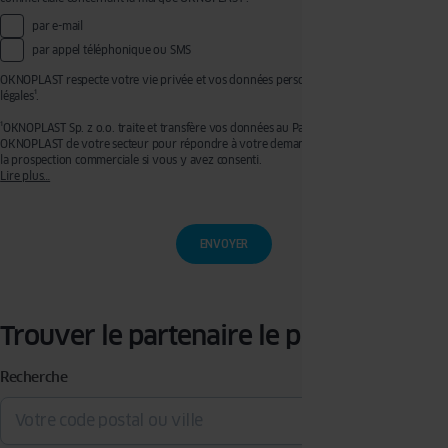
par e-mail
par appel téléphonique ou SMS
OKNOPLAST respecte votre vie privée et vos données personnelles, voir mentions
légales¹.
¹OKNOPLAST Sp. z o.o. traite et transfère vos données au Partenaire Premium
OKNOPLAST de votre secteur pour répondre à votre demande de devis et effectuer de
la prospection commerciale si vous y avez consenti.
Lire plus…
Ces traitements sont réalisés sur les bases légales de votre consentement pour la
prospection commerciale et de l’exécution de mesures précontractuelles pour
l’établissement de votre devis. Vous disposez d’un droit d’accès, de rectification, de
retrait de votre consentement ainsi que d’un droit à l’effacement, à la limitation du
traitement et à la portabilité que vous pouvez exercer en écrivant à l’adresse :
privacy@oknoplast.com.pl
Pour en savoir plus, veuillez consulter notre
politique de confidentialité.
Trouver le partenaire le plus proche
Recherche