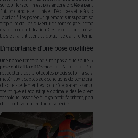
surtout lorsqu’il n’est pas encore protégé par une lasure ou une
finition complète. En hiver, l’équipe veille à stocker les éléments à
l’abri et à les poser uniquement sur support sec. Si la météo devient
trop humide, les ouvertures sont soigneusement bâchées pour
éviter toute infiltration. Ces précautions préservent la stabilité du
bois et garantissent sa durabilité dans le temps.
L’importance d’une pose qualifiée
Une bonne fenêtre ne suffit pas à elle seule :
c’est la qualité de la
pose qui fait la différence
. Les Partenaires Premium OKNOPLAST
respectent des protocoles précis selon la saison et utilisent des
matériaux adaptés aux conditions de température. Chaque joint,
chaque scellement est contrôlé, garantissant une performance
thermique et acoustique optimale dès le premier jour. Cette rigueur
technique, associée à la garantie fabricant, permet d’aborder un
chantier hivernal en toute sérénité.