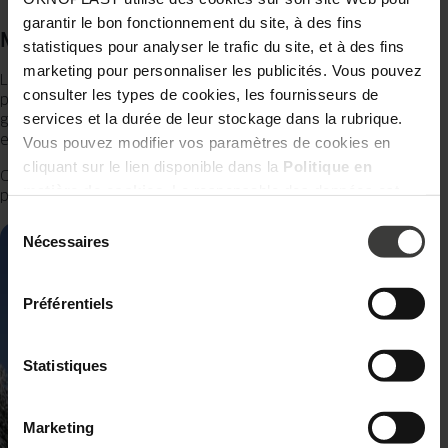
garantir le bon fonctionnement du site, à des fins
Matériaux de montage hiver
statistiques pour analyser le trafic du site, et à des fins
marketing pour personnaliser les publicités. Vous pouvez
Les mousses expansives, joints et bandes d’étanchéité utilisés en
consulter les types de cookies, les fournisseurs de
période froide sont conçus pour conserver leur élasticité malgré le
services et la durée de leur stockage dans la rubrique.
gel. Des
membranes isolantes
renforcent la jonction entre le cadre
et le mur, évitant tout pont thermique.
Vous pouvez modifier vos paramètres de cookies en
cliquant sur le lien disponible dans la
Politique en
Grâce à ces produits spécifiques, la pose reste propre, rapide et
matière de cookies
. Le responsable des données est
parfaitement étanche, même au cœur de l’hiver.
Oknoplast Sp. z o.o. Pour en savoir plus sur les données
Sélection
personnelles et vos droits, consultez la
Politique de
du
Nécessaires
consentement
confidentialité.
Préférentiels
Statistiques
Marketing