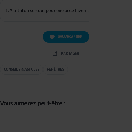
Non, car la pose se fait
ouverture par ouverture :
les
techniciens posent ou remplacent une fenêtre à la fois, et
4. Y a-t-il un surcoût pour une pose hivernale ?
isolent les zones de travail avec des bâches thermiques. Les
pertes de chaleur restent très limitées.
Pas forcément. Les coûts dépendent surtout des conditions
météo et des précautions nécessaires. Une
évaluation sur place
permet d’ajuster le budget et de planifier l’intervention au
SAUVEGARDER
meilleur moment.
PARTAGER
CONSEILS & ASTUCES
FENÊTRES
Vous aimerez peut-être :