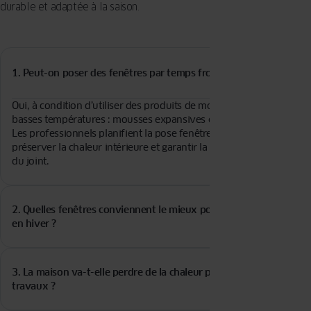
durable et adaptée à la saison.
1. Peut-on poser des fenêtres par temps froid ?
Oui, à condition d’utiliser des produits de montage adaptés aux
basses températures : mousses expansives et joints « hiver ».
Les professionnels planifient la pose fenêtre par fenêtre, pour
préserver la chaleur intérieure et garantir la bonne étanchéité
du joint.
2. Quelles fenêtres conviennent le mieux pour une pose
en hiver ?
Les menuiseries en
PVC
et en
aluminium
résistent très bien au
froid et à l’humidité. Le
bois
, plus sensible à la dilatation, peut
3. La maison va-t-elle perdre de la chaleur pendant les
aussi être posé, mais seulement par temps sec et doux, avec
travaux ?
une protection renforcée contre l’humidité.