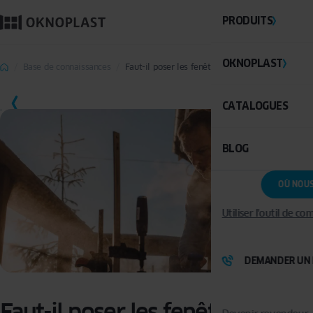
PRODUITS
OKNOPLAST
Base de connaissances
Faut-il poser les fenêtres avant l’hiver ?
SAUVEGARDER
CATALOGUES
BLOG
OÙ NOU
Utiliser l'outil de c
DEMANDER UN 
Faut-il poser les fenêtres avant