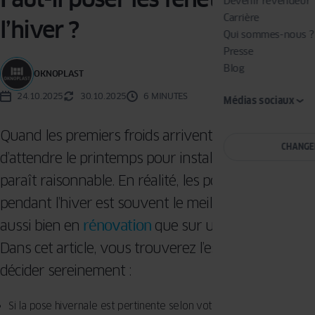
Devenir revendeur
Carrière
l’hiver ?
Qui sommes-nous ?
Presse
Blog
OKNOPLAST
24.10.2025
30.10.2025
6 MINUTES
Médias sociaux
Quand les premiers froids arrivent, l’envie
CHANGE
d’attendre le printemps pour installer ses fenêtres
paraît raisonnable. En réalité, les poser avant ou
pendant l’hiver est souvent le meilleur moment,
aussi bien en
rénovation
que sur un chantier neuf.
Dans cet article, vous trouverez l’essentiel pour
décider sereinement :
Si la pose hivernale est pertinente selon votre situation.