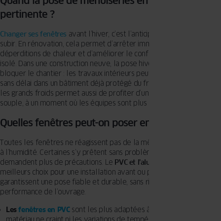
Quand la pose de menuiseries en hiver est-elle
pertinente ?
Changer ses fenêtres
avant l’hiver, c’est l’anticiper plutôt que le
subir. En rénovation, cela permet d’arrêter immédiatement les
déperditions de chaleur et d’améliorer le confort d’un logement mal
isolé. Dans une construction neuve, la pose hivernale évite de
bloquer le chantier : les travaux intérieurs peuvent se poursuivre
sans délai dans un bâtiment déjà protégé du froid. Intervenir avant
les grands froids permet aussi de profiter d’un calendrier plus
souple, à un moment où les équipes sont plus disponibles.
Quelles fenêtres peut-on poser en hiver ?
Toutes les fenêtres ne réagissent pas de la même façon au froid et
à l’humidité. Certaines s’y prêtent sans problème, d’autres
demandent plus de précautions. Le
PVC et l’aluminium
restent les
meilleurs choix pour une installation avant ou pendant l’hiver : ils
garantissent une pose fiable et durable, sans risque pour la
performance de l’ouvrage.
Les
fenêtres en PVC
sont les plus adaptées à la pose hivernale. Le
matériau ne craint ni les variations de température ni l’humidité.