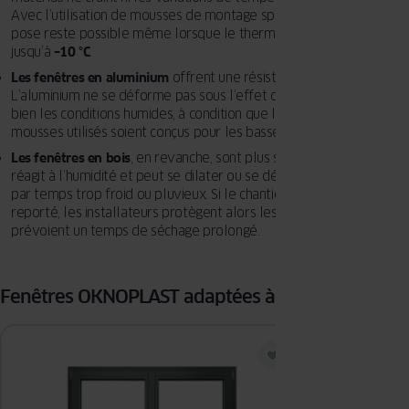
Avec l’utilisation de mousses de montage spéciales « hiver », la
pose reste possible même lorsque le thermomètre descend
jusqu’à
–10 °C
.
Les fenêtres en aluminium
offrent une résistance similaire.
L’aluminium ne se déforme pas sous l’effet du froid et supporte
bien les conditions humides, à condition que les joints et les
mousses utilisés soient conçus pour les basses températures.
Les fenêtres en bois
, en revanche, sont plus sensibles. Le matériau
réagit à l’humidité et peut se dilater ou se déformer s’il est posé
par temps trop froid ou pluvieux. Si le chantier ne peut pas être
reporté, les installateurs protègent alors les menuiseries et
prévoient un temps de séchage prolongé.
Fenêtres OKNOPLAST adaptées à la saison froide