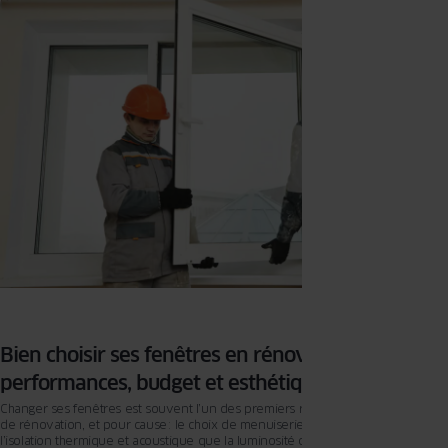
mais il offre des avantages tangibles. En plus d’embellir votre bâtiment et
valoriser durablement votre bien, il permet aussi de retrouver du confort
thermique et acoustique. Dans notre article, vous trouverez les signes à
surveiller et les avantages concrets d’un changement de fenêtres bien mené.
Bien choisir ses fenêtres en rénovation :
performances, budget et esthétique
Changer ses fenêtres est souvent l’un des premiers réflexes lors d’un projet
de rénovation, et pour cause : le choix de menuiseries influencera autant
l’isolation thermique et acoustique que la luminosité ou encore le style de