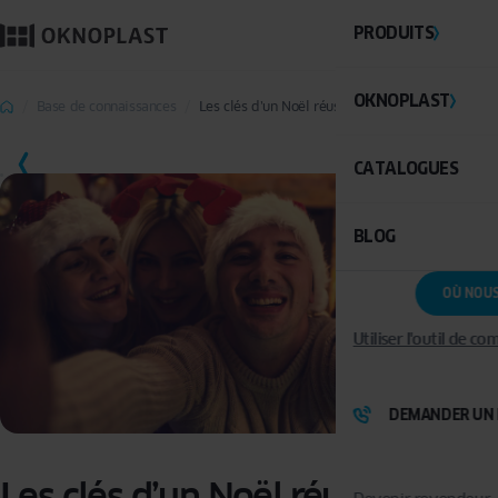
PRODUITS
OKNOPLAST
Base de connaissances
Les clés d’un Noël réussi… à sa manière
SAUVEGARDER
CATALOGUES
BLOG
OÙ NOU
Utiliser l'outil de c
DEMANDER UN 
Les clés d’un Noël réussi… à sa