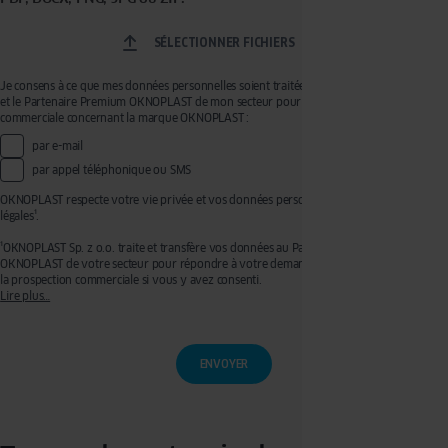
SÉLECTIONNER FICHIERS
Je consens à ce que mes données personnelles soient traitées par OKNOPLAST Sp. z o.o.
et le Partenaire Premium OKNOPLAST de mon secteur pour recevoir de la prospection
commerciale concernant la marque OKNOPLAST :
par e-mail
par appel téléphonique ou SMS
OKNOPLAST respecte votre vie privée et vos données personnelles, voir mentions
légales¹.
¹OKNOPLAST Sp. z o.o. traite et transfère vos données au Partenaire Premium
OKNOPLAST de votre secteur pour répondre à votre demande de devis et effectuer de
la prospection commerciale si vous y avez consenti.
Lire plus…
Ces traitements sont réalisés sur les bases légales de votre consentement pour la
prospection commerciale et de l’exécution de mesures précontractuelles pour
l’établissement de votre devis. Vous disposez d’un droit d’accès, de rectification, de
retrait de votre consentement ainsi que d’un droit à l’effacement, à la limitation du
traitement et à la portabilité que vous pouvez exercer en écrivant à l’adresse :
privacy@oknoplast.com.pl
Pour en savoir plus, veuillez consulter notre
politique de confidentialité.