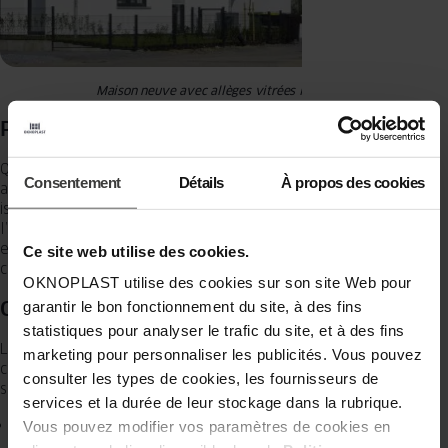
Maison neuve avec allèges vitrées intégrées
Points de vigilance
Quelle que soit la solution retenue, la mise en œuvre doit être
Consentement
Détails
À propos des cookies
adaptée au support existant, qu’il s’agisse d’un mur plein, d’une
isolation par l’extérieur ou d’un tableau étroit. L’impact sur
l’étanchéité et la performance thermique doit être anticipé. En zones
exposées, notamment
en bord de mer
, le choix des matériaux
Ce site web utilise des cookies.
conditionne la durabilité et l’entretien.
OKNOPLAST utilise des cookies sur son site Web pour
Comment choisir ?
garantir le bon fonctionnement du site, à des fins
statistiques pour analyser le trafic du site, et à des fins
Le choix dépend de la configuration de l’ouverture et du niveau de
marketing pour personnaliser les publicités. Vous pouvez
contrainte réglementaire. Trois critères permettent de choisir une
consulter les types de cookies, les fournisseurs de
solution cohérente, à la fois conforme et adaptée au projet global :
services et la durée de leur stockage dans la rubrique.
La hauteur d’allège existante
Vous pouvez modifier vos paramètres de cookies en
Elle détermine si une protection complémentaire est nécessaire e