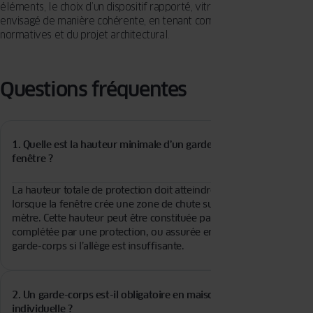
éléments, le choix d’un dispositif rapporté, vitré ou intégré peut être
envisagé de manière cohérente, en tenant compte des exigences
normatives et du projet architectural.
Questions fréquentes
1. Quelle est la hauteur minimale d’un garde-corps de
fenêtre ?
La hauteur totale de protection doit atteindre
1 m minimum
lorsque la fenêtre crée une zone de chute supérieure à un
mètre. Cette hauteur peut être constituée par l’allège existante
complétée par une protection, ou assurée entièrement par le
garde-corps si l’allège est insuffisante.
2. Un garde-corps est-il obligatoire en maison
individuelle ?