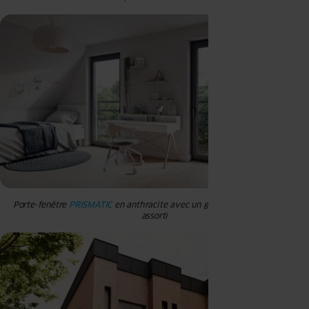
Porte-fenêtre
PRISMATIC
en anthracite avec un garde-corps à barreaux
assorti