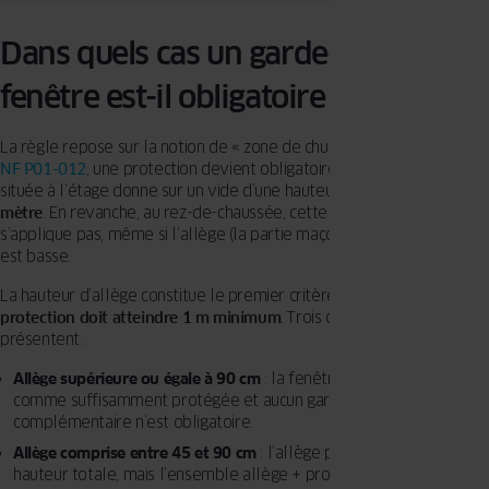
Dans quels cas un garde-corps de
fenêtre est-il obligatoire ?
La règle repose sur la notion de « zone de chute ». Selon la norme
NF P01-012
, une protection devient obligatoire lorsqu’une fenêtre
située à l’étage donne sur un vide d’une hauteur
supérieure à un
mètre
. En revanche, au rez-de-chaussée, cette obligation ne
s’applique pas, même si l’allège (la partie maçonnée sous la fenêtre)
est basse.
La hauteur d’allège constitue le premier critère d’analyse. La
protection doit atteindre 1 m minimum
. Trois configurations se
présentent :
Allège supérieure ou égale à 90 cm
: la fenêtre est considérée
comme suffisamment protégée et aucun garde-corps
complémentaire n’est obligatoire.
Allège comprise entre 45 et 90 cm
: l’allège peut contribuer à la
hauteur totale, mais l’ensemble allège + protection doit atteindre