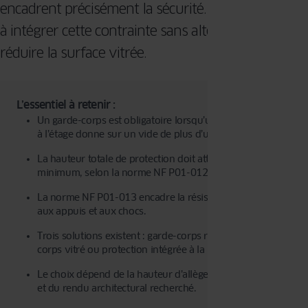
encadrent précisément la sécurité. L’enjeu consiste
à intégrer cette contrainte sans altérer la façade ni
réduire la surface vitrée.
L’essentiel à retenir :
Un garde-corps est obligatoire lorsqu’une fenêtre située
à l’étage donne sur un vide de plus d’un mètre.
La hauteur totale de protection doit atteindre 1 m
minimum, selon la norme NF P01-012.
La norme NF P01-013 encadre la résistance mécanique
aux appuis et aux chocs.
Trois solutions existent : garde-corps rapporté, garde-
corps vitré ou protection intégrée à la menuiserie.
Le choix dépend de la hauteur d’allège, du type de projet
et du rendu architectural recherché.