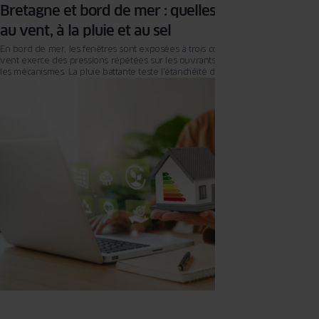
Bretagne et bord de mer : quelles fenêtres face
au vent, à la pluie et au sel
En bord de mer, les fenêtres sont exposées à trois contraintes dominantes. Le
vent exerce des pressions répétées sur les ouvrants, sollicitant leur stabilité et
les mécanismes. La pluie battante teste l’étanchéité dans la durée, saison
après saison. L’air salin, enfin, agit plus lentement mais en continu, accélérant
la corrosion des éléments sensibles. Cet article propose des repères concrets
pour comprendre ce qui fait réellement la différence dans un environnement
maritime, orienter son projet de fenêtres en Bretagne et sur les façades
atlantiques et de la Manche en fonction de l’exposition du logement et des
usages, sans surinvestissement inutile.