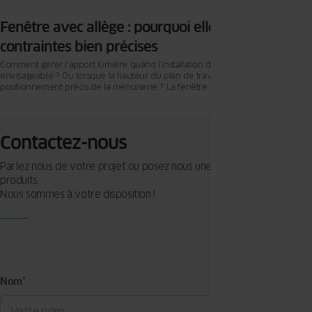
Fenêtre avec allège : pourquoi elle répond à des
contraintes bien précises
Comment gérer l’apport lumière quand l’installation d’une baie vitrée n’est pas
envisageable ? Ou lorsque la hauteur du plan de travail d’une cuisine dicte un
positionnement précis de la menuiserie ? La fenêtre avec allège prend sens
précisément dans ces situations. Elle permet d’ajuster la hauteur de
l’ouverture, de préserver l’intimité lorsque c’est nécessaire, et de conserver
un apport lumineux généreux, sans compromettre la cohérence architecturale
de l’ensemble.
Contactez-nous
Parlez nous de votre projet ou posez nous une question sur nos
produits.
Nous sommes à votre disposition !
Nom
*