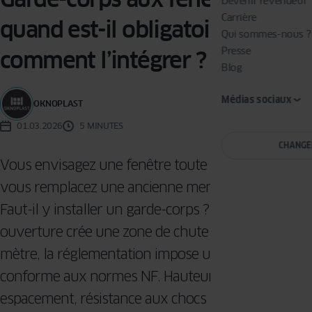
Devenir revendeur
Carrière
quand est-il obligatoire et
Qui sommes-nous ?
Presse
comment l’intégrer ?
Blog
Médias sociaux
OKNOPLAST
01.03.2026
5 MINUTES
CHANGE
Vous envisagez une fenêtre toute hauteur ou
vous remplacez une ancienne menuiserie à l’étage.
Faut-il y installer un garde-corps ? Dès qu’une
ouverture crée une zone de chute de plus d’un
mètre, la réglementation impose une protection
conforme aux normes NF. Hauteur minimale,
espacement, résistance aux chocs : ces exigences