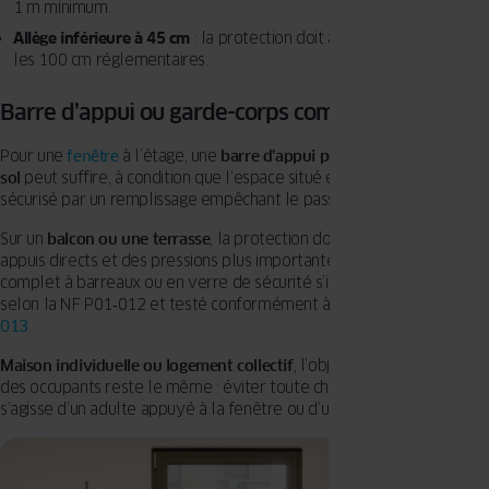
1 m minimum.
Allège inférieure à 45 cm
: la protection doit assurer à elle seule
les 100 cm réglementaires.
Barre d’appui ou garde-corps complet ?
Pour une
fenêtre
à l’étage, une
barre d’appui positionnée à 1 m du
sol
peut suffire, à condition que l’espace situé en dessous soit
sécurisé par un remplissage empêchant le passage ou l’escalade.
Sur un
balcon ou une terrasse
, la protection doit supporter des
appuis directs et des pressions plus importantes. Un garde‑corps
complet à barreaux ou en verre de sécurité s’impose, dimensionné
selon la NF P01‑012 et testé conformément à la norme
NF P01-
013
.
Maison individuelle ou logement collectif
, l’objectif de la sécurité
des occupants reste le même : éviter toute chute accidentelle, qu’il
s’agisse d’un adulte appuyé à la fenêtre ou d’un enfant.