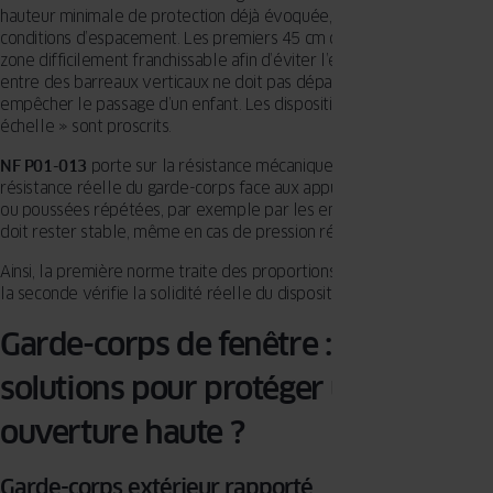
hauteur minimale de protection déjà évoquée, mais aussi les
conditions d’espacement. Les premiers 45 cm doivent constituer une
zone difficilement franchissable afin d’éviter l’escalade et l’écart
entre des barreaux verticaux ne doit pas dépasser 11 cm pour
empêcher le passage d’un enfant. Les dispositifs créant un « effet
échelle » sont proscrits.
NF P01-013
porte sur la résistance mécanique. Elle teste la
résistance réelle du garde-corps face aux appuis, chocs accidentels
ou poussées répétées, par exemple par les enfants. La structure
doit rester stable, même en cas de pression répétée.
Ainsi, la première norme traite des proportions et de la géométrie ;
la seconde vérifie la solidité réelle du dispositif une fois installé.
Garde-corps de fenêtre : quelles
solutions pour protéger une
ouverture haute ?
Garde-corps extérieur rapporté