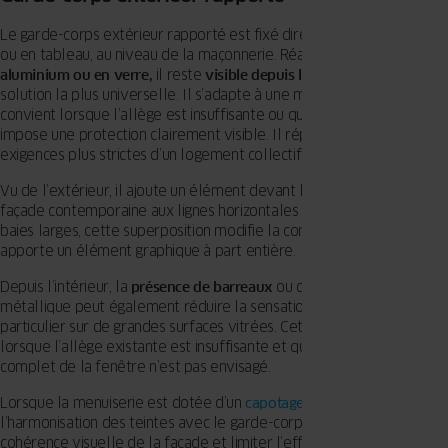
Le garde-corps extérieur rapporté est fixé directement en façade
ou en tableau, au niveau de la maçonnerie. Réalisé en
acier, en
aluminium ou en verre,
il reste
visible depuis l’extérieur
. C’est la
solution la plus universelle. Il s’adapte à une menuiserie existante et
convient lorsque l’allège est insuffisante ou que la hauteur de chute
impose une protection clairement visible. Il répond aussi aux
exigences plus strictes d’un logement collectif.
Vu de l’extérieur, il ajoute un élément devant l’ouverture. Sur une
façade contemporaine aux lignes horizontales marquées ou aux
baies larges, cette superposition modifie la composition initiale et
apporte un élément graphique à part entière.
Depuis l’intérieur, la
présence de barreaux
ou d’une structure
métallique peut également réduire la sensation d’ouverture, en
particulier sur de grandes surfaces vitrées. Cette solution convient
lorsque l’allège existante est insuffisante et qu’un remplacement
complet de la fenêtre n’est pas envisagé.
Lorsque la menuiserie est dotée d’un
capotage aluminium
extérieur,
l’harmonisation des teintes avec le garde-corps peut renforcer la
cohérence visuelle de la façade et limiter l’effet d’ajout rapporté.