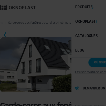
PRODUITS
OKNOPLAST
ces
Garde-corps aux fenêtres : quand est-il obligatoire et comment l’intégrer ?
SAUVEGARDER
CATALOGUES
BLOG
OÙ NOU
Utiliser l'outil de c
DEMANDER UN 
Garde-corps aux fenêtres :