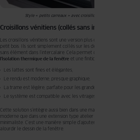
Style « petits carreaux » avec croisillons viennois
Croisillons vénitiens (collés sans intercalaire)
Les croisillons vénitiens sont une version plus contemporaine du
petit bois. Ils sont simplement collés sur les deux faces du vitrage,
sans élément dans l’intercalaire. Cela permet de conserver
toute
l’isolation thermique de la fenêtre
et une finition
plus esthétique
:
Les lattes sont fines et élégantes,
Le rendu est moderne, presque graphique,
La trame est légère, parfaite pour les grandes baies,
Le système est compatible avec les vitrages très performants.
Cette solution s’intègre aussi bien dans une maison de campagne
moderne que dans une extension type atelier ou une façade plus
minimaliste. C’est une manière simple d’ajouter du caractère sans
alourdir le dessin de la fenêtre.