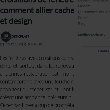
Devenir revendeur
Carrière
comment allier cachet, confort
Qui sommes-nous ?
Presse
et design
Blog
Médias sociaux
OKNOPLAST
16.12.2025
8 MINUTES
CHANGE
Les fenêtres avec croisillons connaissent un regain
d’intérêt, surtout dans les rénovations de maisons
anciennes, restauration patrimoniale ou les projets
contemporains avec une touche rétro. Elles
apportent du cachet, structurent la façade et
créent une ambiance intérieure plus chaleureuse.
Cependant, beaucoup de propriétaires s’interrogent