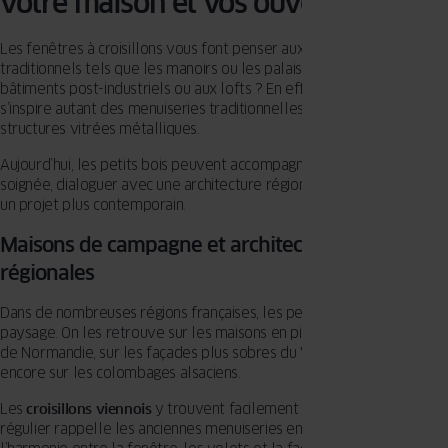
votre maison et vos ouvertures
Les fenêtres à croisillons vous font penser aux bâtiments
traditionnels tels que les manoirs ou les palais ? Ou plutôt aux
bâtiments post-industriels ou aux lofts ? En effet, leur dessin
s’inspire autant des menuiseries traditionnelles que de grandes
structures vitrées métalliques.
Aujourd’hui, les petits bois peuvent accompagner une rénovation
soignée, dialoguer avec une architecture régionale ou personnaliser
un projet plus contemporain.
Maisons de campagne et architectures
régionales
Dans de nombreuses régions françaises, les petits bois font partie du
paysage. On les retrouve sur les maisons en pierre de Bretagne ou
de Normandie, sur les façades plus sobres du Val de Loire ou
encore sur les colombages alsaciens.
Les
croisillons viennois
y trouvent facilement leur place. Leur dessi
régulier rappelle les anciennes menuiseries en bois et renforce