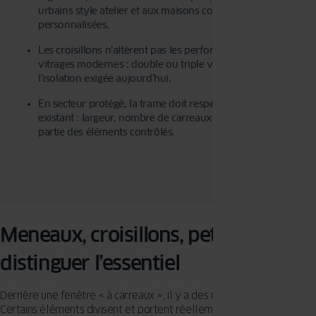
urbains style atelier et aux maisons contemporaines
personnalisées.
Les croisillons n’altèrent pas les performances des
vitrages modernes : double ou triple vitrage assurent
l’isolation exigée aujourd’hui.
En secteur protégé, la trame doit respecter le dessin
existant : largeur, nombre de carreaux et alignement font
partie des éléments contrôlés.
Meneaux, croisillons, petits bois :
distinguer l’essentiel
Derrière une fenêtre « à carreaux », il y a des rôles différents.
Certains éléments divisent et portent réellement la menuiserie ;