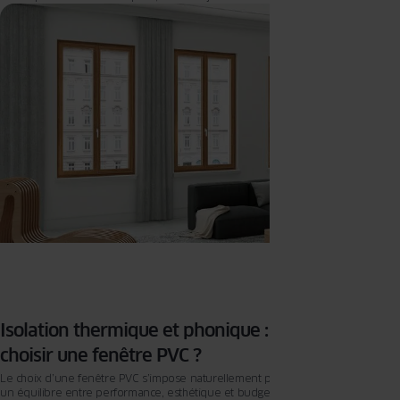
ouverture prolonge la perspective. C’est l’essence du style loft industriel : un
mélange assumé de force et de finesse. Derrière cette esthétique affirmée se
cachent des choix techniques essentiels. Une fenêtre ne se limite pas à un
profil sombre ou à un grand vitrage : elle protège du froid, isole du bruit et
s’adapte à la vie quotidienne dans nos climats. Miser sur une menuiserie PVC
haut de gamme, c’est combiner cet esprit atelier avec une performance
durable, saison après saison.
Isolation thermique et phonique : pourquoi
choisir une fenêtre PVC ?
Le choix d’une fenêtre PVC s’impose naturellement pour ceux qui recherchent
un équilibre entre performance, esthétique et budget. Le rapport qualité/prix