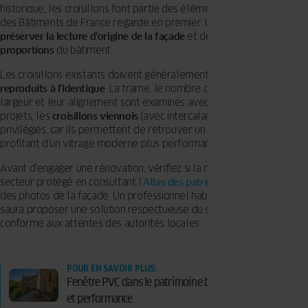
historique, les croisillons font partie des éléments que l’Architecte
des Bâtiments de France regarde en premier. Leur rôle est de
préserver la lecture d’origine de la façade
et de
maintenir les
proportions
du bâtiment.
Les croisillons existants doivent généralement être
conservés ou
reproduits à l’identique
. La trame, le nombre de carreaux, leur
largeur et leur alignement sont examinés avec attention. Dans ces
projets, les
croisillons viennois
(avec intercalaire) sont souvent
privilégiés, car ils permettent de retrouver un
dessin fidèle
tout en
profitant d’un vitrage moderne plus performant.
Avant d’engager une rénovation, vérifiez si la maison se situe en
secteur protégé en consultant l’
Atlas des patrimoines
et préparez
des photos de la façade. Un professionnel habitué à ces projets
saura proposer une solution respectueuse du style architectural et
conforme aux attentes des autorités locales.
POUR EN SAVOIR PLUS:
Fenêtre PVC dans le patrimoine bâti : concilier histoire
et performance