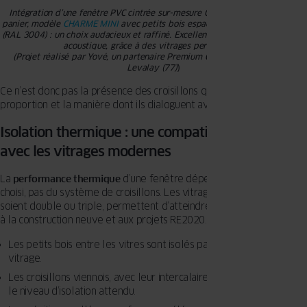
Intégration d’une fenêtre PVC cintrée sur-mesure OKNOPLAST en anse de
panier, modèle
CHARME MINI
avec petits bois espacés. Coloris rouge basque
(RAL 3004) : un choix audacieux et raffiné. Excellente isolation thermique et
acoustique, grâce à des vitrages performants.
(Projet réalisé par Yové, un partenaire Premium OKNOPLAST à Treuzy-
Levalay (77)
)
Ce n’est donc pas la présence des croisillons qui compte, mais leur
proportion et la manière dont ils dialoguent avec la pièce.
Isolation thermique : une compatibilité totale
avec les vitrages modernes
La
performance thermique
d’une fenêtre dépend surtout du
vitrage
choisi, pas du système de croisillons. Les vitrages actuels, qu’ils
soient double ou triple, permettent d’atteindre des niveaux adaptés
à la construction neuve et aux projets RE2020.
Les petits bois entre les vitres sont isolés par le double ou triple
vitrage.
Les croisillons viennois, avec leur intercalaire interne, conservent
le niveau d’isolation attendu.