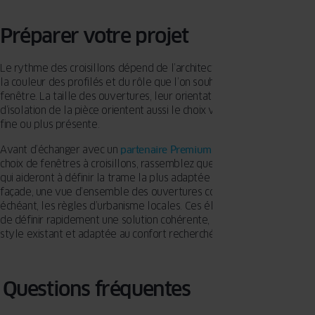
Préparer votre projet
Le rythme des croisillons dépend de l’architecture de la maison, de
la couleur des profilés et du rôle que l’on souhaite donner à chaque
fenêtre. La taille des ouvertures, leur orientation et les exigences
d’isolation de la pièce orientent aussi le choix vers une trame plus
fine ou plus présente.
Avant d’échanger avec un
partenaire Premium
OKNOPLAST sur le
choix de fenêtres à croisillons, rassemblez quelques repères visuels
qui aideront à définir la trame la plus adaptée : des photos de la
façade, une vue d’ensemble des ouvertures concernées et, le cas
échéant, les règles d’urbanisme locales. Ces éléments permettent
de définir rapidement une solution cohérente, respectueuse du
style existant et adaptée au confort recherché.
Questions fréquentes