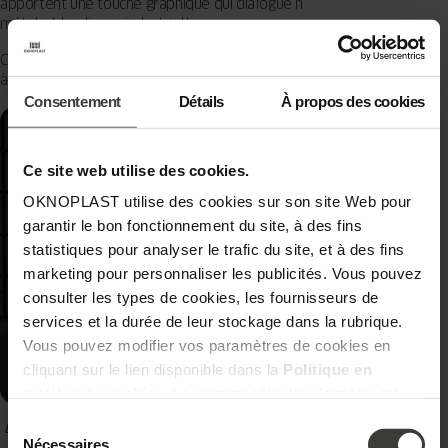
apportent une touche graphique qui dialogue naturellement avec le
métal et les lignes industrielles.
Ces projets bénéficient déjà d’une belle luminosité qui laisse la place
à un geste plus affirmé dans le dessin des ouvertures.
Consentement
Détails
À propos des cookies
Ce site web utilise des cookies.
OKNOPLAST utilise des cookies sur son site Web pour
garantir le bon fonctionnement du site, à des fins
statistiques pour analyser le trafic du site, et à des fins
marketing pour personnaliser les publicités. Vous pouvez
consulter les types de cookies, les fournisseurs de
services et la durée de leur stockage dans la rubrique.
Vous pouvez modifier vos paramètres de cookies en
cliquant sur le lien disponible dans la
Politique en
matière de cookies
. Le responsable des données est
Oknoplast Sp. z o.o. Pour en savoir plus sur les données
Sélection
Des croisillons sur une grande surface vitrée dans un appartement style loft
personnelles et vos droits, consultez la
Politique de
du
Nécessaires
industriel