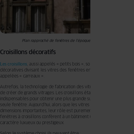
Plan rapproché de fenêtres de l’époque Renaissance
Croisillons décoratifs
Les croisillons
, aussi appelés « petits bois », sont des baguettes
décoratives divisant les vitres des fenêtres en parties plus petites,
appelées « carreaux ».
Autrefois, la technologie de fabrication des vitres ne permettait pas
de créer de grands vitrages. Les croisillons étaient donc
indispensables pour obtenir une plus grande surface vitrée dans une
seule fenêtre. Aujourd’hui, alors que les vitres peuvent avoir des
dimensions importantes, leur rôle est purement esthétique. Les
fenêtres à croisillons confèrent à un bâtiment une élégance, un
caractère luxueux ou prestigieux.
Selon le système choisi, ils peuvent être :