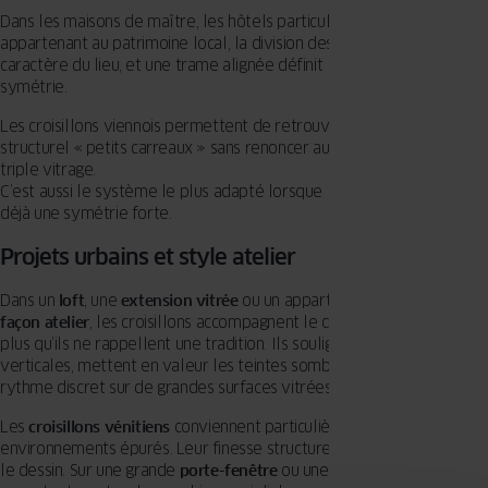
Dans les maisons de maître, les hôtels particuliers ou les bâtiments
appartenant au patrimoine local, la division des vitrages contribue au
caractère du lieu, et une trame alignée définit leur élégance et
symétrie.
Les croisillons viennois permettent de retrouver cet esprit
structurel « petits carreaux » sans renoncer au confort du double ou
triple vitrage.
C’est aussi le système le plus adapté lorsque la façade présente
déjà une symétrie forte.
Projets urbains et style atelier
Dans un
loft
, une
extension vitrée
ou un appartement réinterprété
façon atelier
, les croisillons accompagnent le dessin architectural
plus qu’ils ne rappellent une tradition. Ils soulignent les lignes
verticales, mettent en valeur les teintes sombres et apportent un
rythme discret sur de grandes surfaces vitrées.
Les
croisillons vénitiens
conviennent particulièrement à ces
environnements épurés. Leur finesse structure la baie sans alourdir
le dessin. Sur une grande
porte-fenêtre
ou une
baie vitrée
, ils