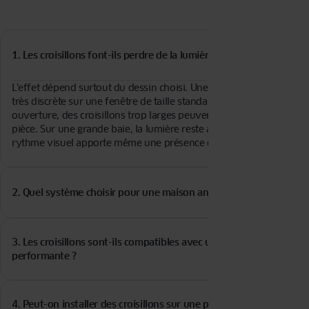
1. Les croisillons font-ils perdre de la lumière ?
L’effet dépend surtout du dessin choisi. Une trame fine reste
très discrète sur une fenêtre de taille standard. Sur une petite
ouverture, des croisillons trop larges peuvent assombrir la
pièce. Sur une grande baie, la lumière reste abondante et le
rythme visuel apporte même une présence douce à la fenêtre.
2. Quel système choisir pour une maison ancienne ?
Pour retrouver l’esprit des menuiseries d’origine, les croisillons
viennois (collés avec intercalaire) offrent le rendu le plus fidèle.
3. Les croisillons sont-ils compatibles avec une isolation
Leur dessin rappelle les petits carreaux traditionnels tout en
performante ?
permettant de bénéficier du confort d’un vitrage moderne. Ils
fonctionnent bien sur les façades en pierre, les maisons
Oui, car le niveau d’isolation thermique dépend principalement
régionales et les demeures de caractère.
du choix du double ou triple vitrage, et non du système de
4. Peut-on installer des croisillons sur une porte-fenêtre