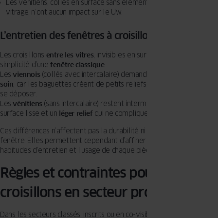
Les vénitiens, collés en surface sans élément dans la chambre du
vitrage, n’ont aucun impact sur le Uw.
L’entretien des fenêtres à croisillons
Les croisillons
entre les vitres
, invisibles en surface, offrent la
simplicité d’une
fenêtre classique
.
Les
viennois
(collés avec intercalaire) demandent un peu
plus de
soin
, car les baguettes créent de petits reliefs où la poussière peut
se déposer.
Les
vénitiens
(sans intercalaire) restent intermédiaires, avec une
surface lisse et un
léger
relief
qui ne complique pas le nettoyage.
Ces différences n’affectent pas la durabilité ni l’efficacité de la
fenêtre. Elles permettent cependant d’affiner le choix selon les
habitudes d’entretien et l’usage de chaque pièce.
Règles et contraintes pour les
croisillons en secteur protégé
Dans les secteurs classés, inscrits ou en co-visibilité d’un monument