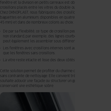
fenêtre et la division en petits carreaux est obtenue grâce aux
croisillons placés entre les vitres du double ou du triple vitrage.
Chez OKNOPLAST, nous fabriquons des croisillons internes à partir de
baguettes en aluminium, disponibles en quatre largeurs (8, 18, 26 et
45 mm) et dans de nombreux coloris au choix.
De par sa flexibilité, ce type de croisillon peut prendre des formes
non standard, par exemple, des lignes courbes ou des cercles. On
peut également les assembler sous différents angles.
Les fenêtres avec croisillons internes sont aussi faciles à nettoyer
que les fenêtres sans croisillons.
La vitre reste intacte et lisse des deux côtés.
Cette solution permet de profiter du charme des petits carreaux
sans contrainte de nettoyage. Elle convient très bien lorsqu’on
souhaite adoucir une façade ou structurer un grand vitrage tout en
conservant une esthétique sobre.