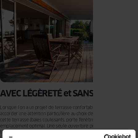
AVEC LÉGÈRETÉ et SANS OBSTACLE
Lorsque l’on a un projet de terrasse confortable, nous devons
accorder une attention particulière au choix des portes donnant sur
cette terrasse (baies coulissants, porte fenêtre…) et à leur
emplacement optimal. Une seule ouverture pour accéder à la
terrasse, est-ce un bon choix ? Si vous disposez d’une terrasse en