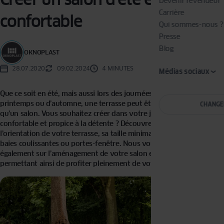
Devenir revendeur
Carrière
confortable
Qui sommes-nous ?
Presse
Blog
OKNOPLAST
28.07.2020
09.02.2024
4 MINUTES
Médias sociaux
Que ce soit en été, mais aussi lors des journées ensoleillées de
printemps ou d’automne, une terrasse peut être aussi confortable
CHANGE
qu’un salon. Vous souhaitez créer dans votre jardin un espace
confortable et propice à la détente ? Découvrez nos conseils sur
l’orientation de votre terrasse, sa taille minimale et le choix de ses
baies coulissantes ou portes-fenêtre. Nous vous conseillerons
également sur l’aménagement de votre salon en plein air, vous
permettant ainsi de profiter pleinement de votre temps libre.