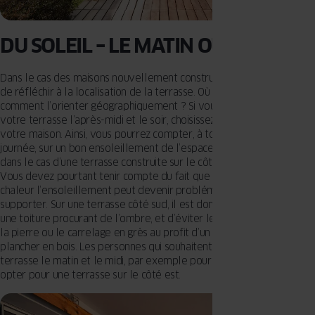
DU SOLEIL – LE MATIN OU LE SOIR ?
Dans le cas des maisons nouvellement construites, il est conseillé
de réfléchir à la localisation de la terrasse. Où la construire,
comment l’orienter géographiquement ? Si vous voulez profiter de
votre terrasse l’après-midi et le soir, choisissez le côté ouest de
votre maison. Ainsi, vous pourrez compter, à toute heure de la
journée, sur un bon ensoleillement de l’espace. Il en est de même
dans le cas d’une terrasse construite sur le côté sud de la maison.
Vous devez pourtant tenir compte du fait que les jours de forte
chaleur l’ensoleillement peut devenir problématique et difficile à
supporter. Sur une terrasse côté sud, il est donc nécessaire d’utiliser
une toiture procurant de l’ombre, et d’éviter les matériaux tels que
la pierre ou le carrelage en grès au profit d’un sol revêtu d’un
plancher en bois. Les personnes qui souhaitent profiter de leur
terrasse le matin et le midi, par exemple pour y travailler, devront
opter pour une terrasse sur le côté est.