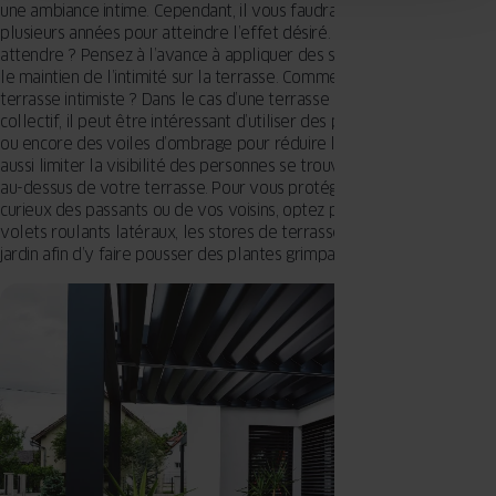
une ambiance intime. Cependant, il vous faudra peut-être attendre
plusieurs années pour atteindre l’effet désiré. Vous ne voulez pas
attendre ? Pensez à l’avance à appliquer des solutions qui favorisent
le maintien de l’intimité sur la terrasse. Comment aménager une
terrasse intimiste ? Dans le cas d’une terrasse d’un immeuble
collectif, il peut être intéressant d’utiliser des panneaux occultants,
ou encore des voiles d’ombrage pour réduire l’ensoleillement mais
aussi limiter la visibilité des personnes se trouvant sur les balcons
au-dessus de votre terrasse. Pour vous protéger contre les regards
curieux des passants ou de vos voisins, optez par exemple pour des
volets roulants latéraux, les stores de terrasses ou les grilles de
jardin afin d’y faire pousser des plantes grimpantes.