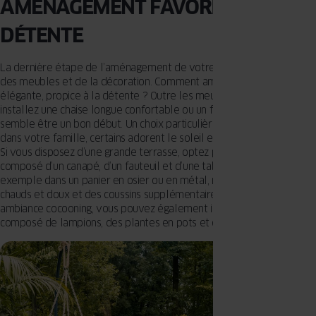
AMÉNAGEMENT FAVORISANT LA
DÉTENTE
La dernière étape de l’aménagement de votre terrasse est le choix
des meubles et de la décoration. Comment aménager une terrasse
élégante, propice à la détente ? Outre les meubles de jardin,
installez une chaise longue confortable ou un fauteuil inclinable
semble être un bon début. Un choix particulièrement judicieux quand,
dans votre famille, certains adorent le soleil et la sieste en plein air.
Si vous disposez d’une grande terrasse, optez pour un ensemble
composé d’un canapé, d’un fauteuil et d’une table basse. À côté, par
exemple dans un panier en osier ou en métal, mettez des plaids
chauds et doux et des coussins supplémentaires. Pour assurer une
ambiance cocooning, vous pouvez également installer un éclairage
composé de lampions, des plantes en pots et des tapis de terrasse.