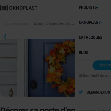
PRODUITS
OKNOPLAST
Base de connaissances
Décorer sa porte d’entrée avec une couronne d’automne
SAUVEGARDER
CATALOGUES
BLOG
OÙ NOU
Utiliser l'outil de c
DEMANDER UN 
Décorer sa porte d’entrée avec