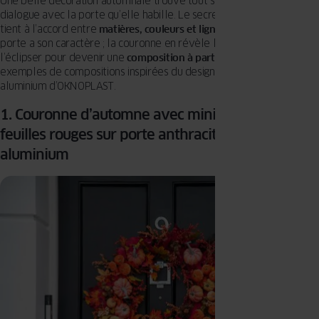
Une belle décoration automnale trouve tout son sens lorsqu’elle
dialogue avec la porte qu’elle habille. Le secret d’une entrée réussi
tient à l’accord entre
matières, couleurs et lignes
. Chaque modèle de
porte a son caractère ; la couronne en révèle la personnalité sans
l’éclipser pour devenir une
composition à part entière
. Voici quatre
exemples de compositions inspirées du design de portes PVC et
aluminium d’OKNOPLAST.
1. Couronne d’automne avec mini-citrouilles et
feuilles rouges sur porte anthracite PVC ou
aluminium