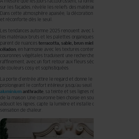
À mesure que les jours raccourcissent, la lumière plus douce glisse
sur les façades, révèle les reliefs des matériaux et invite à ralentir.
Dans cette atmosphère apaisée, la décoration de l’entrée accueille
et réconforte dès le seuil.
Les tendances automne 2025 renouent avec la nature, privilégiant
les matériaux bruts et les palettes organiques. Les feuillages se
parent de nuances
terracotta, sable, brun miel, vieux rose ou vert
céladon
, en harmonie avec les textures contemporaines. Les
couronnes végétales traduisent une recherche de douceur et de
raffinement, avec un fort retour aux fleurs séchées et aux palettes
de couleurs cosy et sophistiquées.
La porte d’entrée attire le regard et donne le ton de la façade,
prolongeant le confort intérieur jusqu’au seuil. En
PVC
clair
ou en
aluminium
anthracite
, sa teinte et ses lignes révèlent le caractère
de la maison. Une couronne bien choisie en souligne l’harmonie : elle
adoucit les lignes, capte la lumière et installe d’emblée une
sensation de chaleur.