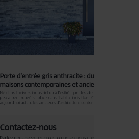
Porte d’entrée gris anthracite : du cachet pour les
maisons contemporaines et anciennes
Né dans l’univers industriel ou à l’esthétique des ateliers, le gris anthracite a
peu à peu trouvé sa place dans l’habitat individuel. Cette teinte séduit
aujourd’hui autant les amateurs d’architecture contemporaine que les
propriétaires de maisons de caractère. Sur une façade ancienne, elle apporte
une touche affirmée et soignée ; sur un bâti moderne, elle souligne la pureté
des lignes. Pour un rendu harmonieux, il est essentiel de choisir le bon
modèle, la nuance exacte et des finitions adaptées au style de la maison. Ce
Contactez-nous
guide vous aide à faire un choix éclairé selon votre maison, vos menuiseries
existantes et vos préférences.
Parlez nous de votre projet ou posez nous une question sur nos