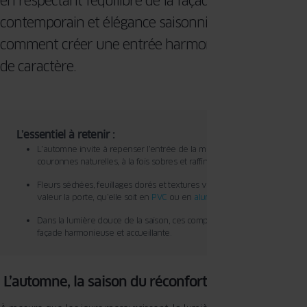
en respectant l’équilibre de la façade. Entre design
contemporain et élégance saisonnière, voici
comment créer une entrée harmonieuse et pleine
de caractère.
L’essentiel à retenir :
L’automne invite à repenser l’entrée de la maison avec des
couronnes naturelles, à la fois sobres et raffinées.
Fleurs séchées, feuillages dorés et textures végétales mettent en
valeur la porte, qu’elle soit en
PVC
ou en
aluminium
.
Dans la lumière douce de la saison, ces compositions créent une
façade harmonieuse et accueillante.
L’automne, la saison du réconfort