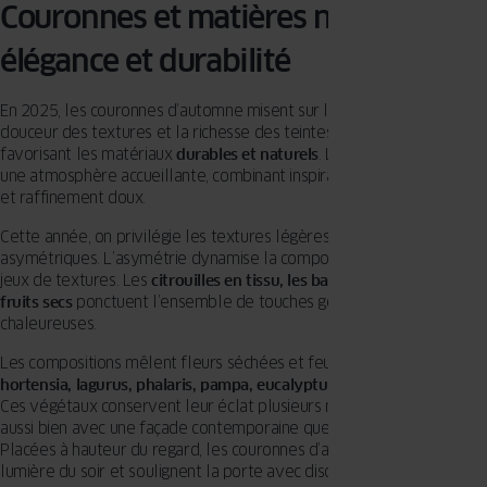
Couronnes et matières naturelles :
élégance et durabilité
En 2025, les couronnes d’automne misent sur l’authenticité, la
douceur des textures et la richesse des teintes chaudes, tout en
favorisant les matériaux
durables et naturels
. L’idée est de créer
une atmosphère accueillante, combinant inspiration bohème épurée
et raffinement doux.
Cette année, on privilégie les textures légères et les formes
asymétriques. L’asymétrie dynamise la composition et multiplie les
jeux de textures. Les
citrouilles en tissu, les baies rouges
ou les
fruits secs
ponctuent l’ensemble de touches gourmandes et
chaleureuses.
Les compositions mêlent fleurs séchées et feuillages texturés :
hortensia, lagurus, phalaris, pampa, eucalyptus stabilisé
ou
bruyère
.
Ces végétaux conservent leur éclat plusieurs mois et s’accordent
aussi bien avec une façade contemporaine que traditionnelle.
Placées à hauteur du regard, les couronnes d’automne captent la
lumière du soir et soulignent la porte avec discrétion.