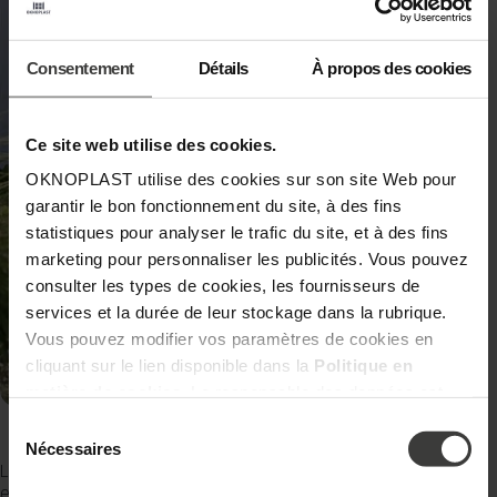
Consentement
Détails
À propos des cookies
Ce site web utilise des cookies.
OKNOPLAST utilise des cookies sur son site Web pour
garantir le bon fonctionnement du site, à des fins
statistiques pour analyser le trafic du site, et à des fins
marketing pour personnaliser les publicités. Vous pouvez
consulter les types de cookies, les fournisseurs de
services et la durée de leur stockage dans la rubrique.
Vous pouvez modifier vos paramètres de cookies en
cliquant sur le lien disponible dans la
Politique en
matière de cookies
. Le responsable des données est
Oknoplast Sp. z o.o. Pour en savoir plus sur les données
Sélection
Porte d’entrée en bois naturel avec une couronne d’automne en physalis
personnelles et vos droits, consultez la
Politique de
du
Nécessaires
consentement
Les lanternes orangées du physalis apportent une touche lumineuse
confidentialité.
et joyeuse au chêne doré de la porte. Leurs reflets chauds