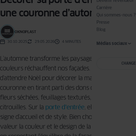
Devenir revendeur
Carrière
une couronne d’automne
Qui sommes-nous ?
Presse
Blog
OKNOPLAST
30.10.2025
29.05.2026
4 MINUTES
Médias sociaux
L’automne transforme les paysages et ses
CHANGE
couleurs réchauffent nos façades. Pas besoin
d’attendre Noël pour décorer la maison avec une
couronne en tirant parti des dons de la nature :
fleurs séchées, feuillages texturés, baies ou petites
citrouilles. Sur la
porte d’entrée
, elle devient un
signe d’accueil et de style. Bien choisie, elle met en
valeur la couleur et le design de la menuiserie tout