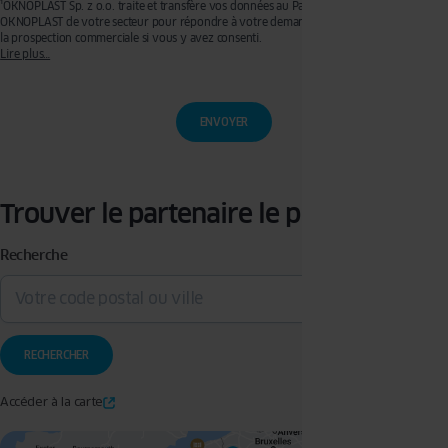
¹OKNOPLAST Sp. z o.o. traite et transfère vos données au Partenaire Premium
OKNOPLAST de votre secteur pour répondre à votre demande de devis et effectuer de
la prospection commerciale si vous y avez consenti.
Lire plus…
Ces traitements sont réalisés sur les bases légales de votre consentement pour la
prospection commerciale et de l’exécution de mesures précontractuelles pour
l’établissement de votre devis. Vous disposez d’un droit d’accès, de rectification, de
retrait de votre consentement ainsi que d’un droit à l’effacement, à la limitation du
traitement et à la portabilité que vous pouvez exercer en écrivant à l’adresse :
privacy@oknoplast.com.pl
Pour en savoir plus, veuillez consulter notre
politique de confidentialité.
Trouver le partenaire le plus proche
Recherche
Accéder à la carte