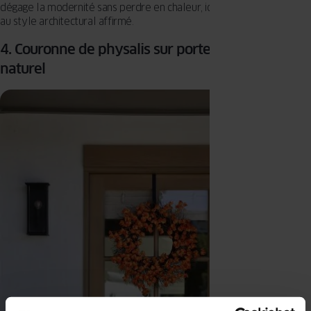
dégage la modernité sans perdre en chaleur, idéale pour une maison
au style architectural affirmé.
4. Couronne de physalis sur porte finition bois
naturel