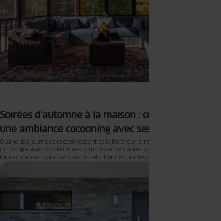
Soirées d’automne à la maison : comment créer
une ambiance cocooning avec ses fenêtres
Quand les journées raccourcissent et la fraîcheur s’installe, la maison redevient
un refuge avec vos fenêtres comme de véritables scènes automnales.
Rideaux épais, bouquets séchés et citrouilles sur les rebords, lumière douce
filtrée par un voilage… autant de détails qui créent une atmosphère apaisante.
Mais au-delà de la décoration, les menuiseries révèlent leur rôle essentiel :
préserver la chaleur, filtrer la lumière, offrir le silence. La déco habille, la
technologie protège. Ensemble, elles transforment vos soirées d’automne en
parenthèses élégantes et douillettes.