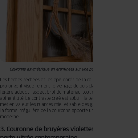
Couronne asymétrique en graminées sur une porte rustique en bois
Les herbes séchées et les épis dorés de la couronne asymétrique
prolongent visuellement le veinage du bois clair. Leur texture
légère adoucit l’aspect brut du matériau, tout en soulignant son
authenticité. Le contraste créé est subtil : la teinte blonde du bois
met en valeur les nuances miel et sable des graminées, tandis que
la forme irrégulière de la couronne apporte une touche artisanale et
moderne.
3. Couronne de bruyères violettes et mauves sur
porte vitrée contemporaine