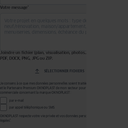
Votre message
*
Joindre un fichier (plan, visualisation, photos…). Formats acceptés :
PDF, DOCX, PNG, JPG ou ZIP.
SÉLECTIONNER FICHIERS
Je consens à ce que mes données personnelles soient traitées par OKNOPLAST Sp. z o.o.
et le Partenaire Premium OKNOPLAST de mon secteur pour recevoir de la prospection
commerciale concernant la marque OKNOPLAST :
par e-mail
par appel téléphonique ou SMS
OKNOPLAST respecte votre vie privée et vos données personnelles, voir mentions
légales¹.