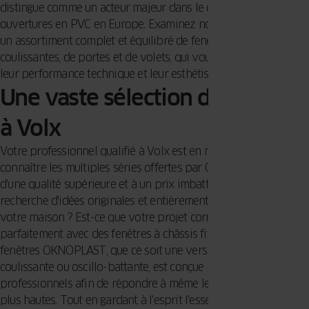
distingue comme un acteur majeur dans le domaine des
ouvertures en PVC en Europe. Examinez notre catalogue pour
un assortiment complet et équilibré de fenêtres, de baies
coulissantes, de portes et de volets, qui vous enchanteront par
leur performance technique et leur esthétisme.
Une vaste sélection de fenêtres
à Volx
Votre professionnel qualifié à Volx est en mesure de vous faire
connaître les multiples séries offertes par OKNOPLAST, dotées
d'une qualité supérieure et à un prix imbattable. Vous êtes à la
recherche d'idées originales et entièrement en accord avec
votre maison ? Est-ce que votre projet correspondrait
parfaitement avec des fenêtres à châssis fixes ? Chacune des
fenêtres OKNOPLAST, que ce soit une version battante,
coulissante ou oscillo-battante, est conçue par des
professionnels afin de répondre à même les aspirations les
plus hautes. Tout en gardant à l'esprit l'essentiel : vous offrir le