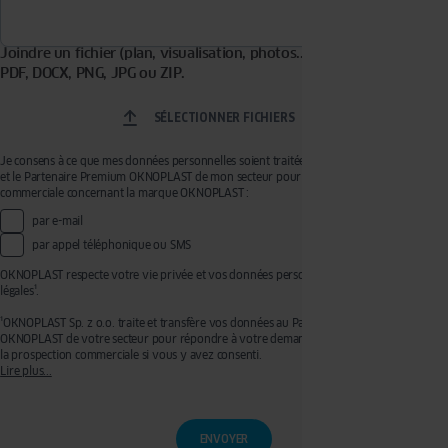
Joindre un fichier (plan, visualisation, photos...). Formats acceptés :
PDF, DOCX, PNG, JPG ou ZIP.
SÉLECTIONNER FICHIERS
Je consens à ce que mes données personnelles soient traitées par OKNOPLAST Sp. z o.o.
et le Partenaire Premium OKNOPLAST de mon secteur pour recevoir de la prospection
commerciale concernant la marque OKNOPLAST :
par e-mail
par appel téléphonique ou SMS
OKNOPLAST respecte votre vie privée et vos données personnelles, voir mentions
légales¹.
¹OKNOPLAST Sp. z o.o. traite et transfère vos données au Partenaire Premium
OKNOPLAST de votre secteur pour répondre à votre demande de devis et effectuer de
la prospection commerciale si vous y avez consenti.
Lire plus...
Ces traitements sont réalisés sur les bases légales de votre consentement pour la
prospection commerciale et de l’exécution de mesures précontractuelles pour
l’établissement de votre devis. Vous disposez d'un droit d'accès, de rectification, de
retrait de votre consentement ainsi que d'un droit à l'effacement, à la limitation du