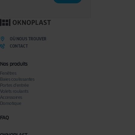
traitement et à la portabilité que vous pouvez exercer en écrivant à l’adresse :
privacy@oknoplast.com.pl
Pour en savoir plus, veuillez consulter notre
politique de confidentialité.
OÙ NOUS TROUVER
CONTACT
Nos produits
Fenêtres
Baies coulissantes
Portes d’entrée
Volets roulants
Accessoires
Domotique
FAQ