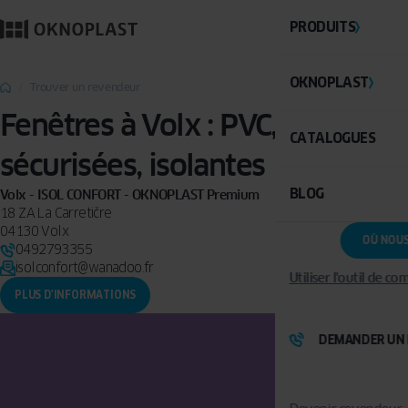
PRODUITS
OKNOPLAST
Trouver un revendeur
Fenêtres à Volx : PVC,
CATALOGUES
sécurisées, isolantes
BLOG
Volx - ISOL CONFORT - OKNOPLAST Premium
18 ZA La Carretičre
04130 Volx
OÙ NOU
0492793355
isolconfort@wanadoo.fr
Utiliser l'outil de c
PLUS D'INFORMATIONS
DEMANDER UN 