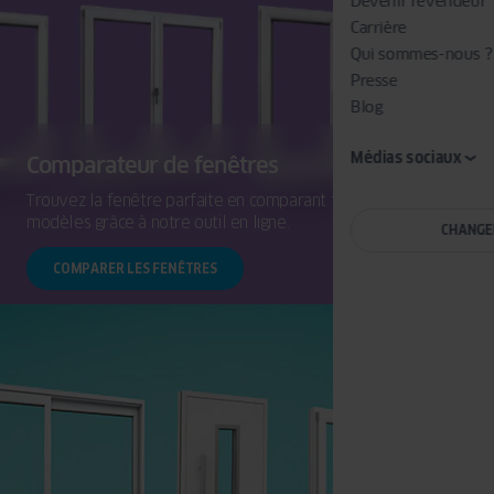
Devenir revendeur
Carrière
Qui sommes-nous ?
Presse
Blog
Médias sociaux
Comparateur de fenêtres
Trouvez la fenêtre parfaite en comparant facilement les
modèles grâce à notre outil en ligne.
CHANGE
COMPARER LES FENÊTRES