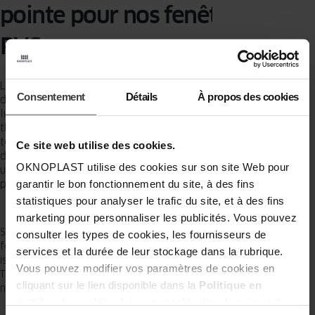
pointe pour nos fenêtres en
PVC
Les fenêtres OKNOPLAST se démarquent par une luminosité accrue
Consentement
Détails
À propos des cookies
de 22% par rapport aux fenêtres standards, créant une atmosphère
lumineuse dans toutes les pièces de votre maison. Leur isolation
thermique efficace les rend idéales pour faire face aux variations de
température à Troussey dans la région Gand Est (44). De plus, la
Ce site web utilise des cookies.
durabilité du PVC, associée à sa résistance aux intempéries, assure
OKNOPLAST utilise des cookies sur son site Web pour
une protection maximale contre les intrusions tout en demandant
garantir le bon fonctionnement du site, à des fins
peu d'entretien.
statistiques pour analyser le trafic du site, et à des fins
marketing pour personnaliser les publicités. Vous pouvez
Si vous cherchez également à réduire les nuisances sonores, nos
consulter les types de cookies, les fournisseurs de
fenêtres OKNOPLAST, avec leur vitrage double ou triple, offrent une
services et la durée de leur stockage dans la rubrique.
isolation phonique exceptionnelle. Notre distributeur local à
Vous pouvez modifier vos paramètres de cookies en
Troussey dans le Grand Est garantit une installation conforme aux
cliquant sur le lien disponible dans la
Politique en
normes pour votre tranquillité d'esprit.
matière de cookies
. Le responsable des données est