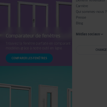
Devenir revendeur
Carrière
Qui sommes-nous ?
Presse
Blog
Médias sociaux
Comparateur de fenêtres
Trouvez la fenêtre parfaite en comparant facilement les
modèles grâce à notre outil en ligne.
CHANGE
COMPARER LES FENÊTRES