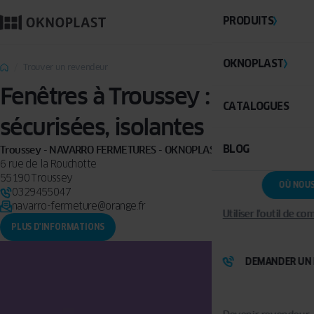
PRODUITS
OKNOPLAST
Trouver un revendeur
Fenêtres à Troussey : PVC,
CATALOGUES
sécurisées, isolantes
BLOG
Troussey - NAVARRO FERMETURES - OKNOPLAST Premium
6 rue de la Rouchotte
55190 Troussey
OÙ NOU
0329455047
navarro-fermeture@orange.fr
Utiliser l'outil de c
PLUS D'INFORMATIONS
DEMANDER UN 