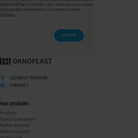
OKNOPLAST de votre secteur pour répondre à votre demande de devis et effectuer de
la prospection commerciale si vous y avez consenti.
Lire plus...
Ces traitements sont réalisés sur les bases légales de votre consentement pour la
prospection commerciale et de l’exécution de mesures précontractuelles pour
l’établissement de votre devis. Vous disposez d'un droit d'accès, de rectification, de
retrait de votre consentement ainsi que d'un droit à l'effacement, à la limitation du
traitement et à la portabilité que vous pouvez exercer en écrivant à l’adresse :
privacy@oknoplast.com.pl
Pour en savoir plus, veuillez consulter notre
politique de confidentialité.
OÙ NOUS TROUVER
CONTACT
Nos produits
Fenêtres
Baies coulissantes
Portes d’entrée
Volets roulants
Accessoires