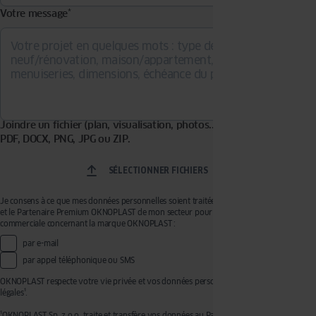
Votre message
*
Joindre un fichier (plan, visualisation, photos...). Formats acceptés :
PDF, DOCX, PNG, JPG ou ZIP.
SÉLECTIONNER FICHIERS
Je consens à ce que mes données personnelles soient traitées par OKNOPLAST Sp. z o.o.
et le Partenaire Premium OKNOPLAST de mon secteur pour recevoir de la prospection
commerciale concernant la marque OKNOPLAST :
par e-mail
par appel téléphonique ou SMS
OKNOPLAST respecte votre vie privée et vos données personnelles, voir mentions
légales¹.
¹OKNOPLAST Sp. z o.o. traite et transfère vos données au Partenaire Premium