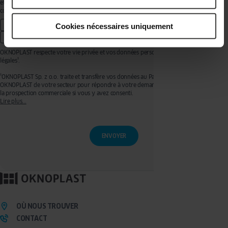
et le Partenaire Premium OKNOPLAST de mon secteur pour recevoir de la prospection
commerciale concernant la marque OKNOPLAST :
par e-mail
Cookies nécessaires uniquement
par appel téléphonique ou SMS
OKNOPLAST respecte votre vie privée et vos données personnelles, voir mentions
légales¹.
¹OKNOPLAST Sp. z o.o. traite et transfère vos données au Partenaire Premium
OKNOPLAST de votre secteur pour répondre à votre demande de devis et effectuer de
la prospection commerciale si vous y avez consenti.
Lire plus...
Ces traitements sont réalisés sur les bases légales de votre consentement pour la
prospection commerciale et de l’exécution de mesures précontractuelles pour
l’établissement de votre devis. Vous disposez d'un droit d'accès, de rectification, de
retrait de votre consentement ainsi que d'un droit à l'effacement, à la limitation du
traitement et à la portabilité que vous pouvez exercer en écrivant à l’adresse :
privacy@oknoplast.com.pl
Pour en savoir plus, veuillez consulter notre
politique de confidentialité.
OÙ NOUS TROUVER
CONTACT