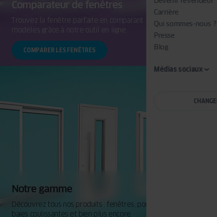
Devenir revendeur
Comparateur de fenêtres
Carrière
Trouvez la fenêtre parfaite en comparant facilement les
Qui sommes-nous ?
modèles grâce à notre outil en ligne.
Presse
Blog
COMPARER LES FENÊTRES
Médias sociaux
CHANGE
Notre gamme
Découvrez tous nos produits : fenêtres, portes d'entrée,
baies coulissantes et bien plus encore.