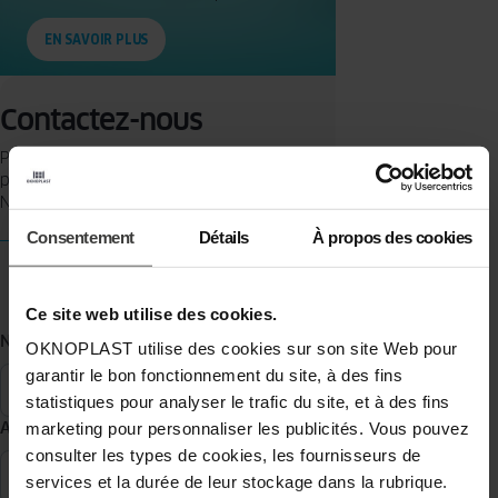
EN SAVOIR PLUS
Contactez-nous
Parlez nous de votre projet ou posez nous une question sur nos
produits.
Nous sommes à votre disposition !
Consentement
Détails
À propos des cookies
Ce site web utilise des cookies.
Nom
*
OKNOPLAST utilise des cookies sur son site Web pour
garantir le bon fonctionnement du site, à des fins
statistiques pour analyser le trafic du site, et à des fins
Adresse e-mail
*
marketing pour personnaliser les publicités. Vous pouvez
consulter les types de cookies, les fournisseurs de
services et la durée de leur stockage dans la rubrique.