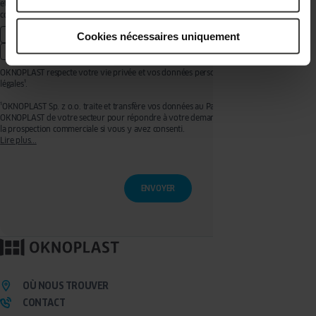
et le Partenaire Premium OKNOPLAST de mon secteur pour recevoir de la prospection
commerciale concernant la marque OKNOPLAST :
par e-mail
Cookies nécessaires uniquement
par appel téléphonique ou SMS
OKNOPLAST respecte votre vie privée et vos données personnelles, voir mentions
légales¹.
¹OKNOPLAST Sp. z o.o. traite et transfère vos données au Partenaire Premium
OKNOPLAST de votre secteur pour répondre à votre demande de devis et effectuer de
la prospection commerciale si vous y avez consenti.
Lire plus...
Ces traitements sont réalisés sur les bases légales de votre consentement pour la
prospection commerciale et de l’exécution de mesures précontractuelles pour
l’établissement de votre devis. Vous disposez d'un droit d'accès, de rectification, de
retrait de votre consentement ainsi que d'un droit à l'effacement, à la limitation du
traitement et à la portabilité que vous pouvez exercer en écrivant à l’adresse :
privacy@oknoplast.com.pl
Pour en savoir plus, veuillez consulter notre
politique de confidentialité.
OÙ NOUS TROUVER
CONTACT