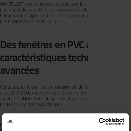
OKNOPLAST sont pensées et conçues par les meilleurs spécialistes
pour répondre aux attentes les plus exigeantes. Toujours avec notre
but premier en ligne de mire : vous apporter un confort inégalé et
une luminosité exceptionnelle.
Des fenêtres en PVC aux
caractéristiques techniques
avancées
Conçues pour laisser entrer un maximum de lumière dans vos pièces
avec 22 % d’éclairage en plus que des fenêtres classiques, les
fenêtres OKNOPLAST ont également pour caractéristiques leurs
hautes performances techniques.
Pour offrir une bonne résistance aux variations de température, il
est crucial de sélectionner des fenêtres procurant une isolation