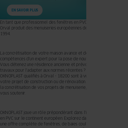
EN SAVOIR PLUS
En tant que professionnel des fenêtres en PVC, OKNOPLAST basé à
Orval produit des menuiseries européennes de premier choix depuis
1994.
La concrétisation de votre maison avance et demande les
compétences d'un expert pour la pose de nouvelles fenêtres ?
Vous détenez une résidence ancienne et prévoyez de réaliser des
travaux pour l'adapter aux normes récentes ? Les professionnels
OKNOPLAST qualifiés à Orval - 18200 sont à votre service pour
votre projet de construction ou de rénovation. Du premier échange à
la concrétisation de vos projets de menuiserie, ils sont présents pour
vous soutenir.
OKNOPLAST joue un rôle prépondérant dans l'industrie des fenêtres
en PVC sur le continent européen. Explorez dans notre collection
une offre complète de fenêtres, de baies coulissantes, de portes et