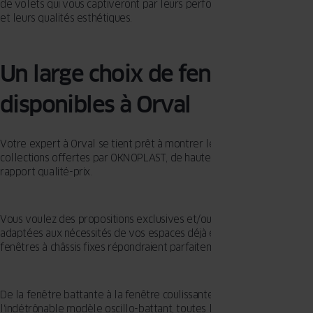
de volets qui vous captiveront par leurs performances techniques
et leurs qualités esthétiques.
Un large choix de fenêtres
disponibles à Orval
Votre expert à Orval se tient prêt à montrer les multiples
collections offertes par OKNOPLAST, de haute qualité et au meilleur
rapport qualité-prix.
Vous voulez des propositions exclusives et/ou parfaitement
adaptées aux nécessités de vos espaces déjà existants ? Des
fenêtres à châssis fixes répondraient parfaitement à votre projet ?
De la fenêtre battante à la fenêtre coulissante, en passant par
l'indétrônable modèle oscillo-battant, toutes les fenêtres