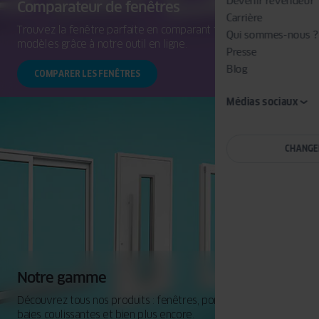
Devenir revendeur
Comparateur de fenêtres
Carrière
Trouvez la fenêtre parfaite en comparant facilement les
Qui sommes-nous ?
modèles grâce à notre outil en ligne.
Presse
Blog
COMPARER LES FENÊTRES
Médias sociaux
CHANGE
Notre gamme
Découvrez tous nos produits : fenêtres, portes d'entrée,
baies coulissantes et bien plus encore.