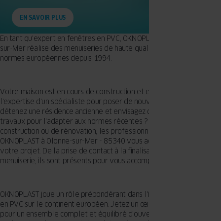
EN SAVOIR PLUS
En tant qu'expert en fenêtres en PVC, OKNOPLAST basé à Olonne-
sur-Mer réalise des menuiseries de haute qualité et conformes aux
normes européennes depuis 1994.
Votre maison est en cours de construction et elle a besoin de
l'expertise d'un spécialiste pour poser de nouvelles fenêtres ? Vous
détenez une résidence ancienne et envisagez de commencer des
travaux pour l'adapter aux normes récentes ? Qu'il s’agisse de
construction ou de rénovation, les professionnels agréés
OKNOPLAST à Olonne-sur-Mer - 85340 vous accompagnent dans
votre projet. De la prise de contact à la finalisation de vos projets de
menuiserie, ils sont présents pour vous accompagner.
OKNOPLAST joue un rôle prépondérant dans l'industrie des fenêtres
en PVC sur le continent européen. Jetez un œil à notre assortiment
pour un ensemble complet et équilibré d'ouvertures, de baies