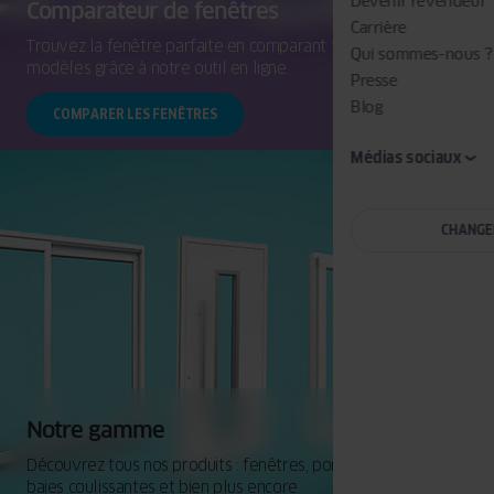
Devenir revendeur
Comparateur de fenêtres
Carrière
Trouvez la fenêtre parfaite en comparant facilement les
Qui sommes-nous ?
modèles grâce à notre outil en ligne.
Presse
Blog
COMPARER LES FENÊTRES
Médias sociaux
CHANGE
Notre gamme
Découvrez tous nos produits : fenêtres, portes d'entrée,
baies coulissantes et bien plus encore.