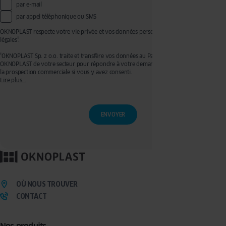
par e-mail
par appel téléphonique ou SMS
OKNOPLAST respecte votre vie privée et vos données personnelles, voir mentions
légales¹.
¹OKNOPLAST Sp. z o.o. traite et transfère vos données au Partenaire Premium
OKNOPLAST de votre secteur pour répondre à votre demande de devis et effectuer de
la prospection commerciale si vous y avez consenti.
Lire plus...
Ces traitements sont réalisés sur les bases légales de votre consentement pour la
prospection commerciale et de l’exécution de mesures précontractuelles pour
l’établissement de votre devis. Vous disposez d'un droit d'accès, de rectification, de
retrait de votre consentement ainsi que d'un droit à l'effacement, à la limitation du
traitement et à la portabilité que vous pouvez exercer en écrivant à l’adresse :
privacy@oknoplast.com.pl
Pour en savoir plus, veuillez consulter notre
politique de confidentialité.
OÙ NOUS TROUVER
CONTACT