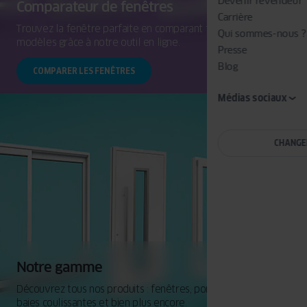
Devenir revendeur
Comparateur de fenêtres
Carrière
Trouvez la fenêtre parfaite en comparant facilement les
Qui sommes-nous ?
modèles grâce à notre outil en ligne.
Presse
Blog
COMPARER LES FENÊTRES
Médias sociaux
CHANGE
Notre gamme
Découvrez tous nos produits : fenêtres, portes d'entrée,
baies coulissantes et bien plus encore.