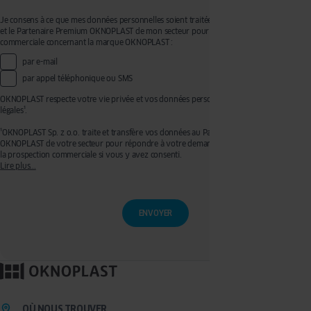
Je consens à ce que mes données personnelles soient traitées par OKNOPLAST Sp. z o.o.
et le Partenaire Premium OKNOPLAST de mon secteur pour recevoir de la prospection
commerciale concernant la marque OKNOPLAST :
par e-mail
par appel téléphonique ou SMS
OKNOPLAST respecte votre vie privée et vos données personnelles, voir mentions
légales¹.
¹OKNOPLAST Sp. z o.o. traite et transfère vos données au Partenaire Premium
OKNOPLAST de votre secteur pour répondre à votre demande de devis et effectuer de
la prospection commerciale si vous y avez consenti.
Lire plus...
Ces traitements sont réalisés sur les bases légales de votre consentement pour la
prospection commerciale et de l’exécution de mesures précontractuelles pour
l’établissement de votre devis. Vous disposez d'un droit d'accès, de rectification, de
retrait de votre consentement ainsi que d'un droit à l'effacement, à la limitation du
traitement et à la portabilité que vous pouvez exercer en écrivant à l’adresse :
privacy@oknoplast.com.pl
Pour en savoir plus, veuillez consulter notre
politique de confidentialité.
OÙ NOUS TROUVER