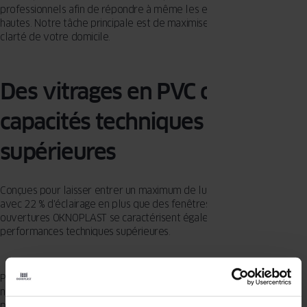
professionnels afin de répondre à même les exigences les plus
hautes. Notre tâche principale est de maximiser votre confort et la
clarté de votre domicile.
Des vitrages en PVC offrant des
capacités techniques
supérieures
Conçues pour laisser entrer un maximum de lumière dans vos pièces
avec 22 % d'éclairage en plus que des fenêtres classiques, les
ouvertures OKNOPLAST se caractérisent également par leurs
performances techniques supérieures.
Pour se protéger des changements de température, il est
nécessaire de sélectionner des fenêtres proposant une
performance isolante de premier ordre. Les fenêtres sont