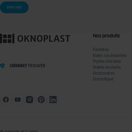
la limitation du traitement et à la portabilité que vous pouvez exercer en écrivant à l’adr
Pour en savoir plus, veuillez consulter notre
politique de confidentialité.
Nos produits
Fenêtres
Baies coulissantes
Portes d’entrée
OÙ NOUS TROUVER
CONTACT
Volets roulants
Accessoires
Domotique