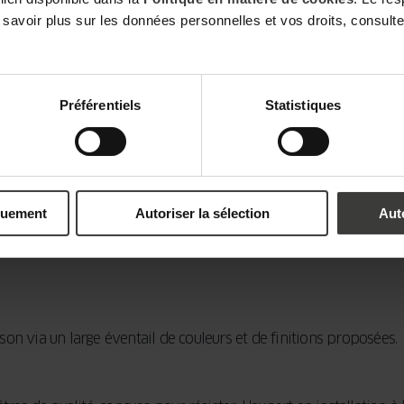
 savoir plus sur les données personnelles et vos droits, consult
 émanant de vos voisins ? Bénéficiez de la haute performance a
s de l’extérieur. La mise en place par votre revendeur à La Roch
Préférentiels
Statistiques
uré des fenêtres sur me
quement
Autoriser la sélection
Aut
t avec différents styles de logements tout en restant dans une li
on via un large éventail de couleurs et de finitions proposées.