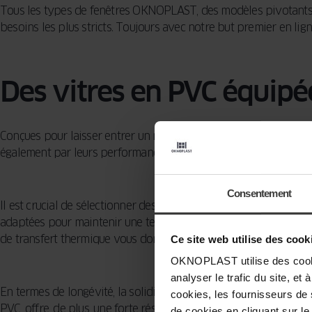
Tous les types de fenêtres OKNOPLAST, des modèles pivotants au
besoins les plus stricts. Toujours avec notre but premier en lig
Des vitres en PVC équipé
Conçues pour laisser entrer un maximum de lumière dans vos pi
également par leurs performances techniques supérieures.
Consentement
Il est crucial de sélectionner des fenêtres qui fournissent une
adaptées pour maintenir une température agréable en période hi
de transfert thermique vous donne l'occasion de jouir de tempér
Ce site web utilise des cook
OKNOPLAST utilise des cookie
analyser le trafic du site, e
En termes de longévité, la solidité des matériaux employés pour
cookies, les fournisseurs de
PVC, offre, de plus, une forte résistance aux conditions météorol
de cookies en cliquant sur le