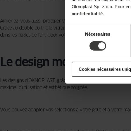
Oknoplast Sp. z o.o. Pour en
confidentialité.
Aimeriez-vous aussi protéger votre habitation contre le bruit
Sélection
Grâce au double ou triple vitrage, vous êtes à l'abri des bruit
Nécessaires
du
dans les règles de l’art, pour votre plus grande sérénité.
consentement
Le design moderne et ép
Cookies nécessaires uni
Les designs d'OKNOPLAST, grâce à leur design flexible, s'accorden
maximal d’utilisation et esthétique soignée.
Vous pouvez adapter vos sélections à votre goût et à votre mais