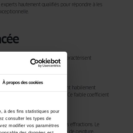
s experts hautement qualifiés pour répondre à les
xceptionnelle.
ncée
, les ouvertures OKNOPLAST se caractérisent
À propos des cookies
s de température. Les fenêtres sont habilement
rritoire Auvergne-Rhône-Alpes. Ce faible coefficient
t des économies d’énergie.
 à des fins statistiques pour
vez consulter les types de
une sécurité optimale contre les effractions. Le
ouvez modifier vos paramètres
ssite pas d'application régulière de peinture.
sponsable des données est