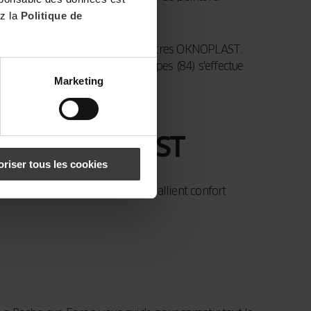
ez la
Politique de
coustique que fournissent les fenêtres OKNOPLAST.
e-sur-Foron en Auvergne-Rhône-Alpes (84) s'effectue
Marketing
sure OKNOPLAST
oriser tous les cookies
gne actuelle et minimaliste. Ils allient confort