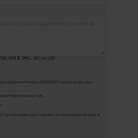
: PDF, DOCX, PNG, JPG ou ZIP.
o. et le Partenaire Premium OKNOPLAST de mon secteur pour
 appel téléphonique ou SMS
s¹.
ST de votre secteur pour répondre à votre demande de devis et
ction commerciale et de l’exécution de mesures précontractuelles
 retrait de votre consentement ainsi que d'un droit à l'effacement, à