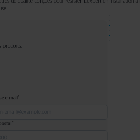
tres de qualité, conçues pour résister. L'expert en installation 
use.
 produits.
*
se e-mail
*
postal