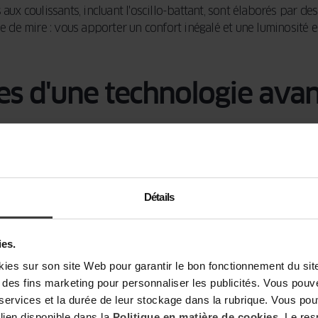
x coulissants, incluant l'oscillo-battant, sont élaborés par de
ne de mire : vous apporter un confort inégalé et une luminosité e
es d'une technologie ava
èces avec 22 % d’éclairage en plus que des fenêtres classiques
Détails
 isolation thermique efficace pour bien supporter les changement
vernale et agréablement fraîche en période estivale dans le te
atures confortables durant toute l'année, en réalisant égalemen
ies.
s sur son site Web pour garantir le bon fonctionnement du site,
t à des fins marketing pour personnaliser les publicités. Vous pou
 les fenêtres OKNOPLAST, combinée à un cadre fortifié, garantit 
 services et la durée de leur stockage dans la rubrique. Vous p
ogiques et aux milieux humides. Son entretien est aisé et ne néce
 lien disponible dans la
Politique en matière de cookies
. Le re