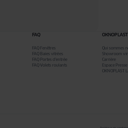
esse :
privacy@oknoplast.com.pl
FAQ
OKNOPLAST
FAQ Fenêtres
Qui sommes n
FAQ Baies vitrées
Showroom vir
FAQ Portes d’entrée
Carrière
FAQ Volets roulants
Espace Presse
OKNOPLAST L