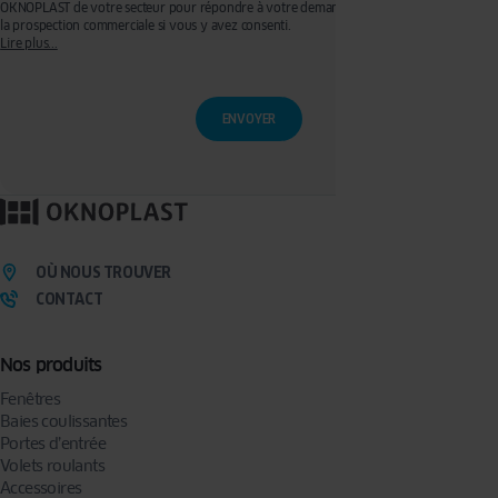
OKNOPLAST de votre secteur pour répondre à votre demande de devis et effectuer de
la prospection commerciale si vous y avez consenti.
Lire plus...
Ces traitements sont réalisés sur les bases légales de votre consentement pour la
prospection commerciale et de l’exécution de mesures précontractuelles pour
l’établissement de votre devis. Vous disposez d'un droit d'accès, de rectification, de
retrait de votre consentement ainsi que d'un droit à l'effacement, à la limitation du
traitement et à la portabilité que vous pouvez exercer en écrivant à l’adresse :
privacy@oknoplast.com.pl
Pour en savoir plus, veuillez consulter notre
politique de confidentialité.
OÙ NOUS TROUVER
CONTACT
Nos produits
Fenêtres
Baies coulissantes
Portes d’entrée
Volets roulants
Accessoires