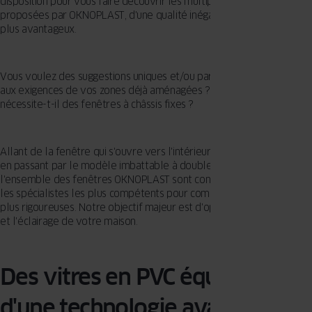
disposition pour vous faire découvrir les multiples collections
proposées par OKNOPLAST, d'une qualité inégalable et au tarif le
plus avantageux.
Vous voulez des suggestions uniques et/ou parfaitement adaptées
aux exigences de vos zones déjà aménagées ? Votre projet
nécessite-t-il des fenêtres à châssis fixes ?
Allant de la fenêtre qui s'ouvre vers l'intérieur à celle coulissante,
en passant par le modèle imbattable à double ouverture,
l'ensemble des fenêtres OKNOPLAST sont conçues et pensées par
les spécialistes les plus compétents pour combler les exigences les
plus rigoureuses. Notre objectif majeur est d'optimiser votre confort
et l'éclairage de votre maison.
Des vitres en PVC équipées
d'une technologie avancée