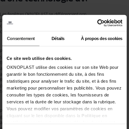
Les fenêtres OKNOPLAST se différencient non seulement par leurs
performances techniques exceptionnelles, mais aussi par leur
capacité à accroître la luminosité de vos pièces de 22% en
comparaison avec les fenêtres standards.
Consentement
Détails
À propos des cookies
Pour résister aux changements de température, il est essentiel de
sélectionner des fenêtres offrant une excellente isolation
Ce site web utilise des cookies.
thermique. Les vitrages ont été spécifiquement élaborés pour
OKNOPLAST utilise des cookies sur son site Web pour
assurer un maximum de chaleur en hiver, tout en assurant une
garantir le bon fonctionnement du site, à des fins
ambiance rafraîchissante durant l'été dans la région Auvergne-
Rhône-Alpes. Grâce à ce faible taux de transfert de chaleur, vous
statistiques pour analyser le trafic du site, et à des fins
pouvez jouir de températures agréables tout au long de l'année,
marketing pour personnaliser les publicités. Vous pouvez
tout en effectuant des économies d'énergie.
consulter les types de cookies, les fournisseurs de
services et la durée de leur stockage dans la rubrique.
Vous pouvez modifier vos paramètres de cookies en
Pour une durabilité optimale, les fenêtres OKNOPLAST excellent
cliquant sur le lien disponible dans la
Politique en
grâce à la robustesse des éléments utilisés, combinée à une
matière de cookies
. Le responsable des données est
armature solide pour vous garantir une sécurité optimale face aux
effractions. Le PVC, présente, par ailleurs, une forte résistance aux