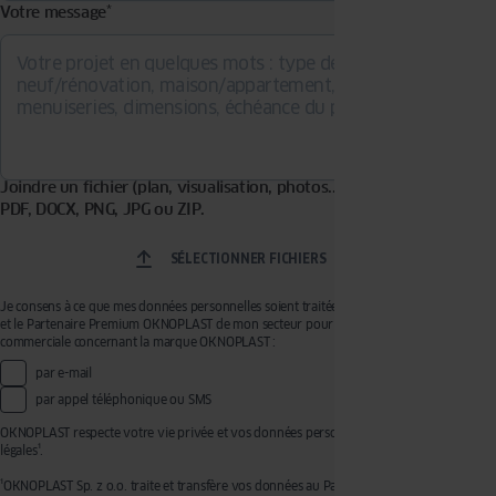
Votre message
*
Joindre un fichier (plan, visualisation, photos...). Formats acceptés :
PDF, DOCX, PNG, JPG ou ZIP.
SÉLECTIONNER FICHIERS
Je consens à ce que mes données personnelles soient traitées par OKNOPLAST Sp. z o.o.
et le Partenaire Premium OKNOPLAST de mon secteur pour recevoir de la prospection
commerciale concernant la marque OKNOPLAST :
par e-mail
par appel téléphonique ou SMS
OKNOPLAST respecte votre vie privée et vos données personnelles, voir mentions
légales¹.
¹OKNOPLAST Sp. z o.o. traite et transfère vos données au Partenaire Premium