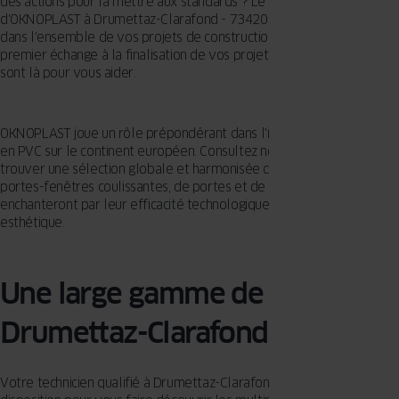
des actions pour la mettre aux standards ? Le personnel qualifié
d'OKNOPLAST à Drumettaz-Clarafond - 73420 est prêt à vous aider
dans l'ensemble de vos projets de construction ou de rénovation. Du
premier échange à la finalisation de vos projets de menuiserie, ils
sont là pour vous aider.
OKNOPLAST joue un rôle prépondérant dans l'industrie des fenêtres
en PVC sur le continent européen. Consultez notre catalogue pour
trouver une sélection globale et harmonisée de fenêtres et de
portes-fenêtres coulissantes, de portes et de volets, qui vous
enchanteront par leur efficacité technologique et par leur beauté
esthétique.
Une large gamme de fenêtres à
Drumettaz-Clarafond
Votre technicien qualifié à Drumettaz-Clarafond est à votre