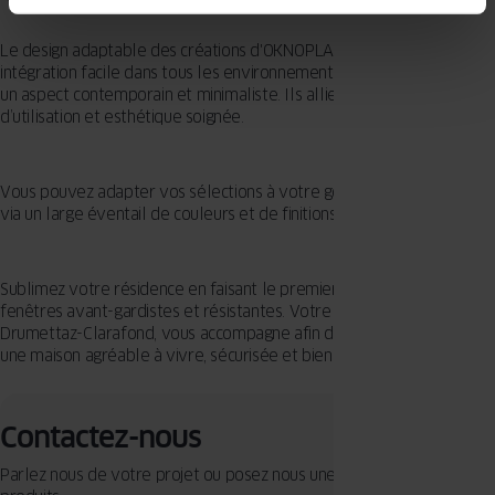
Le design adaptable des créations d'OKNOPLAST permet une
intégration facile dans tous les environnements, tout en préservant
un aspect contemporain et minimaliste. Ils allient confort maximal
d’utilisation et esthétique soignée.
Vous pouvez adapter vos sélections à votre goût et à votre maison
via un large éventail de couleurs et de finitions proposées.
Sublimez votre résidence en faisant le premier pas avec des
fenêtres avant-gardistes et résistantes. Votre spécialiste à
Drumettaz-Clarafond, vous accompagne afin d'assurer pour vous
une maison agréable à vivre, sécurisée et bien illuminée.
Contactez-nous
Parlez nous de votre projet ou posez nous une question sur nos