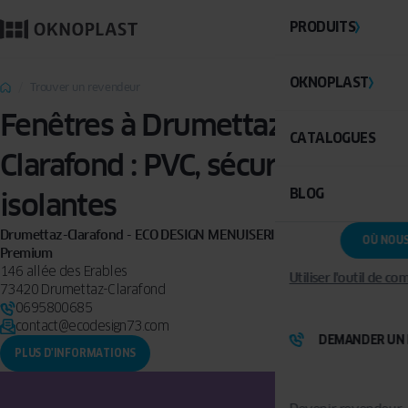
PRODUITS
OKNOPLAST
Trouver un revendeur
Fenêtres à Drumettaz-
CATALOGUES
Clarafond : PVC, sécurisées,
BLOG
isolantes
Drumettaz-Clarafond - ECO DESIGN MENUISERIE - OKNOPLAST
OÙ NOU
Premium
146 allée des Erables
Utiliser l'outil de c
73420 Drumettaz-Clarafond
0695800685
contact@ecodesign73.com
DEMANDER UN 
PLUS D'INFORMATIONS