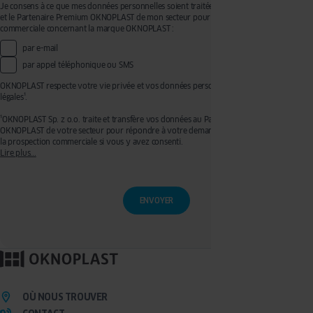
Je consens à ce que mes données personnelles soient traitées par OKNOPLAST Sp. z o.o.
et le Partenaire Premium OKNOPLAST de mon secteur pour recevoir de la prospection
commerciale concernant la marque OKNOPLAST :
par e-mail
par appel téléphonique ou SMS
OKNOPLAST respecte votre vie privée et vos données personnelles, voir mentions
légales¹.
¹OKNOPLAST Sp. z o.o. traite et transfère vos données au Partenaire Premium
OKNOPLAST de votre secteur pour répondre à votre demande de devis et effectuer de
la prospection commerciale si vous y avez consenti.
Lire plus...
Ces traitements sont réalisés sur les bases légales de votre consentement pour la
prospection commerciale et de l’exécution de mesures précontractuelles pour
l’établissement de votre devis. Vous disposez d'un droit d'accès, de rectification, de
retrait de votre consentement ainsi que d'un droit à l'effacement, à la limitation du
traitement et à la portabilité que vous pouvez exercer en écrivant à l’adresse :
privacy@oknoplast.com.pl
Pour en savoir plus, veuillez consulter notre
politique de confidentialité.
OÙ NOUS TROUVER