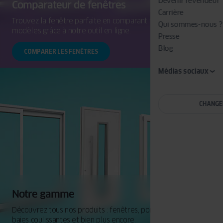
Devenir revendeur
Comparateur de fenêtres
Carrière
Trouvez la fenêtre parfaite en comparant facilement les
Qui sommes-nous ?
modèles grâce à notre outil en ligne.
Presse
Blog
COMPARER LES FENÊTRES
Médias sociaux
CHANGE
Notre gamme
Découvrez tous nos produits : fenêtres, portes d'entrée,
baies coulissantes et bien plus encore.