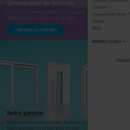
Devenir revendeur
Comparateur de fenêtres
Carrière
Trouvez la fenêtre parfaite en comparant facilement les
Qui sommes-nous ?
modèles grâce à notre outil en ligne.
Presse
Blog
COMPARER LES FENÊTRES
Médias sociaux
CHANGE
Notre gamme
Découvrez tous nos produits : fenêtres, portes d'entrée,
baies coulissantes et bien plus encore.