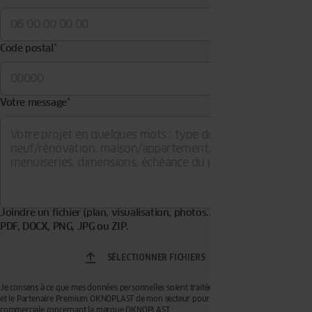
Code postal
*
Votre message
*
Joindre un fichier (plan, visualisation, photos...). Formats acceptés :
PDF, DOCX, PNG, JPG ou ZIP.
SÉLECTIONNER FICHIERS
Je consens à ce que mes données personnelles soient traitées par OKNOPLAST Sp. z o.o.
et le Partenaire Premium OKNOPLAST de mon secteur pour recevoir de la prospection
commerciale concernant la marque OKNOPLAST :