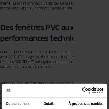
même les aspirations les plus hautes. Ce qui est essentiel pour nous
est de vous garantir un confort inégalé et une lumière abondante.
Des fenêtres PVC aux hautes
performances techniques
Conçues pour laisser entrer un maximum de lumière dans vos pièces
avec 22 % d’éclairage en plus que des fenêtres classiques, les
fenêtres OKNOPLAST ont également pour caractéristiques leurs
hautes performances techniques.
Pour faire face aux fluctuations de température, il est essentiel de
sélectionner des fenêtres assurant une excellente isolation
thermique. Les fenêtres sont spécialement conçues pour
emmagasiner un maximum de chaleur durant la saison froide, tout en
préservant une température confortablement fraîche durant l'été
Consentement
Détails
À propos des cookies
dans le territoire Bourgogne-Franche-Comté. Avec ce bas niveau