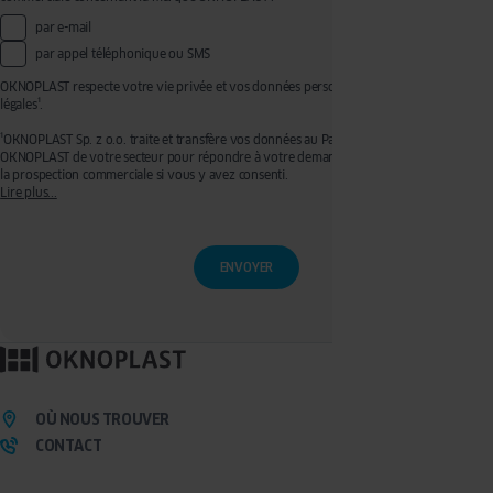
par e-mail
par appel téléphonique ou SMS
OKNOPLAST respecte votre vie privée et vos données personnelles, voir mentions
légales¹.
¹OKNOPLAST Sp. z o.o. traite et transfère vos données au Partenaire Premium
OKNOPLAST de votre secteur pour répondre à votre demande de devis et effectuer de
la prospection commerciale si vous y avez consenti.
Lire plus...
Ces traitements sont réalisés sur les bases légales de votre consentement pour la
prospection commerciale et de l’exécution de mesures précontractuelles pour
l’établissement de votre devis. Vous disposez d'un droit d'accès, de rectification, de
retrait de votre consentement ainsi que d'un droit à l'effacement, à la limitation du
traitement et à la portabilité que vous pouvez exercer en écrivant à l’adresse :
privacy@oknoplast.com.pl
Pour en savoir plus, veuillez consulter notre
politique de confidentialité.
OÙ NOUS TROUVER
CONTACT