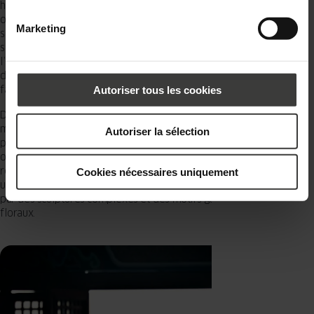
hiver, pour une meilleure protection contre le froid, elles étaient en
outre doublées de papier ciré ou de soie fine (aujourd’hui, elles sont
Marketing
souvent vitrifiées). Ces « fenêtres » étaient généralement situées
sur le mur le plus chaud, au sud du bâtiment, et également à
l’intérieur où elles n’avaient aucune fonction porteuse et étaient
déplacées d’un endroit à l’autre en fonction des besoins de la
famille.
Autoriser tous les cookies
Deux types de fenêtres apparaissent dans les bâtiments en
maçonnerie, selon l’époque de leur construction. Les bâtiments de
Autoriser la sélection
plus de 120 ans avec des murs en brique ou en pierre avaient des
ouvertures de fenêtres de différentes formes : non seulement
rectangulaires, mais aussi octogonales ou circulaires. Elles étaient
Cookies nécessaires uniquement
uniquement composées de treillis décoratifs en bois, caractérisés
par des sculptures complexes et des motifs géométriques et
floraux.