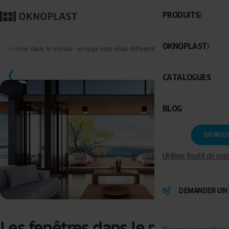
PRODUITS
OKNOPLAST
s fenêtres dans le monde : en quoi sont-elles différentes et pourquoi ? 3e partie
SAUVEGARDER
CATALOGUES
BLOG
OÙ NOU
Utiliser l'outil de c
DEMANDER UN 
Les fenêtres dans le monde : en