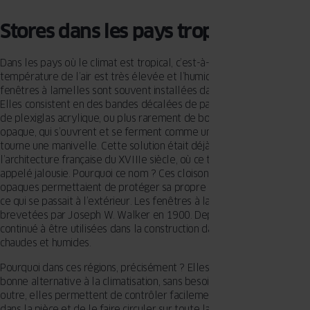
Stores dans les pays tropicaux
Dans les pays où le climat est tropical, c’est-à-dire où la
température de l’air est très élevée et l’humidité très forte, les
fenêtres à lamelles sont souvent installées dans les bâtiments.
Elles consistent en des bandes décalées de panneaux de verre ou
de plexiglas acrylique, ou plus rarement de bois ou de métal
opaque, qui s’ouvrent et se ferment comme un store lorsqu’on
tourne une manivelle. Cette solution était déjà connue dans
l’architecture française du XVIIIe siècle, où ce type de fenêtre était
appelé jalousie. Pourquoi ce nom ? Ces cloisons de fenêtres
opaques permettaient de protéger sa propre intimité tout en épiant
ce qui se passait à l’extérieur. Les fenêtres à lamelles ont été
brevetées par Joseph W. Walker en 1900. Depuis lors, elles ont
continué à être utilisées dans la construction dans les régions
chaudes et humides.
Pourquoi dans ces régions, précisément ? Elles constituent une
bonne alternative à la climatisation, sans besoin d’électricité. En
outre, elles permettent de contrôler facilement la circulation de l’air
dans la pièce et de le faire circuler sur toute la surface de