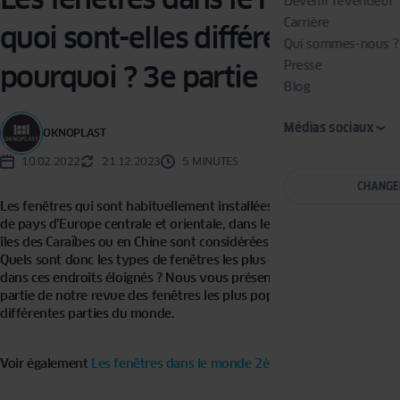
Devenir revendeur
Carrière
quoi sont-elles différentes et
Qui sommes-nous ?
Presse
pourquoi ? 3e partie
Blog
Médias sociaux
OKNOPLAST
10.02.2022
21.12.2023
5 MINUTES
CHANGE
Les fenêtres qui sont habituellement installées dans des bâtiments
de pays d’Europe centrale et orientale, dans les tropiques, dans les
îles des Caraïbes ou en Chine sont considérées comme atypiques.
Quels sont donc les types de fenêtres les plus couramment utilisés
dans ces endroits éloignés ? Nous vous présentons la troisième
partie de notre revue des fenêtres les plus populaires dans
différentes parties du monde.
Voir également
Les fenêtres dans le monde 2ème partie.