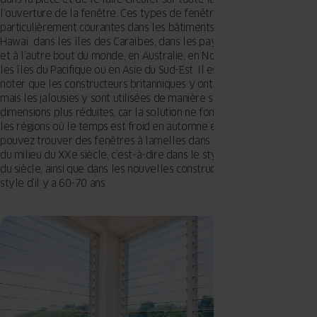
l’ouverture de la fenêtre. Ces types de fenêtres sont
particulièrement courantes dans les bâtiments de Floride, ainsi qu’à
Hawaï, dans les îles des Caraïbes, dans les pays d’Amérique latine
et à l’autre bout du monde, en Australie, en Nouvelle-Zélande, dans
les îles du Pacifique ou en Asie du Sud-Est. Il est intéressant de
noter que les constructeurs britanniques y ont également pris goût,
mais les jalousies y sont utilisées de manière sporadique et dans des
dimensions plus réduites, car la solution ne fonctionne pas bien dans
les régions où le temps est froid en automne et en hiver. Vous
pouvez trouver des fenêtres à lamelles dans les bâtiments datant
du milieu du XXe siècle, c’est-à-dire dans le style moderne du milieu
du siècle, ainsi que dans les nouvelles constructions qui s’inspirent du
style d’il y a 60-70 ans.