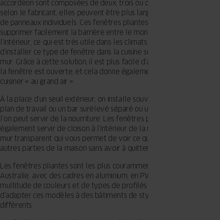
accordéon sont composées de deux, trois ou quatre châssis, mais
selon le fabricant, elles peuvent être plus larges et comporter plus
de panneaux individuels. Ces fenêtres pliantes permettent de
supprimer facilement la barrière entre le monde extérieur et
l’intérieur, ce qui est très utile dans les climats chauds. Il est courant
d’installer ce type de fenêtre dans la cuisine sur toute la largeur du
mur. Grâce à cette solution, il est plus facile d’aérer la pièce lorsque
la fenêtre est ouverte, et cela donne également l’impression de
cuisiner « au grand air ».
À la place d’un seuil extérieur, on installe souvent une extension du
plan de travail ou un bar surélevé séparé ou un plateau de table où
l’on peut servir de la nourriture. Les fenêtres pliantes peuvent
également servir de cloison à l’intérieur de la maison, une sorte de
mur transparent qui vous permet de voir ce qui se passe dans les
autres parties de la maison sans avoir à quitter la pièce.
Les fenêtres pliantes sont les plus couramment installées en
Australie, avec des cadres en aluminium, en PVC plaxé et en bois. La
multitude de couleurs et de types de profilés de fenêtres permet
d’adapter ces modèles à des bâtiments de styles architecturaux
différents.