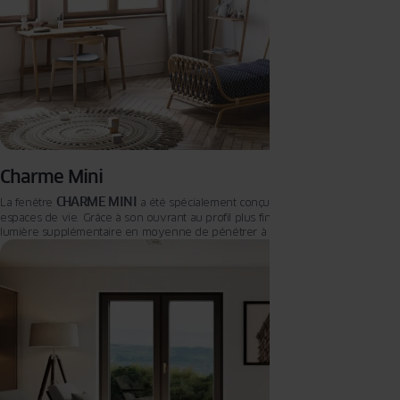
Charme Mini
CHARME MINI
La fenêtre
a été spécialement conçue pour illuminer vos
espaces de vie. Grâce à son ouvrant au profil plus fin, elle permet à 22% de
lumière supplémentaire en moyenne de pénétrer à l’intérieur, créant ainsi
une atmosphère lumineuse et accueillante. Avec son profil distinctif et exclusif
orné d’une parclose arrondie, la fenêtre CHARME MINI s’intègre parfaitement à
différents styles et types d’habitats, ajoutant une touche esthétique unique à
votre intérieur. De plus, la possibilité de personnaliser le profil avec la
technologie ColorFull fait de la fenêtre CHARME MINI un choix à la fois élégant
et fonctionnel pour vos projets de construction ou de rénovation
résidentielle.