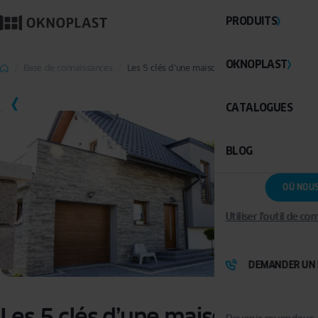
PRODUITS
OKNOPLAST
Base de connaissances
Les 5 clés d’une maison écologique
SAUVEGARDER
CATALOGUES
BLOG
OÙ NOU
Utiliser l'outil de c
DEMANDER UN 
Les 5 clés d’une maison