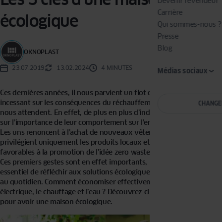
Devenir revendeur
Carrière
écologique
Qui sommes-nous ?
Presse
Blog
OKNOPLAST
23.07.2019
13.02.2024
4 MINUTES
Médias sociaux
Ces dernières années, il nous parvient un flot d’informations
incessant sur les conséquences du réchauffement climatique qui
CHANGE
nous attendent. En effet, de plus en plus d’individus réfléchissent
sur l’importance de leur comportement sur l’environnement naturel.
Les uns renoncent à l’achat de nouveaux vêtements, les autres
privilégient uniquement les produits locaux et d’autres encore sont
favorables à la promotion de l’idée zero waste – aucun gaspillage.
Ces premiers gestes sont en effet importants, mais il est également
essentiel de réfléchir aux solutions écologiques dans nos maisons
au quotidien. Comment économiser effectivement l’énergie
électrique, le chauffage et l’eau ? Découvrez cinq moyens efficaces
pour avoir une maison écologique.