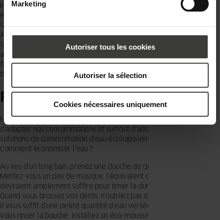
Marketing
inférieure et, par conséquent, consommant moins d’énergie
électrique. En achetant vos appareils électroménagers, optez pour
la classe d’efficacité énergétique la plus élevée, à savoir A+++ ou
A++, et dans le cas d’un équipement électrique. Utiliser plus de
lumière naturelle et moins de lumière artificielle vous permettra
Autoriser tous les cookies
aussi de réduire considérablement vos factures. Misez sur des
fenêtres offrant de grands vitrages et un niveau élevé d’isolation
thermique (exemple avec la fenêtre PIXEL).
Autoriser la sélection
FERMEZ LE ROBINET
Cookies nécessaires uniquement
Nos ressources d’eau ne seront pas infinies. Il est donc urgent
d’adapter nos consommations et surtout d’adopter des réflexes et
solutions de consommation d’eau écologiquement raisonnable.
Comment économiser l’eau ?
Au lieu d’un long bain, prenez une douche de quelques minutes.
Mettez-vous un peu de musique, l’équivalent de 2 à 3 titres
devraient amplement suffire pour timer la durée de votre douche !
Quand vous brossez vos dents, n’oubliez pas de fermer le robinet –
il vous suffit d’une petite quantité d’eau versée dans un verre pour
vous rincer la bouche. Installez un éco-mousseur sur votre robinet