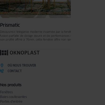
Prismatic
PRISMATIC
Découvrez l’élégance moderne incarnée par la fenêtre
, une
fusion parfaite de design épuré et de performances exceptionnelles. Avec
son profilé affiné à 76mm, cette fenêtre offre non seulement une esthétique
remarquable, mais également une luminosité inégalée grâce à ses grandes
surfaces vitrées. Plongez dans une expérience unique où qualité et design se
rencontrent harmonieusement.
OÙ NOUS TROUVER
CONTACT
Nos produits
Fenêtres
Baies coulissantes
Portes d’entrée