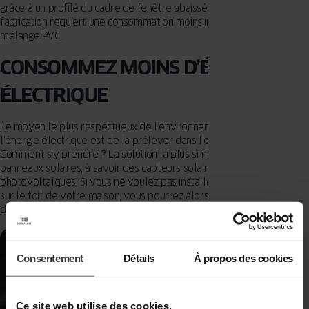
grâce à un profilé du cadre de fenêtre abaissé de 10 mm, sa
fabrication requiert une consommation moins importante de
mélange PVC.
CONSOMMEZ MOINS D’ÉNERGIE
ÉLECTRIQUE
Le moyen le plus respectueux de l’environnement pour produire de
l’énergie électrique est de la prélever dans l’environnement.
Comment s’y prendre ? La solution la plus simple est d’utiliser les
panneaux solaires, à savoir des capteurs solaires ou des panneaux
photovoltaïques. Si vous ne voulez pas installer ce type de solution
sur le toit de votre maison, vous pourrez alors vous tourner vers
des fournisseurs d’électricité verte.
Consentement
Détails
À propos des cookies
Ce site web utilise des cookies.