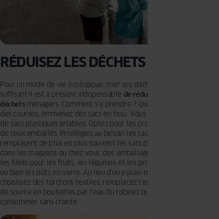
RÉDUISEZ LES DÉCHETS
Pour un mode de vie écologique, trier ses déchets n’est plus
suffisant il est à présent indispensable
de réduire aux maximum ses
déchets
ménagers. Comment s’y prendre ? Quand vous allez faire
des courses, emmenez des sacs en tissu. Vous éviterez ainsi un flot
de sacs plastiques jetables. Optez pour les produits en vrac, au lieu
de ceux emballés. Privilégiez au besoin les sacs en papiers qui
remplacent de plus en plus souvent les sacs plastiques. Utilisez,
dans les magasins ou chez vous, des emballages réutilisables tels
les filets pour les fruits, les légumes et les produits de boulangerie,
ou bien les pots en verre. Au lieu d’un essuie-mains en papier,
choisissez des torchons textiles, remplacez l’eau minérale ou l’eau
de source en bouteilles par l’eau du robinet que l’on peut
consommer sans crainte.