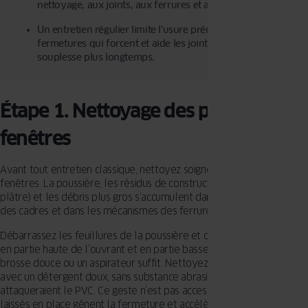
nettoyage, aux joints, aux ferrures et au réglage.
Un entretien régulier limite l’usure prématurée, évite les
fermetures qui forcent et aide les joints à conserver leur
souplesse plus longtemps.
Étape 1. Nettoyage des profilés de
fenêtres
Avant tout entretien classique, nettoyez soigneusement les
fenêtres. La poussière, les résidus de construction (par exemple, le
plâtre) et les débris plus gros s’accumulent dans les coins et recoins
des cadres et dans les mécanismes des ferrures mobiles.
Débarrassez les feuillures de la poussière et des débris accumulés
en partie haute de l’ouvrant et en partie basse du dormant : une
brosse douce ou un aspirateur suffit. Nettoyez ensuite les profilés
avec un détergent doux, sans substance abrasive ni solvant, qui
attaqueraient le PVC. Ce geste n’est pas accessoire : des résidus
laissés en place gênent la fermeture et accélèrent l’usure des