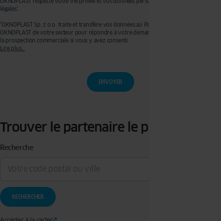
OKNOPLAST respecte votre vie privée et vos données personnelles, voir mentions
légales¹.
¹OKNOPLAST Sp. z o.o. traite et transfère vos données au Partenaire Premium
OKNOPLAST de votre secteur pour répondre à votre demande de devis et effectuer de
la prospection commerciale si vous y avez consenti.
Lire plus…
Ces traitements sont réalisés sur les bases légales de votre consentement pour la
prospection commerciale et de l’exécution de mesures précontractuelles pour
l’établissement de votre devis. Vous disposez d’un droit d’accès, de rectification, de
retrait de votre consentement ainsi que d’un droit à l’effacement, à la limitation du
traitement et à la portabilité que vous pouvez exercer en écrivant à l’adresse :
privacy@oknoplast.com.pl
Pour en savoir plus, veuillez consulter notre
politique de confidentialité.
Trouver le partenaire le plus proche
Recherche
Accéder à la carte