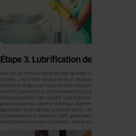
Étape 3. Lubrification des ferrures
Une fois les ferrures correctement ajustées, lubrifiez les parties
mobiles, c’est-à-dire les charnières et les points de verrouillage.
Cela les protégera de l’accumulation excessive de poussière et de
saleté et permettra un fonctionnement plus facile et plus souple.
Utilisez un produit sans solvant, type huile d’entretien des ferrures,
graisse silicone ou vaseline technique, souvent vendu en flacon
applicateur ou en aérosol à embout précis. Une lubrification par an,
au printemps ou à l’automne, suffit généralement à préserver un
fonctionnement souple et à limiter l’encrassement de la mécanique.