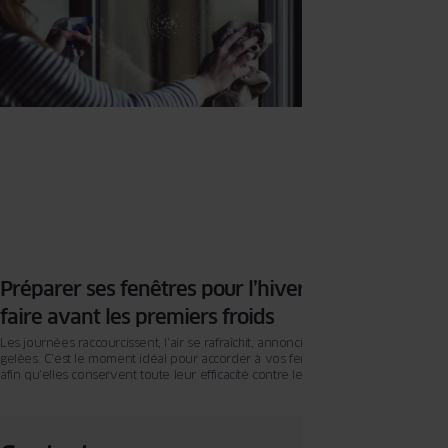
Préparer ses fenêtres pour l’hiver : les 4 gestes à
faire avant les premiers froids
Les journées raccourcissent, l’air se rafraîchit, annonciateur des premières
gelées. C’est le moment idéal pour accorder à vos fenêtres un entretien ciblé,
afin qu’elles conservent toute leur efficacité contre le froid. Quelques gestes
simples, réalisés maintenant, permettent de préserver la chaleur à l’intérieur,
de maintenir la fluidité d’ouverture et de prolonger l’éclat des matériaux. Cette
check-list en quatre points vous guidera pour passer l’hiver dans un intérieur
confortable et parfaitement isolé.