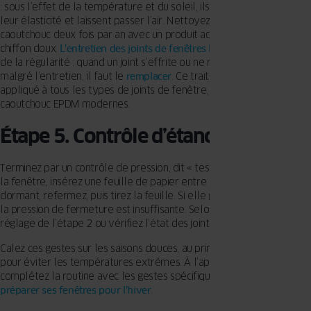
: sous l’effet de la température et du soleil, ils durcissent, perdent
leur élasticité et laissent passer l’air. Nettoyez-les puis nourrissez le
caoutchouc deux fois par an avec un produit adapté, appliqué au
chiffon doux.
L’entretien des joints de fenêtres PVC
demande surtout
de la régularité : quand un joint s’effrite ou ne reprend plus sa forme
malgré l’entretien, il faut le
remplacer
. Ce traitement doit être
appliqué à tous les types de joints de fenêtre, y compris les
caoutchouc EPDM modernes.
Étape 5.
Contrôle d’étanchéité
Terminez par un contrôle de pression, dit « test du papier » : ouvrez
la fenêtre, insérez une feuille de papier entre l’ouvrant et le
dormant, refermez, puis tirez la feuille. Si elle glisse sans résistance,
la pression de fermeture est insuffisante. Selon le cas, reprenez le
réglage de l’étape 2 ou vérifiez l’état des joints de l’étape 4.
Calez ces gestes sur les saisons douces, au printemps et à l’automne,
pour éviter les températures extrêmes. À l’approche de l’hiver,
complétez la routine avec les gestes spécifiques au froid pour
préparer ses fenêtres pour l’hiver
.