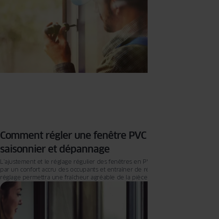
Comment régler une fenêtre PVC : ajustement
saisonnier et dépannage
L’ajustement et le réglage régulier des fenêtres en PVC peuvent se traduire
par un confort accru des occupants et entraîner de réelles économies. Ce
réglage permettra une fraîcheur agréable de la pièce en été. En hiver, en
revanche, il empêchera que la chaleur ne s’échappe vers l’extérieur. La
plupart de ces réglages se font en quelques minutes, avec une simple clé et
un peu de méthode. Voici comment régler votre fenêtre PVC vous-même, du
passage en mode été ou hiver jusqu’au dépannage d’un ouvrant qui ferme
mal.