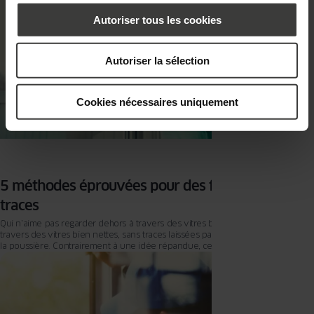
Autoriser tous les cookies
Autoriser la sélection
Cookies nécessaires uniquement
5 méthodes éprouvées pour des fenêtres sans
traces
Qui n’aime pas regarder dehors à travers des vitres bien propres ? Surtout à
travers des vitres bien nettes, sans traces laissées par les gouttes de pluie ou
la poussière. Contrairement à une idée répandue, ce n’est pas si difficile
d’obtenir ce résultat, quelques astuces suffisent. Comment nettoyer ses vitres
sans laisser de traces ? Nous vous présentons cinq méthodes éprouvées
pour des fenêtres sans traces.