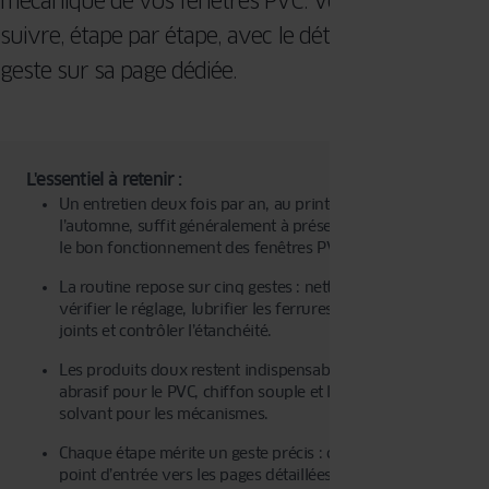
mécanique de vos fenêtres PVC. Voici la marche à
suivre, étape par étape, avec le détail de chaque
geste sur sa page dédiée.
L'essentiel à retenir :
Un entretien deux fois par an, au printemps et à
l’automne, suffit généralement à préserver l’étanchéité et
le bon fonctionnement des fenêtres PVC.
La routine repose sur cinq gestes : nettoyer les profilés,
vérifier le réglage, lubrifier les ferrures, entretenir les
joints et contrôler l’étanchéité.
Les produits doux restent indispensables : détergent non
abrasif pour le PVC, chiffon souple et lubrifiant sans
solvant pour les mécanismes.
Chaque étape mérite un geste précis : ce guide sert de
point d’entrée vers les pages détaillées consacrées au