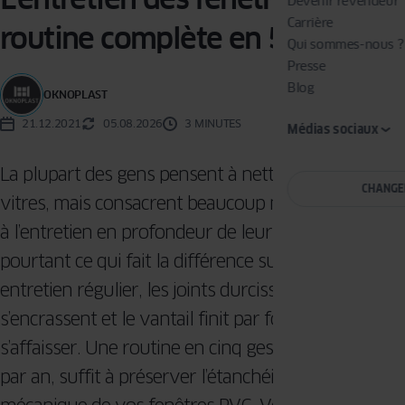
Devenir revendeur
Carrière
routine complète en 5 étapes
Qui sommes-nous ?
Presse
Blog
OKNOPLAST
21.12.2021
05.08.2026
3 MINUTES
Médias sociaux
La plupart des gens pensent à nettoyer leurs
CHANGE
vitres, mais consacrent beaucoup moins de temps
à l’entretien en profondeur de leurs fenêtres. C’est
pourtant ce qui fait la différence sur la durée : sans
entretien régulier, les joints durcissent, les ferrures
s’encrassent et le vantail finit par forcer ou
s’affaisser. Une routine en cinq gestes, deux fois
par an, suffit à préserver l’étanchéité et la