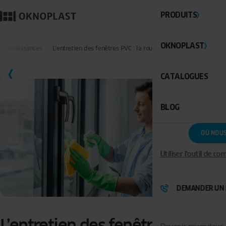
PRODUITS
OKNOPLAST
e connaissances
L’entretien des fenêtres PVC : la routine complète en 5 étape
SAUVEGARDER
CATALOGUES
BLOG
OÙ NOU
Utiliser l'outil de c
DEMANDER UN 
L’entretien des fenêtres PVC : la