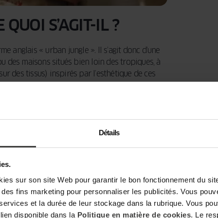
QUOI S’AGIT-IL ?
e anglais « urban jungle ». Il s’agit donc d’une
ou des maisons situés bien loin des tropiques, à
 sur des tissus) inspirés par l’esthétique de ces
iècle, mais il ne faut pas oublier les précurseurs
gétales exotiques étaient extrêmement populaires
spaces vitrés remplis de verdure du sol au
Détails
ies.
s sur son site Web pour garantir le bon fonctionnement du site,
t à des fins marketing pour personnaliser les publicités. Vous pou
 services et la durée de leur stockage dans la rubrique. Vous p
 lien disponible dans la
Politique en matière de cookies
. Le re