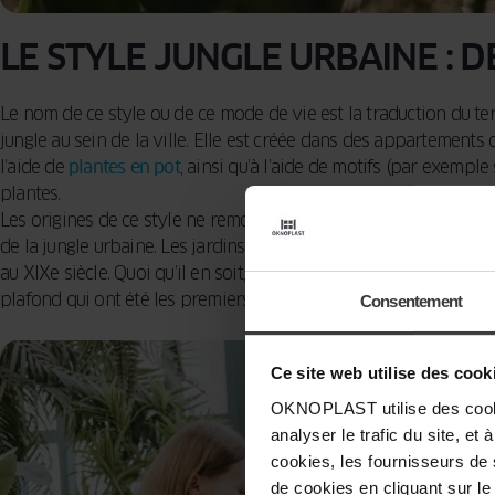
LE STYLE JUNGLE URBAINE : DE 
Le nom de ce style ou de ce mode de vie est la traduction du term
jungle au sein de la ville. Elle est créée dans des appartements 
l’aide de
plantes en pot
, ainsi qu’à l’aide de motifs (par exemple
plantes.
Les origines de ce style ne remontent pas plus loin que le XXIe s
de la jungle urbaine. Les jardins d’hiver avec leurs espèces vé
au XIXe siècle. Quoi qu’il en soit, ce sont les amoureux de ces e
plafond qui ont été les premiers à adopter la jungle urbaine.
Consentement
Ce site web utilise des cook
OKNOPLAST utilise des cookie
analyser le trafic du site, e
cookies, les fournisseurs de
de cookies en cliquant sur le