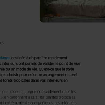
DEMANDER
sur mesure qui
pour vos volets
UN DEVIS
une multitude
DEMANDER
reflète votre
roulants sur
UN DEVIS
de possibilités
DEVENIR
style unique !
DEMANDER
mesure qui
REVENDEUR
pour vos
UN DEVIS
reflètent votre
menuiseries sur
style unique !
DEMANDER
mesure qui
UN DEVIS
reflètent votre
style unique !
DEMANDER
UN DEVIS
ES
DEMANDER
UN DEVIS
dance,
destinée à disparaître rapidement.
 intérieurs ont permis de valider le point de vue
ie ou un mode de vie. Qu’est-ce que le style
oires choisir pour créer un arrangement naturel
forêts tropicales dans vos intérieurs en
les plus récents, il règne non seulement dans les
Rien d’étonnant à cela : les plantes tropicales,
, sont extrêmement photogéniques. Les intérieurs