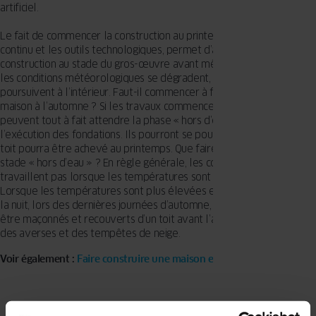
artificiel.
Le fait de commencer la construction au printemps, avec le travail
continu et les outils technologiques, permet d’amener la
construction au stade du gros-œuvre avant même l’hiver. Lorsque
les conditions météorologiques se dégradent, les travaux se
poursuivent à l’intérieur. Faut-il commencer à faire construire une
maison à l’automne ? Si les travaux commencent en septembre, ils
peuvent tout à fait attendre la phase « hors d’eau », c’est-à-dire
l’exécution des fondations. Ils pourront se poursuivre en hiver, et le
toit pourra être achevé au printemps. Que faire pour atteindre le
stade « hors d’eau » ? En règle générale, les constructeurs ne
travaillent pas lorsque les températures sont inférieures à 5 °C.
Lorsque les températures sont plus élevées en journée et pendant
la nuit, lors des dernières journées d’automne, les murs peuvent
être maçonnés et recouverts d’un toit avant l’apparition des gelées,
des averses et des tempêtes de neige.
Voir également :
Faire construire une maison en hiver