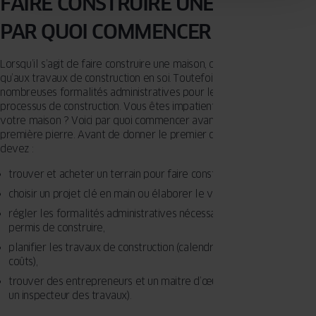
FAIRE CONSTRUIRE UNE MAISON,
PAR QUOI COMMENCER ?
Lorsqu’il s’agit de faire construire une maison, on ne pense souvent
qu’aux travaux de construction en soi. Toutefois, la loi prévoit de
nombreuses formalités administratives pour le lancement officiel du
processus de construction. Vous êtes impatient de faire construire
votre maison ? Voici par quoi commencer avant de poser la
première pierre. Avant de donner le premier coup de pioche, vous
devez :
trouver et acheter un terrain pour faire construire votre maison,
choisir un projet clé en main ou élaborer le vôtre,
régler les formalités administratives nécessaires et obtenir le
permis de construire,
planifier les travaux de construction (calendrier et estimation des
coûts),
trouver des entrepreneurs et un maitre d’œuvre (éventuellement
un inspecteur des travaux).