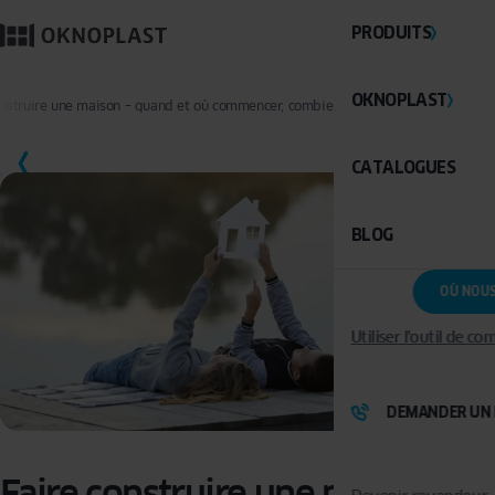
PRODUITS
OKNOPLAST
onstruire une maison – quand et où commencer, combien de temps cela prend-il ?
SAUVEGARDER
CATALOGUES
BLOG
OÙ NOU
Utiliser l'outil de c
DEMANDER UN 
Faire construire une maison –