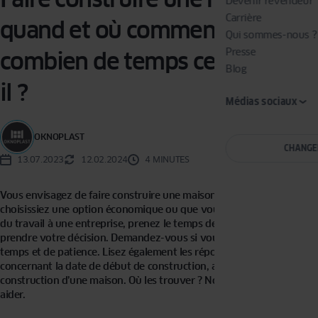
Devenir revendeur
Carrière
quand et où commencer,
Qui sommes-nous ?
Presse
combien de temps cela prend-
Blog
il ?
Médias sociaux
OKNOPLAST
CHANGE
13.07.2023
12.02.2024
4 MINUTES
Vous envisagez de faire construire une maison ? Que vous
choisissiez une option économique ou que vous confiiez l’ensemble
du travail à une entreprise, prenez le temps de réfléchir avant de
prendre votre décision. Demandez-vous si vous avez assez de
temps et de patience. Lisez également les réponses aux questions
concernant la date de début de construction, ainsi que la durée de
construction d’une maison. Où les trouver ? Nous pouvons vous
aider.