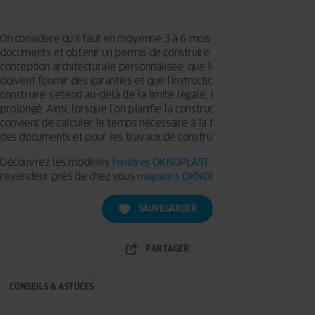
On considère qu’il faut en moyenne 3 à 6 mois pour réunir tous les
documents et obtenir un permis de construire. Lorsqu’il s’agit d’une
conception architecturale personnalisée, que les services publics
doivent fournir des garanties et que l’instruction du permis de
construire s’étend au-delà de la limite légale, le délai peut être
prolongé. Ainsi, lorsque l’on planifie la construction d’une maison, il
convient de calculer le temps nécessaire à la fois pour la gestion
des documents et pour les travaux de construction proprement dits.
Découvrez les modèles
fenêtres OKNOPLAST >>
ou trouvez un
revendeur près de chez vous
magasins OKNOPLAST >>
SAUVEGARDER
PARTAGER
CONSEILS & ASTUCES