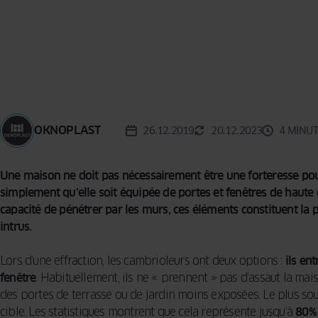
MOUSTIQUAIRE
TERRA
BARRE DE
SEUIL
OKNOPLAST
26.12.2019
20.12.2023
4 MINUT
Une maison ne doit pas nécessairement être une forteresse pour
simplement qu’elle soit équipée de portes et fenêtres de haute q
capacité de pénétrer par les murs, ces éléments constituent la 
intrus.
Lors d’une effraction, les cambrioleurs ont deux options :
ils en
fenêtre
. Habituellement, ils ne « prennent » pas d’assaut la mai
des portes de terrasse ou de jardin moins exposées. Le plus sou
cible. Les statistiques montrent que cela représente jusqu’à
80% 