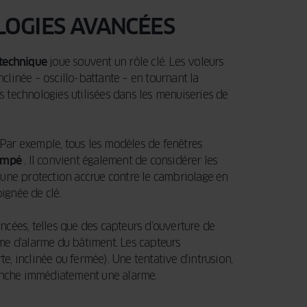
LOGIES AVANCÉES
 technique
joue souvent un rôle clé. Les voleurs
nclinée – oscillo-battante – en tournant la
es technologies utilisées dans les menuiseries de
. Par exemple, tous les modèles de fenêtres
rempé
. Il convient également de considérer les
 une protection accrue contre le cambriolage en
oignée de clé.
cées, telles que des capteurs d’ouverture de
tème d’alarme du bâtiment. Les capteurs
e, inclinée ou fermée). Une tentative d’intrusion,
lenche immédiatement une alarme.