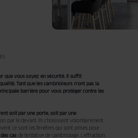
DEMANDER
sur mesure qui
pour vos volets
UN DEVIS
une multitude
DEMANDER
reflète votre
roulants sur
UN DEVIS
de possibilités
DEVENIR
style unique !
DEMANDER
mesure qui
REVENDEUR
pour vos
UN DEVIS
reflètent votre
menuiseries sur
style unique !
DEMANDER
mesure qui
UN DEVIS
reflètent votre
style unique !
DEMANDER
UN DEVIS
ES
DEMANDER
UN DEVIS
 que vous soyez en sécurité. Il suffit
ualité. Tant que les cambrioleurs n’ont pas la
principale barrière pour vous protéger contre les
trent soit par une porte, soit par une
son par le devant. Ils choisissent volontairement
vent, ce sont les fenêtres qui sont prises pour
des cas
de tentative de cambriolage. L’effraction