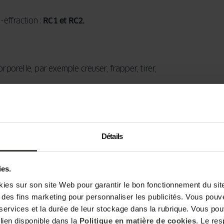
-effraction :
RC1 et RC2.
orporelle, par exemple creuser, frapper, tirer,
 par la force corporelle, mais aussi à l’aide
tres de cette classe sont équipées de verre P4 –
Détails
 film anti-effraction. Il résiste aux chocs
uteur de 9m ! En pratique, cela signifie que le
 longtemps avant de pouvoir le percer.
ies.
s sur son site Web pour garantir le bon fonctionnement du site,
t à des fins marketing pour personnaliser les publicités. Vous pou
 services et la durée de leur stockage dans la rubrique. Vous p
 lien disponible dans la
Politique en matière de cookies
. Le re