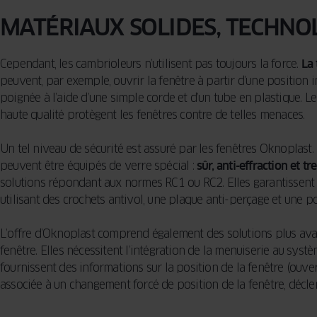
MATÉRIAUX SOLIDES, TECHNO
Cependant, les cambrioleurs n’utilisent pas toujours la force.
La
peuvent, par exemple, ouvrir la fenêtre à partir d’une position i
poignée à l’aide d’une simple corde et d’un tube en plastique. L
haute qualité protègent les fenêtres contre de telles menaces.
Un tel niveau de sécurité est assuré par les fenêtres Oknoplast
peuvent être équipés de verre spécial :
sûr, anti-effraction et t
solutions répondant aux normes RC1 ou RC2. Elles garantissent
utilisant des crochets antivol, une plaque anti-perçage et une p
L’offre d’Oknoplast comprend également des solutions plus avan
fenêtre. Elles nécessitent l’intégration de la menuiserie au sys
fournissent des informations sur la position de la fenêtre (ouvert
associée à un changement forcé de position de la fenêtre, déc