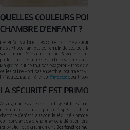
QUELLES COULEURS POUR UNE
CHAMBRE D’ENFANT ?
Les enfants adorent les couleurs ! Il n’y a aucun doute là-dessus
.
Il
ne s’agit pourtant pas de remplir de couleurs la chambre du petit
sans aucune réflexion en amont. Si votre enfant a déjà ses
préférences, écoutez-le et choisissez ses couleurs préférées.
Malgré tout, il ne faut pas exagérer – trop de couleurs, notamment
celles qui ne vont pas ensemble, pourraient vite tourner au désastre
! N’hésitez pas à flâner sur
Pinterest
pour trouver vos inspirations.
LA SÉCURITÉ EST PRIMORDIALE
Arranger un espace créatif et agréable est une chose, mais c’en est
une autre de tenir compte de l’aspect le plus important dans une
chambre d’enfant, à savoir, la sécurité. Commençons par les bases
qu’il convient de prendre en considération lors des travaux de
rénovation et d’arrangement.
Des fenêtres munies de verre de