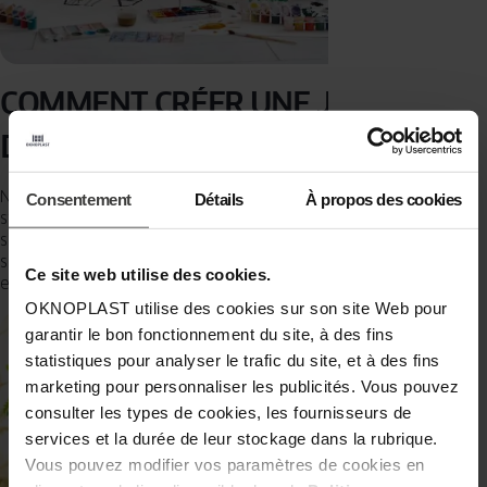
COMMENT CRÉER UNE JUNGLE
DANS UNE CHAMBRE D’ENFANT ?
N’est-ce pas magnifique ? Le vert calme est idéal pour créer une
Consentement
Détails
À propos des cookies
stimulation positive. Grâce à de telles couleurs, votre enfant se
sentira apaisé. Il suffit d’ajouter, par exemple, un hamac pour que,
soudainement, la chambre devienne un objet de désir pour tous les
Ce site web utilise des cookies.
enfants du voisinage !!
OKNOPLAST utilise des cookies sur son site Web pour
garantir le bon fonctionnement du site, à des fins
statistiques pour analyser le trafic du site, et à des fins
marketing pour personnaliser les publicités. Vous pouvez
consulter les types de cookies, les fournisseurs de
services et la durée de leur stockage dans la rubrique.
Vous pouvez modifier vos paramètres de cookies en