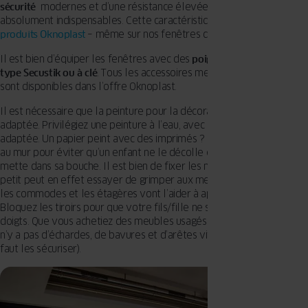
sécurité
modernes et d’une résistance élevée à la casse sont
absolument indispensables. Cette caractéristique est propre aux
produits Oknoplast
– même sur nos fenêtres de grande surface.
Il est bien d’équiper les fenêtres avec des
poignées sécurisées de
type Secustik ou à clé
. Tous les accessoires mentionnés ci-dessus
sont disponibles dans l’offre Oknoplast.
Il est nécessaire que la peinture pour la décoration intérieure soit
adaptée. Privilégiez une peinture à l’eau, avec une composition
adaptée. Un papier peint avec des imprimés ? Il faut bien le coller
au mur pour éviter qu’un enfant ne le décolle et, par exemple, le
mette dans sa bouche. Il est bien de fixer les meubles au mur. Votre
petit peut en effet essayer de grimper aux meubles, mais surtout,
les commodes et les étagères vont l’aider à apprendre à marcher.
Bloquez les tiroirs pour que votre fils/fille ne se coince pas les
doigts. Que vous achetiez des meubles usagés ou neufs, vérifiez qu’il
n’y a pas d’échardes, de bavures et d’arêtes vives (le cas échéant, il
faut les sécuriser).