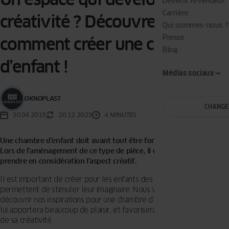
Devenir revendeur
Carrière
créativité ? Découvrez
Qui sommes-nous ?
Presse
comment créer une chambre
Blog
d’enfant !
Médias sociaux
OKNOPLAST
CHANGE
30.04.2019
20.12.2023
4 MINUTES
Une chambre d’enfant doit avant tout être fonctionnelle et sure.
Lors de l’aménagement de ce type de pièce, il est également bon de
prendre en considération l’aspect créatif.
Il est important de créer pour les enfants des espaces qui leur
permettent de stimuler leur imaginaire. Nous vous invitons à
découvrir nos inspirations pour une chambre d’enfant qui, avant tout,
lui apportera beaucoup de plaisir, et favorisera le développement
de sa créativité.